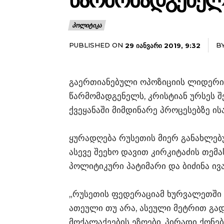
ᲬᲐᲠᲛᲝᲛᲐᲓᲒᲔᲜᲔᲚᲡ
ᲞᲝᲚᲘᲢᲘᲙᲐ
PUBLISHED ON
B
29 ᲘᲐᲜᲕᲐᲠᲘ 2019, 9:32
გაერთიანებული ოპოზიციის ლიდერი
წარმომადგენელს, კრისტიან ურსეს შ
ქვეყანაში მიმდინარე პროცესებზე ის
ყურადღება რუსეთის მიერ განახლებ
ასევე შეეხო დავით კირკიტაძის თემ
პოლიტიკური პატიმარი და ბიძინა ივ
„რუსეთის ფედერაციამ ხურვალეთში 
ათეული თუ არა, ასეული მეტრით გა
მოქალაქეების ეზოები, პირადი ქონებ