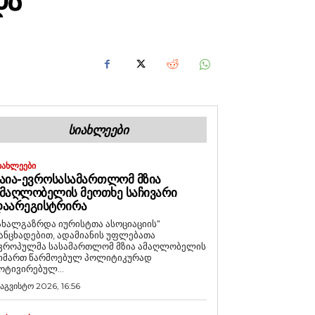
ᲓᲐ
ᲡᲘᲐᲮᲚᲔᲔᲑᲘ
ᲘᲐᲮᲚᲔᲔᲑᲘ
ᲐᲘᲐ-ᲔᲕᲠᲝᲡᲐᲡᲐᲛᲐᲠᲗᲚᲝᲛ ᲛᲖᲘᲐ
ᲛᲐᲦᲚᲝᲑᲔᲚᲘᲡ ᲛᲔᲝᲗᲮᲔ ᲡᲐᲩᲘᲕᲐᲠᲘ
ᲓᲐᲐᲠᲔᲒᲘᲡᲢᲠᲘᲠᲐ
ახალგაზრდა იურისტთა ასოციაციის“
ანცხადებით, ადამიანის უფლებათა
ვროპულმა სასამართლომ მზია ამაღლობელის
იმართ წარმოებულ პოლიტიკურად
ოტივირებულ...
 აგვისტო 2026, 16:56