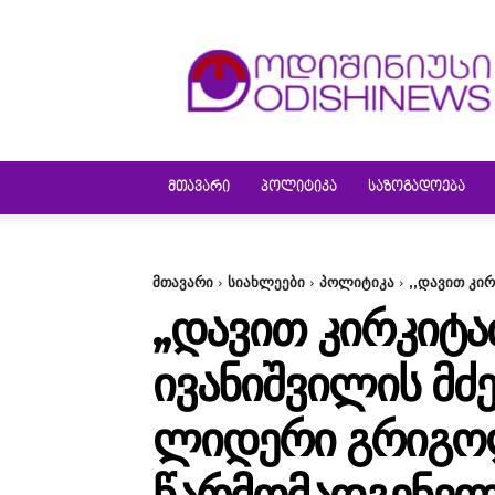
ODISHINEWS
ᲛᲗᲐᲕᲐᲠᲘ
ᲞᲝᲚᲘᲢᲘᲙᲐ
ᲡᲐᲖᲝᲒᲐᲓᲝᲔᲑᲐ
მთავარი
სიახლეები
პოლიტიკა
,,დავით კი
,,ᲓᲐᲕᲘᲗ ᲙᲘᲠᲙᲘᲢ
ᲘᲕᲐᲜᲘᲨᲕᲘᲚᲘᲡ ᲛᲫ
ᲚᲘᲓᲔᲠᲘ ᲒᲠᲘᲒᲝᲚ