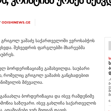
, ᲙᲠᲘᲡᲢᲘᲐᲜ ᲣᲠᲡᲔᲡ ᲨᲔᲮᲕ
Y
ODISHINEWS.GE
 გრიგოლ ვაშაძე საქართველოში ევროსაბჭოს
ეხვდა. შეხვედრის ფარგლებში მხარეებმა
აუბრეს.
Ს
Ს
Ა
ულ ბორდერიზაციაზე გამახვილდა. საუბარი
ას, რომელიც გრიგოლ ვაშაძის განცხადებით
„
ანიშვილის მძევალია.
გ
ე
მ
მ
განაახლა ბორდერიზაცია და ისევ რამდენიმე
6
დმოწია საზღვარი. ისევ გახლიჩა საქართველოს
ა, ადამიანები ვერ მიდიან თავის