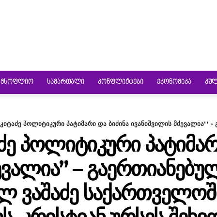
ᲛᲡᲝᲤᲚᲘᲝ
ᲡᲐᲛᲐᲠᲗᲐᲚᲘ
ᲙᲝᲜᲤᲚᲘᲥᲢᲔᲑᲘ
ᲔᲙᲝᲜᲝᲛᲘᲙᲐ
ᲙᲣ
რკიტაძე პოლიტიკური პატიმარი და ბიძინა ივანიშვილის მძევალია'' -
ᲐᲫᲔ ᲞᲝᲚᲘᲢᲘᲙᲣᲠᲘ ᲞᲐᲢᲘᲛᲐᲠ
ᲔᲕᲐᲚᲘᲐ” – ᲒᲐᲔᲠᲗᲘᲐᲜᲔᲑᲣ
 ᲕᲐᲨᲐᲫᲔ ᲡᲐᲥᲐᲠᲗᲕᲔᲚᲝᲨ