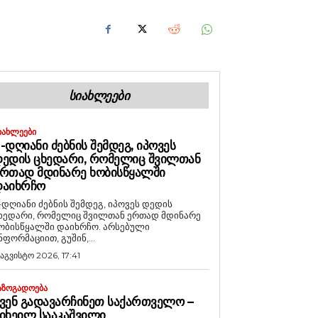
ᲡᲘᲐᲮᲚᲔᲔᲑᲘ
ᲘᲐᲮᲚᲔᲔᲑᲘ
-ᲓᲦᲘᲐᲜᲘ ᲫᲔᲑᲜᲘᲡ ᲨᲔᲛᲓᲔᲒ, ᲘᲞᲝᲕᲔᲡ
ᲔᲓᲘᲡ ᲪᲮᲔᲓᲐᲠᲘ, ᲠᲝᲛᲔᲚᲘᲪ ᲨᲕᲘᲚᲗᲐᲜ
ᲠᲗᲐᲓ ᲛᲓᲘᲜᲐᲠᲔ ᲮᲝᲑᲘᲡᲬᲧᲐᲚᲨᲘ
ᲓᲐᲘᲮᲠᲩᲝ
-დღიანი ძებნის შემდეგ, იპოვეს დედის
ხედარი, რომელიც შვილთან ერთად მდინარე
ობისწყალში დაიხრჩო. არსებული
ნფორმაციით, გუშინ,...
 აგვისტო 2026, 17:41
ᲐᲖᲝᲒᲐᲓᲝᲔᲑᲐ
ᲕᲔᲜ ᲒᲐᲓᲐᲕᲐᲠᲩᲘᲜᲔᲗ ᲡᲐᲥᲐᲠᲗᲕᲔᲚᲝ –
ᲘᲮᲔᲘᲚ ᲡᲐᲐᲙᲐᲨᲕᲘᲚᲘ