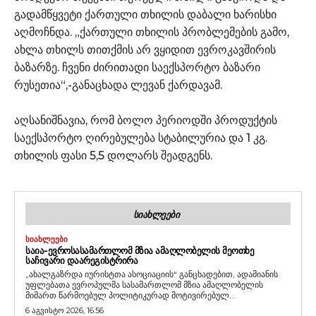
გადამწყვეტი ქართული თხილის დაბალი ხარისხი
აღმოჩნდა. „ქართული თხილის პრობლემების გამო,
ახლა თხილს თითქმის არ ვყიდით ევროკავშირის
ბაზარზე. ჩვენი ძირითადი საექსპორტო ბაზარი
რუსეთია“,-განაცხადა ლევან ქარდავამ.
აღსანიშნავია, რომ ბოლო პერიოდში პროდუქტის
საექსპორტო ღირებულება სტაბილურია და 1 კგ.
თხილის ფასი 5,5 დოლარს შეადგენს.
ᲡᲘᲐᲮᲚᲔᲔᲑᲘ
ᲡᲘᲐᲮᲚᲔᲔᲑᲘ
ᲡᲐᲘᲐ-ᲔᲕᲠᲝᲡᲐᲡᲐᲛᲐᲠᲗᲚᲝᲛ ᲛᲖᲘᲐ ᲐᲛᲐᲦᲚᲝᲑᲔᲚᲘᲡ ᲛᲔᲝᲗᲮᲔ
ᲡᲐᲩᲘᲕᲐᲠᲘ ᲓᲐᲐᲠᲔᲒᲘᲡᲢᲠᲘᲠᲐ
„ახალგაზრდა იურისტთა ასოციაციის“ განცხადებით, ადამიანის
უფლებათა ევროპულმა სასამართლომ მზია ამაღლობელის
მიმართ წარმოებულ პოლიტიკურად მოტივირებულ...
6 აგვისტო 2026, 16:56