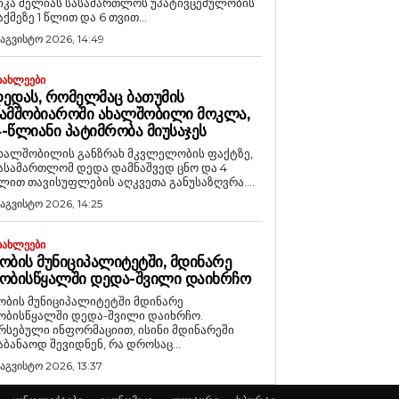
იკა მელიას სასამართლოს უპატივცემულობის
აქმეზე 1 წლით და 6 თვით...
 აგვისტო 2026, 14:49
ᲘᲐᲮᲚᲔᲔᲑᲘ
ᲔᲓᲐᲡ, ᲠᲝᲛᲔᲚᲛᲐᲪ ᲑᲐᲗᲣᲛᲘᲡ
ᲐᲛᲨᲝᲑᲘᲐᲠᲝᲨᲘ ᲐᲮᲐᲚᲨᲝᲑᲘᲚᲘ ᲛᲝᲙᲚᲐ,
-ᲬᲚᲘᲐᲜᲘ ᲞᲐᲢᲘᲛᲠᲝᲑᲐ ᲛᲘᲣᲡᲐᲯᲔᲡ
ხალშობილის განზრახ მკვლელობის ფაქტზე,
ასამართლომ დედა დამნაშვედ ცნო და 4
ლით თავისუფლების აღკვეთა განუსაზღვრა....
 აგვისტო 2026, 14:25
ᲘᲐᲮᲚᲔᲔᲑᲘ
ᲝᲑᲘᲡ ᲛᲣᲜᲘᲪᲘᲞᲐᲚᲘᲢᲔᲢᲨᲘ, ᲛᲓᲘᲜᲐᲠᲔ
ᲝᲑᲘᲡᲬᲧᲐᲚᲨᲘ ᲓᲔᲓᲐ-ᲨᲕᲘᲚᲘ ᲓᲐᲘᲮᲠᲩᲝ
ობის მუნიციპალიტეტში მდინარე
ობისწყალში დედა-შვილი დაიხრჩო.
რსებული ინფორმაციით, ისინი მდინარეში
აბანაოდ შევიდნენ, რა დროსაც...
 აგვისტო 2026, 13:37