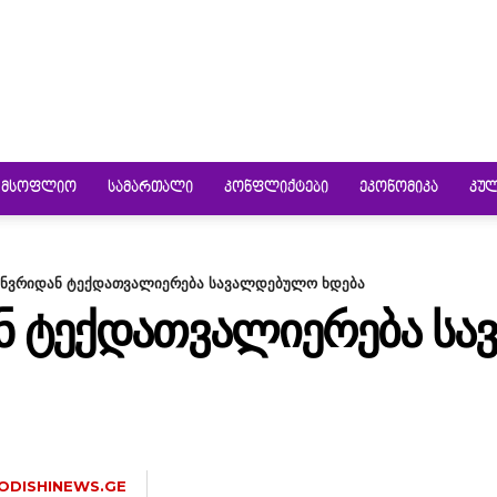
ᲛᲡᲝᲤᲚᲘᲝ
ᲡᲐᲛᲐᲠᲗᲐᲚᲘ
ᲙᲝᲜᲤᲚᲘᲥᲢᲔᲑᲘ
ᲔᲙᲝᲜᲝᲛᲘᲙᲐ
ᲙᲣ
ანვრიდან ტექდათვალიერება სავალდებულო ხდება
ᲐᲜ ᲢᲔᲥᲓᲐᲗᲕᲐᲚᲘᲔᲠᲔᲑᲐ Ს
ODISHINEWS.GE