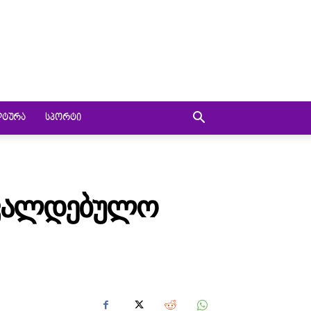
ᲚᲢᲣᲠᲐ
ᲡᲞᲝᲠᲢᲘ
ᲐᲕᲐᲚᲓᲔᲑᲣᲚᲝ