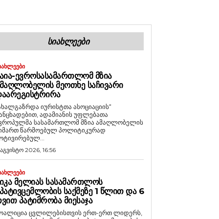
ᲡᲘᲐᲮᲚᲔᲔᲑᲘ
ᲘᲐᲮᲚᲔᲔᲑᲘ
ᲐᲘᲐ-ᲔᲕᲠᲝᲡᲐᲡᲐᲛᲐᲠᲗᲚᲝᲛ ᲛᲖᲘᲐ
ᲛᲐᲦᲚᲝᲑᲔᲚᲘᲡ ᲛᲔᲝᲗᲮᲔ ᲡᲐᲩᲘᲕᲐᲠᲘ
ᲓᲐᲐᲠᲔᲒᲘᲡᲢᲠᲘᲠᲐ
ახალგაზრდა იურისტთა ასოციაციის“
ანცხადებით, ადამიანის უფლებათა
ვროპულმა სასამართლომ მზია ამაღლობელის
იმართ წარმოებულ პოლიტიკურად
ოტივირებულ...
 აგვისტო 2026, 16:56
ᲘᲐᲮᲚᲔᲔᲑᲘ
ᲘᲙᲐ ᲛᲔᲚᲘᲐᲡ ᲡᲐᲡᲐᲛᲐᲠᲗᲚᲝᲡ
ᲞᲐᲢᲘᲕᲪᲔᲛᲚᲝᲑᲘᲡ ᲡᲐᲥᲛᲔᲖᲔ 1 ᲬᲚᲘᲗ ᲓᲐ 6
ᲕᲘᲗ ᲞᲐᲢᲘᲛᲠᲝᲑᲐ ᲛᲘᲔᲡᲐᲯᲐ
ოალიცია ცვლილებისთვის ერთ-ერთ ლიდერს,