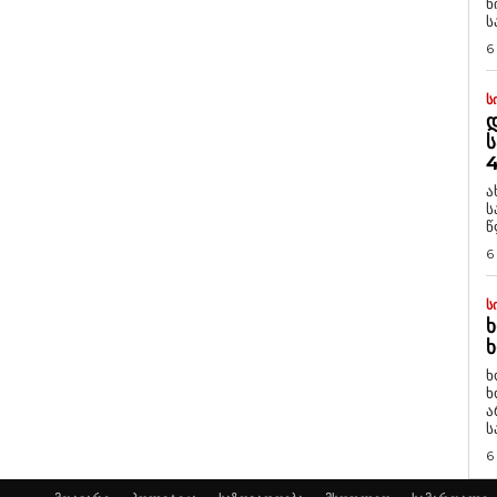
ნ
ს
6
Ს
Დ
Ს
4
ა
ს
წ
6
Ს
Ხ
Ხ
ხ
ხ
ა
ს
6