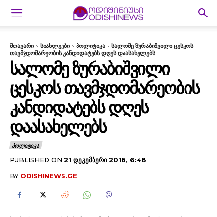
მთავარი
სიახლეები
პოლიტიკა
სალომე ზურაბიშვილი ცესკოს
თავმჯდომარეობის კანდიდატებს დღეს დაასახელებს
ᲡᲐᲚᲝᲛᲔ ᲖᲣᲠᲐᲑᲘᲨᲕᲘᲚᲘ
ᲪᲔᲡᲙᲝᲡ ᲗᲐᲕᲛᲯᲓᲝᲛᲐᲠᲔᲝᲑᲘᲡ
ᲙᲐᲜᲓᲘᲓᲐᲢᲔᲑᲡ ᲓᲦᲔᲡ
ᲓᲐᲐᲡᲐᲮᲔᲚᲔᲑᲡ
ᲞᲝᲚᲘᲢᲘᲙᲐ
PUBLISHED ON
21 ᲓᲔᲙᲔᲛᲑᲔᲠᲘ 2018, 6:48
BY
ODISHINEWS.GE