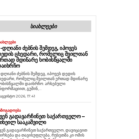
ᲡᲘᲐᲮᲚᲔᲔᲑᲘ
ᲘᲐᲮᲚᲔᲔᲑᲘ
-ᲓᲦᲘᲐᲜᲘ ᲫᲔᲑᲜᲘᲡ ᲨᲔᲛᲓᲔᲒ, ᲘᲞᲝᲕᲔᲡ
ᲔᲓᲘᲡ ᲪᲮᲔᲓᲐᲠᲘ, ᲠᲝᲛᲔᲚᲘᲪ ᲨᲕᲘᲚᲗᲐᲜ
ᲠᲗᲐᲓ ᲛᲓᲘᲜᲐᲠᲔ ᲮᲝᲑᲘᲡᲬᲧᲐᲚᲨᲘ
ᲓᲐᲘᲮᲠᲩᲝ
-დღიანი ძებნის შემდეგ, იპოვეს დედის
ხედარი, რომელიც შვილთან ერთად მდინარე
ობისწყალში დაიხრჩო. არსებული
ნფორმაციით, გუშინ,...
 აგვისტო 2026, 17:41
ᲐᲖᲝᲒᲐᲓᲝᲔᲑᲐ
ᲕᲔᲜ ᲒᲐᲓᲐᲕᲐᲠᲩᲘᲜᲔᲗ ᲡᲐᲥᲐᲠᲗᲕᲔᲚᲝ –
ᲘᲮᲔᲘᲚ ᲡᲐᲐᲙᲐᲨᲕᲘᲚᲘ
ვენ გადავარჩინეთ საქართველო, დავიცავით
ირსება და თავისუფლება, რუსეთმა კი ომის