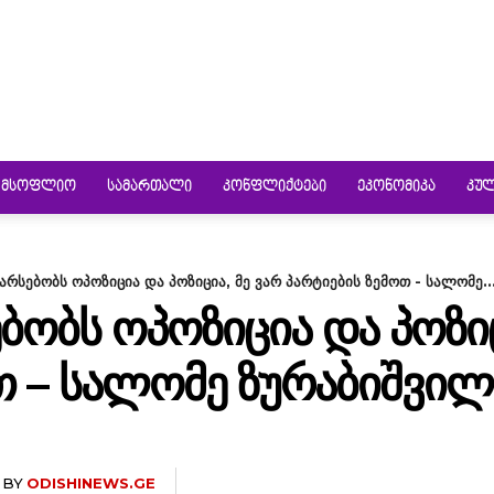
ᲛᲡᲝᲤᲚᲘᲝ
ᲡᲐᲛᲐᲠᲗᲐᲚᲘ
ᲙᲝᲜᲤᲚᲘᲥᲢᲔᲑᲘ
ᲔᲙᲝᲜᲝᲛᲘᲙᲐ
ᲙᲣ
არსებობს ოპოზიცია და პოზიცია, მე ვარ პარტიების ზემოთ - სალომე..
ᲑᲝᲑᲡ ᲝᲞᲝᲖᲘᲪᲘᲐ ᲓᲐ ᲞᲝᲖᲘᲪ
Თ – ᲡᲐᲚᲝᲛᲔ ᲖᲣᲠᲐᲑᲘᲨᲕᲘᲚ
BY
ODISHINEWS.GE