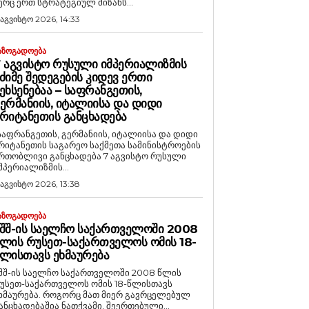
ერც ერთ სტრატეგიულ მიზანს...
 აგვისტო 2026, 14:33
ᲐᲖᲝᲒᲐᲓᲝᲔᲑᲐ
 ᲐᲒᲕᲘᲡᲢᲝ ᲠᲣᲡᲣᲚᲘ ᲘᲛᲞᲔᲠᲘᲐᲚᲘᲖᲛᲘᲡ
ᲫᲘᲛᲔ ᲨᲔᲓᲔᲒᲔᲑᲘᲡ ᲙᲘᲓᲔᲕ ᲔᲠᲗᲘ
ᲔᲮᲡᲔᲜᲔᲑᲐᲐ – ᲡᲐᲤᲠᲐᲜᲒᲔᲗᲘᲡ,
ᲔᲠᲛᲐᲜᲘᲘᲡ, ᲘᲢᲐᲚᲘᲘᲡᲐ ᲓᲐ ᲓᲘᲓᲘ
ᲠᲘᲢᲐᲜᲔᲗᲘᲡ ᲒᲐᲜᲪᲮᲐᲓᲔᲑᲐ
საფრანგეთის, გერმანიის, იტალიისა და დიდი
რიტანეთის საგარეო საქმეთა სამინისტროების
რთობლივი განცხადება 7 აგვისტო რუსული
მპერიალიზმის...
 აგვისტო 2026, 13:38
ᲐᲖᲝᲒᲐᲓᲝᲔᲑᲐ
ᲨᲨ-ᲘᲡ ᲡᲐᲔᲚᲩᲝ ᲡᲐᲥᲐᲠᲗᲕᲔᲚᲝᲨᲘ 2008
ᲚᲘᲡ ᲠᲣᲡᲔᲗ-ᲡᲐᲥᲐᲠᲗᲕᲔᲚᲝᲡ ᲝᲛᲘᲡ 18-
ᲚᲘᲡᲗᲐᲕᲡ ᲔᲮᲛᲐᲣᲠᲔᲑᲐ
შშ-ის საელჩო საქართველოში 2008 წლის
უსეთ-საქართველოს ომის 18-წლისთავს
რება. როგორც მათ მიერ გავრცელებულ
ანცხადებაშია ნათქვამი, შეერთებული...