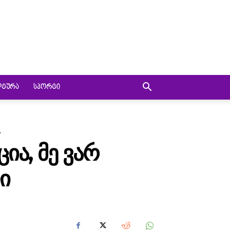
ᲚᲢᲣᲠᲐ
ᲡᲞᲝᲠᲢᲘ
.
ᲘᲐ, ᲛᲔ ᲕᲐᲠ
Ი