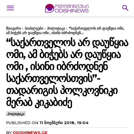
მთავარი
სიახლეები
პოლიტიკა
"საქართველოს არ დაუწყია ომი,
ამ ბიჭებს არ დაუწყია ომი , ისინი იბრძოდნენ...
“ᲡᲐᲥᲐᲠᲗᲕᲔᲚᲝᲡ ᲐᲠ ᲓᲐᲣᲬᲧᲘᲐ
ᲝᲛᲘ, ᲐᲛ ᲑᲘᲭᲔᲑᲡ ᲐᲠ ᲓᲐᲣᲬᲧᲘᲐ
ᲝᲛᲘ , ᲘᲡᲘᲜᲘ ᲘᲑᲠᲫᲝᲓᲜᲔᲜ
ᲡᲐᲥᲐᲠᲗᲕᲔᲚᲝᲡᲗᲕᲘᲡ”-
ᲗᲐᲓᲐᲠᲘᲒᲘᲡ ᲞᲝᲚᲙᲝᲕᲜᲘᲙᲘ
ᲛᲔᲠᲐᲑ ᲙᲘᲙᲐᲑᲘᲫᲔ
ᲞᲝᲚᲘᲢᲘᲙᲐ
PUBLISHED ON
11 ᲜᲝᲔᲛᲑᲔᲠᲘ 2018, 19:04
BY
ODISHINEWS.GE