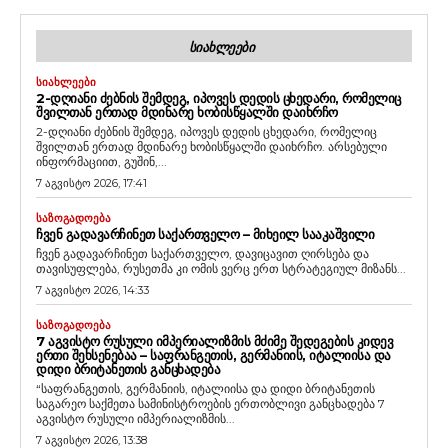
ᲡᲘᲐᲮᲚᲔᲔᲑᲘ
ᲡᲘᲐᲮᲚᲔᲔᲑᲘ
2-ᲓᲦᲘᲐᲜᲘ ᲫᲔᲑᲜᲘᲡ ᲨᲔᲛᲓᲔᲒ, ᲘᲞᲝᲕᲔᲡ ᲓᲔᲓᲘᲡ ᲪᲮᲔᲓᲐᲠᲘ, ᲠᲝᲛᲔᲚᲘᲪ
ᲨᲕᲘᲚᲗᲐᲜ ᲔᲠᲗᲐᲓ ᲛᲓᲘᲜᲐᲠᲔ ᲮᲝᲑᲘᲡᲬᲧᲐᲚᲨᲘ ᲓᲐᲘᲮᲠᲩᲝ
2-დღიანი ძებნის შემდეგ, იპოვეს დედის ცხედარი, რომელიც
შვილთან ერთად მდინარე ხობისწყალში დაიხრჩო. არსებული
ინფორმაციით, გუშინ,...
7 აგვისტო 2026, 17:41
ᲡᲐᲖᲝᲒᲐᲓᲝᲔᲑᲐ
ᲩᲕᲔᲜ ᲒᲐᲓᲐᲕᲐᲠᲩᲘᲜᲔᲗ ᲡᲐᲥᲐᲠᲗᲕᲔᲚᲝ – ᲛᲘᲮᲔᲘᲚ ᲡᲐᲐᲙᲐᲨᲕᲘᲚᲘ
ჩვენ გადავარჩინეთ საქართველო, დავიცავით ღირსება და
თავისუფლება, რუსეთმა კი ომის ვერც ერთ სტრატეგიულ მიზანს...
7 აგვისტო 2026, 14:33
ᲡᲐᲖᲝᲒᲐᲓᲝᲔᲑᲐ
7 ᲐᲒᲕᲘᲡᲢᲝ ᲠᲣᲡᲣᲚᲘ ᲘᲛᲞᲔᲠᲘᲐᲚᲘᲖᲛᲘᲡ ᲛᲫᲘᲛᲔ ᲨᲔᲓᲔᲒᲔᲑᲘᲡ ᲙᲘᲓᲔᲕ
ᲔᲠᲗᲘ ᲨᲔᲮᲡᲔᲜᲔᲑᲐᲐ – ᲡᲐᲤᲠᲐᲜᲒᲔᲗᲘᲡ, ᲒᲔᲠᲛᲐᲜᲘᲘᲡ, ᲘᲢᲐᲚᲘᲘᲡᲐ ᲓᲐ
ᲓᲘᲓᲘ ᲑᲠᲘᲢᲐᲜᲔᲗᲘᲡ ᲒᲐᲜᲪᲮᲐᲓᲔᲑᲐ
“საფრანგეთის, გერმანიის, იტალიისა და დიდი ბრიტანეთის
საგარეო საქმეთა სამინისტროების ერთობლივი განცხადება 7
აგვისტო რუსული იმპერიალიზმის...
7 აგვისტო 2026, 13:38