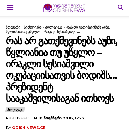
მთავარი
სიახლეები
პოლიტიკა
რას არ გათქმევინებს აუზი,
წყლიანია თუ უწყლო - ირაკლი სესიაშვილი ...
ᲠᲐᲡ ᲐᲠ ᲒᲐᲗᲥᲛᲔᲕᲘᲜᲔᲑᲡ ᲐᲣᲖᲘ,
ᲬᲧᲚᲘᲐᲜᲘᲐ ᲗᲣ ᲣᲬᲧᲚᲝ –
ᲘᲠᲐᲙᲚᲘ ᲡᲔᲡᲘᲐᲨᲕᲘᲚᲘ
ᲝᲙᲣᲞᲐᲪᲘᲘᲡᲐᲗᲕᲘᲡ ᲑᲝᲓᲘᲨᲡ…
ᲞᲠᲔᲖᲘᲓᲔᲜᲢ
ᲡᲐᲐᲙᲐᲨᲕᲘᲚᲘᲡᲐᲒᲐᲜ ᲘᲗᲮᲝᲕᲡ
ᲞᲝᲚᲘᲢᲘᲙᲐ
PUBLISHED ON
10 ᲜᲝᲔᲛᲑᲔᲠᲘ 2018, 8:22
BY
ODISHINEWS.GE