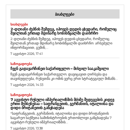
ᲡᲘᲐᲮᲚᲔᲔᲑᲘ
ᲡᲘᲐᲮᲚᲔᲔᲑᲘ
2-ᲓᲦᲘᲐᲜᲘ ᲫᲔᲑᲜᲘᲡ ᲨᲔᲛᲓᲔᲒ, ᲘᲞᲝᲕᲔᲡ ᲓᲔᲓᲘᲡ ᲪᲮᲔᲓᲐᲠᲘ, ᲠᲝᲛᲔᲚᲘᲪ
ᲨᲕᲘᲚᲗᲐᲜ ᲔᲠᲗᲐᲓ ᲛᲓᲘᲜᲐᲠᲔ ᲮᲝᲑᲘᲡᲬᲧᲐᲚᲨᲘ ᲓᲐᲘᲮᲠᲩᲝ
2-დღიანი ძებნის შემდეგ, იპოვეს დედის ცხედარი, რომელიც
შვილთან ერთად მდინარე ხობისწყალში დაიხრჩო. არსებული
ინფორმაციით, გუშინ,...
7 აგვისტო 2026, 17:41
ᲡᲐᲖᲝᲒᲐᲓᲝᲔᲑᲐ
ᲩᲕᲔᲜ ᲒᲐᲓᲐᲕᲐᲠᲩᲘᲜᲔᲗ ᲡᲐᲥᲐᲠᲗᲕᲔᲚᲝ – ᲛᲘᲮᲔᲘᲚ ᲡᲐᲐᲙᲐᲨᲕᲘᲚᲘ
ჩვენ გადავარჩინეთ საქართველო, დავიცავით ღირსება და
თავისუფლება, რუსეთმა კი ომის ვერც ერთ სტრატეგიულ მიზანს...
7 აგვისტო 2026, 14:33
ᲡᲐᲖᲝᲒᲐᲓᲝᲔᲑᲐ
7 ᲐᲒᲕᲘᲡᲢᲝ ᲠᲣᲡᲣᲚᲘ ᲘᲛᲞᲔᲠᲘᲐᲚᲘᲖᲛᲘᲡ ᲛᲫᲘᲛᲔ ᲨᲔᲓᲔᲒᲔᲑᲘᲡ ᲙᲘᲓᲔᲕ
ᲔᲠᲗᲘ ᲨᲔᲮᲡᲔᲜᲔᲑᲐᲐ – ᲡᲐᲤᲠᲐᲜᲒᲔᲗᲘᲡ, ᲒᲔᲠᲛᲐᲜᲘᲘᲡ, ᲘᲢᲐᲚᲘᲘᲡᲐ ᲓᲐ
ᲓᲘᲓᲘ ᲑᲠᲘᲢᲐᲜᲔᲗᲘᲡ ᲒᲐᲜᲪᲮᲐᲓᲔᲑᲐ
“საფრანგეთის, გერმანიის, იტალიისა და დიდი ბრიტანეთის
საგარეო საქმეთა სამინისტროების ერთობლივი განცხადება 7
აგვისტო რუსული იმპერიალიზმის...
7 აგვისტო 2026, 13:38