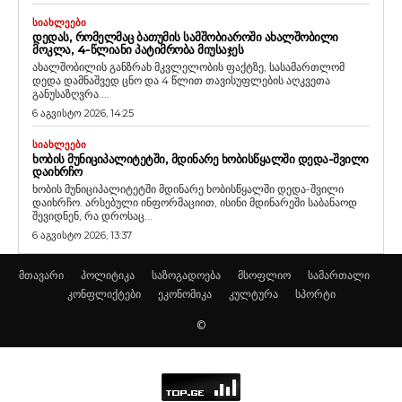
ᲡᲘᲐᲮᲚᲔᲔᲑᲘ
ᲓᲔᲓᲐᲡ, ᲠᲝᲛᲔᲚᲛᲐᲪ ᲑᲐᲗᲣᲛᲘᲡ ᲡᲐᲛᲨᲝᲑᲘᲐᲠᲝᲨᲘ ᲐᲮᲐᲚᲨᲝᲑᲘᲚᲘ
ᲛᲝᲙᲚᲐ, 4-ᲬᲚᲘᲐᲜᲘ ᲞᲐᲢᲘᲛᲠᲝᲑᲐ ᲛᲘᲣᲡᲐᲯᲔᲡ
ახალშობილის განზრახ მკვლელობის ფაქტზე, სასამართლომ
დედა დამნაშვედ ცნო და 4 წლით თავისუფლების აღკვეთა
განუსაზღვრა....
6 აგვისტო 2026, 14:25
ᲡᲘᲐᲮᲚᲔᲔᲑᲘ
ᲮᲝᲑᲘᲡ ᲛᲣᲜᲘᲪᲘᲞᲐᲚᲘᲢᲔᲢᲨᲘ, ᲛᲓᲘᲜᲐᲠᲔ ᲮᲝᲑᲘᲡᲬᲧᲐᲚᲨᲘ ᲓᲔᲓᲐ-ᲨᲕᲘᲚᲘ
ᲓᲐᲘᲮᲠᲩᲝ
ხობის მუნიციპალიტეტში მდინარე ხობისწყალში დედა-შვილი
დაიხრჩო. არსებული ინფორმაციით, ისინი მდინარეში საბანაოდ
შევიდნენ, რა დროსაც...
6 აგვისტო 2026, 13:37
მთავარი
პოლიტიკა
საზოგადოება
მსოფლიო
სამართალი
კონფლიქტები
ეკონომიკა
კულტურა
სპორტი
©