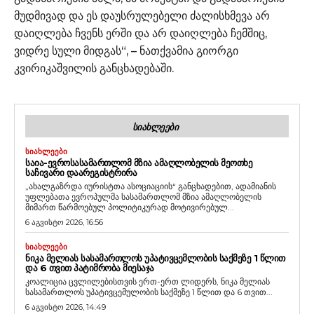
მუდმივად და ეს დაუსრულებელი ძალისხმევა არ
დაიღლება ჩვენს ერში და არ დაიღლება ჩემშიც,
ვიდრე სული მიდგას“, – ნათქვამია გიორგი
კვირიკაშვილის განცხადებაში.
ᲡᲘᲐᲮᲚᲔᲔᲑᲘ
ᲡᲘᲐᲮᲚᲔᲔᲑᲘ
ᲡᲐᲘᲐ-ᲔᲕᲠᲝᲡᲐᲡᲐᲛᲐᲠᲗᲚᲝᲛ ᲛᲖᲘᲐ ᲐᲛᲐᲦᲚᲝᲑᲔᲚᲘᲡ ᲛᲔᲝᲗᲮᲔ
ᲡᲐᲩᲘᲕᲐᲠᲘ ᲓᲐᲐᲠᲔᲒᲘᲡᲢᲠᲘᲠᲐ
„ახალგაზრდა იურისტთა ასოციაციის“ განცხადებით, ადამიანის
უფლებათა ევროპულმა სასამართლომ მზია ამაღლობელის
მიმართ წარმოებულ პოლიტიკურად მოტივირებულ...
6 აგვისტო 2026, 16:56
ᲡᲘᲐᲮᲚᲔᲔᲑᲘ
ᲜᲘᲙᲐ ᲛᲔᲚᲘᲐᲡ ᲡᲐᲡᲐᲛᲐᲠᲗᲚᲝᲡ ᲣᲞᲐᲢᲘᲕᲪᲔᲛᲚᲝᲑᲘᲡ ᲡᲐᲥᲛᲔᲖᲔ 1 ᲬᲚᲘᲗ
ᲓᲐ 6 ᲗᲕᲘᲗ ᲞᲐᲢᲘᲛᲠᲝᲑᲐ ᲛᲘᲔᲡᲐᲯᲐ
კოალიცია ცვლილებისთვის ერთ-ერთ ლიდერს, ნიკა მელიას
სასამართლოს უპატივცემულობის საქმეზე 1 წლით და 6 თვით...
6 აგვისტო 2026, 14:49