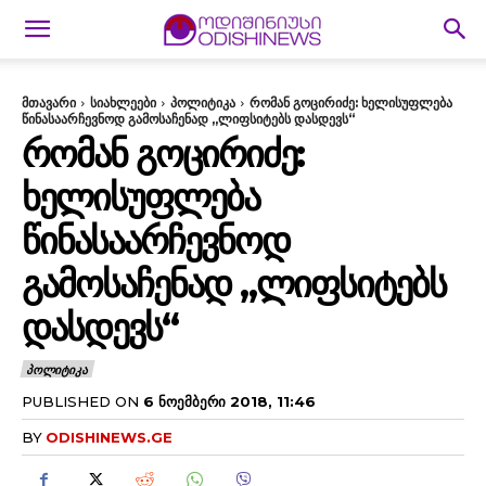
მთავარი
სიახლეები
პოლიტიკა
რომან გოცირიძე: ხელისუფლება
წინასაარჩევნოდ გამოსაჩენად „ლიფსიტებს დასდევს“
ᲠᲝᲛᲐᲜ ᲒᲝᲪᲘᲠᲘᲫᲔ:
ᲮᲔᲚᲘᲡᲣᲤᲚᲔᲑᲐ
ᲬᲘᲜᲐᲡᲐᲐᲠᲩᲔᲕᲜᲝᲓ
ᲒᲐᲛᲝᲡᲐᲩᲔᲜᲐᲓ „ᲚᲘᲤᲡᲘᲢᲔᲑᲡ
ᲓᲐᲡᲓᲔᲕᲡ“
ᲞᲝᲚᲘᲢᲘᲙᲐ
PUBLISHED ON
6 ᲜᲝᲔᲛᲑᲔᲠᲘ 2018, 11:46
BY
ODISHINEWS.GE