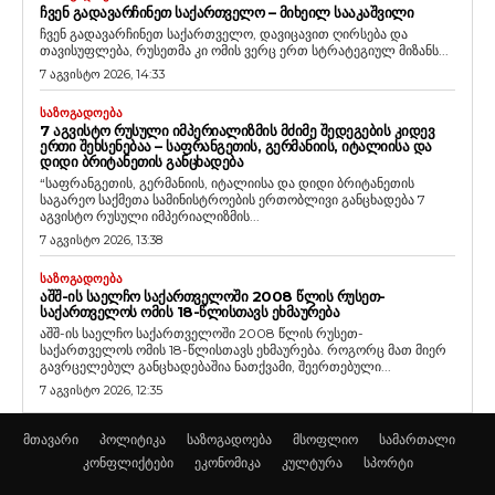
ᲩᲕᲔᲜ ᲒᲐᲓᲐᲕᲐᲠᲩᲘᲜᲔᲗ ᲡᲐᲥᲐᲠᲗᲕᲔᲚᲝ – ᲛᲘᲮᲔᲘᲚ ᲡᲐᲐᲙᲐᲨᲕᲘᲚᲘ
ჩვენ გადავარჩინეთ საქართველო, დავიცავით ღირსება და
თავისუფლება, რუსეთმა კი ომის ვერც ერთ სტრატეგიულ მიზანს...
7 აგვისტო 2026, 14:33
ᲡᲐᲖᲝᲒᲐᲓᲝᲔᲑᲐ
7 ᲐᲒᲕᲘᲡᲢᲝ ᲠᲣᲡᲣᲚᲘ ᲘᲛᲞᲔᲠᲘᲐᲚᲘᲖᲛᲘᲡ ᲛᲫᲘᲛᲔ ᲨᲔᲓᲔᲒᲔᲑᲘᲡ ᲙᲘᲓᲔᲕ
ᲔᲠᲗᲘ ᲨᲔᲮᲡᲔᲜᲔᲑᲐᲐ – ᲡᲐᲤᲠᲐᲜᲒᲔᲗᲘᲡ, ᲒᲔᲠᲛᲐᲜᲘᲘᲡ, ᲘᲢᲐᲚᲘᲘᲡᲐ ᲓᲐ
ᲓᲘᲓᲘ ᲑᲠᲘᲢᲐᲜᲔᲗᲘᲡ ᲒᲐᲜᲪᲮᲐᲓᲔᲑᲐ
“საფრანგეთის, გერმანიის, იტალიისა და დიდი ბრიტანეთის
საგარეო საქმეთა სამინისტროების ერთობლივი განცხადება 7
აგვისტო რუსული იმპერიალიზმის...
7 აგვისტო 2026, 13:38
ᲡᲐᲖᲝᲒᲐᲓᲝᲔᲑᲐ
ᲐᲨᲨ-ᲘᲡ ᲡᲐᲔᲚᲩᲝ ᲡᲐᲥᲐᲠᲗᲕᲔᲚᲝᲨᲘ 2008 ᲬᲚᲘᲡ ᲠᲣᲡᲔᲗ-
ᲡᲐᲥᲐᲠᲗᲕᲔᲚᲝᲡ ᲝᲛᲘᲡ 18-ᲬᲚᲘᲡᲗᲐᲕᲡ ᲔᲮᲛᲐᲣᲠᲔᲑᲐ
აშშ-ის საელჩო საქართველოში 2008 წლის რუსეთ-
საქართველოს ომის 18-წლისთავს ეხმაურება. როგორც მათ მიერ
გავრცელებულ განცხადებაშია ნათქვამი, შეერთებული...
7 აგვისტო 2026, 12:35
მთავარი
პოლიტიკა
საზოგადოება
მსოფლიო
სამართალი
კონფლიქტები
ეკონომიკა
კულტურა
სპორტი