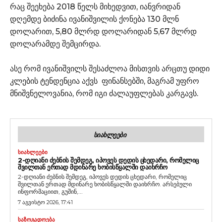
რაც შეეხება 2018 წელს მიხედვით, იანვრიდან
დღემდე ბიძინა ივანიშვილის ქონება 130 მლნ
დოლარით, 5,80 მლრდ დოლარიდან 5,67 მლრდ
დოლარამდე შემცირდა.
ასე რომ ივანიშვილს შესაძლოა მისთვის არცთუ დიდი
კლების ტენდენცია აქვს ფინანსებში, მაგრამ უფრო
მნიშვნელოვანია, რომ იგი ძალაუფლებას კარგავს.
ᲡᲘᲐᲮᲚᲔᲔᲑᲘ
ᲡᲘᲐᲮᲚᲔᲔᲑᲘ
2-ᲓᲦᲘᲐᲜᲘ ᲫᲔᲑᲜᲘᲡ ᲨᲔᲛᲓᲔᲒ, ᲘᲞᲝᲕᲔᲡ ᲓᲔᲓᲘᲡ ᲪᲮᲔᲓᲐᲠᲘ, ᲠᲝᲛᲔᲚᲘᲪ
ᲨᲕᲘᲚᲗᲐᲜ ᲔᲠᲗᲐᲓ ᲛᲓᲘᲜᲐᲠᲔ ᲮᲝᲑᲘᲡᲬᲧᲐᲚᲨᲘ ᲓᲐᲘᲮᲠᲩᲝ
2-დღიანი ძებნის შემდეგ, იპოვეს დედის ცხედარი, რომელიც
შვილთან ერთად მდინარე ხობისწყალში დაიხრჩო. არსებული
ინფორმაციით, გუშინ,...
7 აგვისტო 2026, 17:41
ᲡᲐᲖᲝᲒᲐᲓᲝᲔᲑᲐ