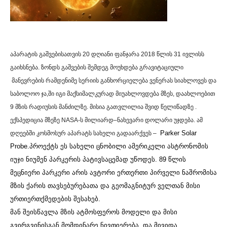
აპარატის
გაშვებისათვის
20
დღიანი
ფანჯარა
2018
წლის
31
ივლისს
გაიხსნება
.
ზონდს
გაშვების
შემდეგ
მოუხდება
გრავიტაციული
მანევრების
რამდენიმე
სერიის
განხორციელება
ვენერას
სიახლოვეს
და
საბოლოო
ჯა
,
ში
იგი
მაქსიმალკურად
მიუახლოვდება
მზეს
,
დაახლოებით
9
მზის
რადიუსის
მანძილზე
.
მისია
გათვლილია
შვიდ
წელიწადზე
.
ექსპედიცია
მზეზე
NASA-
ს
მილიარდ
–
ნახევარი
დოლარი
უჯდება
.
ამ
Parker Solar
დღეებში
კოსმოსურ
აპარატს
სახელი
გადაარქვეს
–
Probe.
პროექტს
ეს
სახელი
ცნობილი
ამერიკელი
ასტრონომის
იუჯი
ნიუმენ
პარკერის
პატივსაცემად
უწოდეს
.
89
წლის
მეცნიერი
პარკერი
არის
ავტორი
ერთერთი
პირველი
ნაშრომისა
მზის
ქარის
თავსებურებათა
და
გეომაგნიტურ
ველთან
მისი
ურთიერთქმედების
შესახებ
.
მან
შეისწავლა
მზის
ატმოსფეროს
მოდელი
და
მისი
გვირგვინისგან
მომდინარე
ნივთიერება
,
და
მივიდა