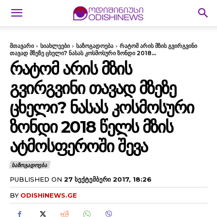
მთავარი
სიახლეები
საზოგადოება
რატომ არის მზის გვირგვინი
თავად მზეზე ცხელი? ნასას კოსმოსური ზონდი 2018...
ᲠᲐᲢᲝᲛ ᲐᲠᲘᲡ ᲛᲖᲘᲡ
ᲒᲕᲘᲠᲒᲕᲘᲜᲘ ᲗᲐᲕᲐᲓ ᲛᲖᲔᲖᲔ
ᲪᲮᲔᲚᲘ? ᲜᲐᲡᲐᲡ ᲙᲝᲡᲛᲝᲡᲣᲠᲘ
ᲖᲝᲜᲓᲘ 2018 ᲬᲔᲚᲡ ᲛᲖᲘᲡ
ᲐᲢᲛᲝᲡᲤᲔᲠᲝᲨᲘ ᲨᲔᲕᲐ
ᲡᲐᲖᲝᲒᲐᲓᲝᲔᲑᲐ
PUBLISHED ON
27 ᲡᲔᲥᲢᲔᲛᲑᲔᲠᲘ 2017, 18:26
BY
ODISHINEWS.GE