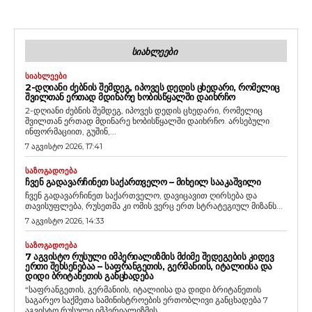
ᲡᲘᲐᲮᲚᲔᲔᲑᲘ
ᲡᲘᲐᲮᲚᲔᲔᲑᲘ
2-ᲓᲦᲘᲐᲜᲘ ᲫᲔᲑᲜᲘᲡ ᲨᲔᲛᲓᲔᲒ, ᲘᲞᲝᲕᲔᲡ ᲓᲔᲓᲘᲡ ᲪᲮᲔᲓᲐᲠᲘ, ᲠᲝᲛᲔᲚᲘᲪ
ᲨᲕᲘᲚᲗᲐᲜ ᲔᲠᲗᲐᲓ ᲛᲓᲘᲜᲐᲠᲔ ᲮᲝᲑᲘᲡᲬᲧᲐᲚᲨᲘ ᲓᲐᲘᲮᲠᲩᲝ
2-დღიანი ძებნის შემდეგ, იპოვეს დედის ცხედარი, რომელიც
შვილთან ერთად მდინარე ხობისწყალში დაიხრჩო. არსებული
ინფორმაციით, გუშინ,...
7 აგვისტო 2026, 17:41
ᲡᲐᲖᲝᲒᲐᲓᲝᲔᲑᲐ
ᲩᲕᲔᲜ ᲒᲐᲓᲐᲕᲐᲠᲩᲘᲜᲔᲗ ᲡᲐᲥᲐᲠᲗᲕᲔᲚᲝ – ᲛᲘᲮᲔᲘᲚ ᲡᲐᲐᲙᲐᲨᲕᲘᲚᲘ
ჩვენ გადავარჩინეთ საქართველო, დავიცავით ღირსება და
თავისუფლება, რუსეთმა კი ომის ვერც ერთ სტრატეგიულ მიზანს...
7 აგვისტო 2026, 14:33
ᲡᲐᲖᲝᲒᲐᲓᲝᲔᲑᲐ
7 ᲐᲒᲕᲘᲡᲢᲝ ᲠᲣᲡᲣᲚᲘ ᲘᲛᲞᲔᲠᲘᲐᲚᲘᲖᲛᲘᲡ ᲛᲫᲘᲛᲔ ᲨᲔᲓᲔᲒᲔᲑᲘᲡ ᲙᲘᲓᲔᲕ
ᲔᲠᲗᲘ ᲨᲔᲮᲡᲔᲜᲔᲑᲐᲐ – ᲡᲐᲤᲠᲐᲜᲒᲔᲗᲘᲡ, ᲒᲔᲠᲛᲐᲜᲘᲘᲡ, ᲘᲢᲐᲚᲘᲘᲡᲐ ᲓᲐ
ᲓᲘᲓᲘ ᲑᲠᲘᲢᲐᲜᲔᲗᲘᲡ ᲒᲐᲜᲪᲮᲐᲓᲔᲑᲐ
“საფრანგეთის, გერმანიის, იტალიისა და დიდი ბრიტანეთის
საგარეო საქმეთა სამინისტროების ერთობლივი განცხადება 7
აგვისტო რუსული იმპერიალიზმის...