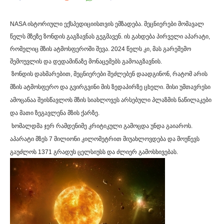
NASA
ისტორიული
ექსპედიციისთვის
ემზადება
.
მეცნიერები
მომავალ
წელს
მზეზე
ზონდის
გაგზავნას
გეგმავენ
.
ის
გახდება
პირველი
აპარატი
,
რომელიც
მზის
ატმოსფეროში
შევა
. 2024
წელს
კი
,
მას
გარეშემო
შემოუვლის
და
დედამიწაზე
მონაცემებს
გამოაგზავნის
.
ზონდის
დახმარებით
,
მეცნიერები
შეძლებენ
დაადგინონ
,
რატომ
არის
მზის
ატმოსფერო
და
გვირგვინი
მის
ზედაპირზე
ცხელი
.
მისი
უმთავრესი
ამოცანაა
შეისწავლოს
მზის
სიახლოვეს
არსებული
პლაზმის
ნაწილაკები
და
მათი
ზეგავლენა
მზის
ქარზე
.
ხომალდმა
ჯერ
რამდენიმე
კრიტიკული
გამოცდა
უნდა
გაიაროს
.
აპარატი
მზეს
7
მილიონი
კილომეტრით
მიუახლოვდება
და
მოუწევს
გაუძლოს
1371
გრადუს
ცელსიუსს
და
ძლიერ
გამოსხივებას
.