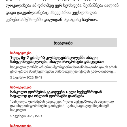
ლოკალიზება ამ დრომდე ვერ ხერხდება. შეინიშნება ძალიან
დიდი დაკვამლიანებაც. ასევე არის ცეცხლის ღია
კერები.სამუშაოებში დილიდან ავიაციაც ჩაერთო.
ᲡᲘᲐᲮᲚᲔᲔᲑᲘ
ᲡᲐᲖᲝᲒᲐᲓᲝᲔᲑᲐ
1-ᲔᲚ, ᲛᲔ-7 ᲓᲐ ᲛᲔ-10 ᲙᲚᲐᲡᲔᲚᲔᲑᲡ ᲡᲙᲝᲚᲔᲑᲨᲘ ᲐᲮᲐᲚᲘ
ᲡᲐᲮᲔᲚᲛᲫᲦᲕᲐᲜᲔᲚᲝᲔᲑᲘ, ᲐᲮᲐᲚᲘ ᲞᲠᲝᲒᲠᲐᲛᲔᲑᲘ ᲓᲐᲮᲕᲓᲔᲑᲐᲗ
სასკოლო ფორმა არ არის მეორეხარისხოვანი საკითხი და ეს არის
ერთ-ერთი მნიშვნელოვანი მიმართულება იქიდან გამომდინარე,...
5 აგვისტო 2026, 16:49
ᲡᲐᲖᲝᲒᲐᲓᲝᲔᲑᲐ
ᲡᲐᲡᲙᲝᲚᲝ ᲤᲝᲠᲛᲔᲑᲘᲡ ᲒᲐᲧᲘᲓᲕᲔᲑᲘ 1-ᲔᲚᲘ ᲡᲔᲥᲢᲔᲛᲑᲠᲘᲓᲐᲜ
ᲡᲐᲪᲐᲚᲝᲓ ᲓᲐ ᲝᲜᲚᲐᲘᲜ ᲤᲝᲠᲛᲐᲢᲨᲘ ᲓᲐᲘᲬᲧᲔᲑᲐ
“სასკოლო ფორმების გაყიდვები 1-ელი სექტემბრიდან საცალოდ
და ონლაინ ფორმატში დაიწყება." - განაცხადა გივი მიქანაძემ.
სასკოლო...
5 აგვისტო 2026, 15:59
ᲡᲐᲖᲝᲒᲐᲓᲝᲔᲑᲐ