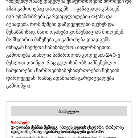
"მშენებლობაზე დაცულია უსაფრთხოების ნორმები და
ამას გამოძიებაც დაადგენს. , – განაცხადა კახაძემ.
იგი უსამძიმრებს გარდაცვლილების ოჯახს და
აცხადებს, რომ მუშები დაზღვეულები იყვნენ და
შესაბამისად, მათი ოჯახები კომპენსაციას მიიღებენ.
მომხდარის მიზეზებს კი გამოძიება დაადგენს.
შინაგან საქმეთა სამინისტროს ინფორმაციით,
გამოძიება სისხლია სამართლის კოდექსის 240-ე
მუხლით დაიწყო, რაც გულისხმობს სამშენებლო
სამუშაოების წარმოებისას უსაფრთოების წესების
დარღევევას, რამაც ადამიანის გარდაცვალება
გამოიწვია.
ᲡᲘᲐᲮᲚᲔᲔᲑᲘ
ᲡᲘᲐᲮᲚᲔᲔᲑᲘ
2-ᲓᲦᲘᲐᲜᲘ ᲫᲔᲑᲜᲘᲡ ᲨᲔᲛᲓᲔᲒ, ᲘᲞᲝᲕᲔᲡ ᲓᲔᲓᲘᲡ ᲪᲮᲔᲓᲐᲠᲘ, ᲠᲝᲛᲔᲚᲘᲪ
ᲨᲕᲘᲚᲗᲐᲜ ᲔᲠᲗᲐᲓ ᲛᲓᲘᲜᲐᲠᲔ ᲮᲝᲑᲘᲡᲬᲧᲐᲚᲨᲘ ᲓᲐᲘᲮᲠᲩᲝ
2-დღიანი ძებნის შემდეგ, იპოვეს დედის ცხედარი, რომელიც