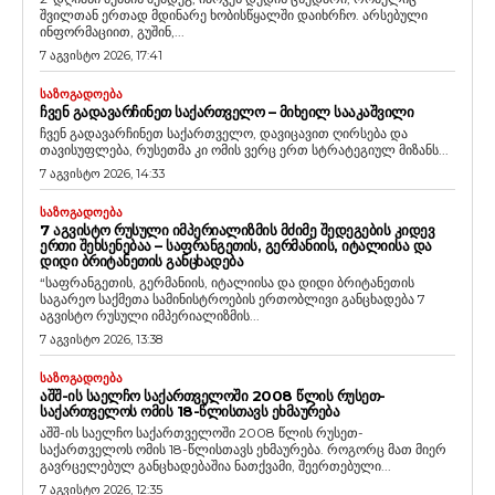
შვილთან ერთად მდინარე ხობისწყალში დაიხრჩო. არსებული
ინფორმაციით, გუშინ,...
7 აგვისტო 2026, 17:41
ᲡᲐᲖᲝᲒᲐᲓᲝᲔᲑᲐ
ᲩᲕᲔᲜ ᲒᲐᲓᲐᲕᲐᲠᲩᲘᲜᲔᲗ ᲡᲐᲥᲐᲠᲗᲕᲔᲚᲝ – ᲛᲘᲮᲔᲘᲚ ᲡᲐᲐᲙᲐᲨᲕᲘᲚᲘ
ჩვენ გადავარჩინეთ საქართველო, დავიცავით ღირსება და
თავისუფლება, რუსეთმა კი ომის ვერც ერთ სტრატეგიულ მიზანს...
7 აგვისტო 2026, 14:33
ᲡᲐᲖᲝᲒᲐᲓᲝᲔᲑᲐ
7 ᲐᲒᲕᲘᲡᲢᲝ ᲠᲣᲡᲣᲚᲘ ᲘᲛᲞᲔᲠᲘᲐᲚᲘᲖᲛᲘᲡ ᲛᲫᲘᲛᲔ ᲨᲔᲓᲔᲒᲔᲑᲘᲡ ᲙᲘᲓᲔᲕ
ᲔᲠᲗᲘ ᲨᲔᲮᲡᲔᲜᲔᲑᲐᲐ – ᲡᲐᲤᲠᲐᲜᲒᲔᲗᲘᲡ, ᲒᲔᲠᲛᲐᲜᲘᲘᲡ, ᲘᲢᲐᲚᲘᲘᲡᲐ ᲓᲐ
ᲓᲘᲓᲘ ᲑᲠᲘᲢᲐᲜᲔᲗᲘᲡ ᲒᲐᲜᲪᲮᲐᲓᲔᲑᲐ
“საფრანგეთის, გერმანიის, იტალიისა და დიდი ბრიტანეთის
საგარეო საქმეთა სამინისტროების ერთობლივი განცხადება 7
აგვისტო რუსული იმპერიალიზმის...
7 აგვისტო 2026, 13:38
ᲡᲐᲖᲝᲒᲐᲓᲝᲔᲑᲐ
ᲐᲨᲨ-ᲘᲡ ᲡᲐᲔᲚᲩᲝ ᲡᲐᲥᲐᲠᲗᲕᲔᲚᲝᲨᲘ 2008 ᲬᲚᲘᲡ ᲠᲣᲡᲔᲗ-
ᲡᲐᲥᲐᲠᲗᲕᲔᲚᲝᲡ ᲝᲛᲘᲡ 18-ᲬᲚᲘᲡᲗᲐᲕᲡ ᲔᲮᲛᲐᲣᲠᲔᲑᲐ
აშშ-ის საელჩო საქართველოში 2008 წლის რუსეთ-
საქართველოს ომის 18-წლისთავს ეხმაურება. როგორც მათ მიერ
გავრცელებულ განცხადებაშია ნათქვამი, შეერთებული...
7 აგვისტო 2026, 12:35