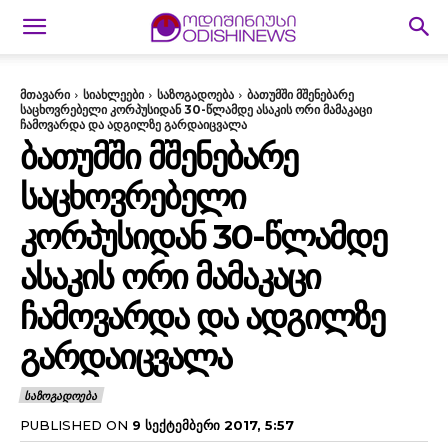
მთავარი
სიახლეები
საზოგადოება
ბათუმში მშენებარე
საცხოვრებელი კორპუსიდან 30-წლამდე ასაკის ორი მამაკაცი
ჩამოვარდა და ადგილზე გარდაიცვალა
ᲑᲐᲗᲣᲛᲨᲘ ᲛᲨᲔᲜᲔᲑᲐᲠᲔ
ᲡᲐᲪᲮᲝᲕᲠᲔᲑᲔᲚᲘ
ᲙᲝᲠᲞᲣᲡᲘᲓᲐᲜ 30-ᲬᲚᲐᲛᲓᲔ
ᲐᲡᲐᲙᲘᲡ ᲝᲠᲘ ᲛᲐᲛᲐᲙᲐᲪᲘ
ᲩᲐᲛᲝᲕᲐᲠᲓᲐ ᲓᲐ ᲐᲓᲒᲘᲚᲖᲔ
ᲒᲐᲠᲓᲐᲘᲪᲕᲐᲚᲐ
ᲡᲐᲖᲝᲒᲐᲓᲝᲔᲑᲐ
PUBLISHED ON
9 ᲡᲔᲥᲢᲔᲛᲑᲔᲠᲘ 2017, 5:57