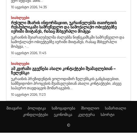
ვერ ხედავს. ამის...
10 აგვისტო 2026, 14:35
ᲡᲘᲐᲮᲚᲔᲔᲑᲘ
ᲠᲣᲡᲣᲚᲘ ᲛᲮᲐᲠᲘᲡ ᲘᲜᲤᲝᲠᲛᲐᲪᲘᲘᲗ, ᲣᲙᲠᲐᲘᲜᲔᲚᲔᲑᲛᲐ ᲗᲐᲗᲠᲔᲗᲘᲡ
ᲠᲔᲡᲞᲣᲑᲚᲘᲙᲐᲨᲘ ᲡᲐᲛᲠᲔᲬᲕᲔᲚᲝ ᲓᲐ ᲡᲐᲛᲝᲥᲐᲚᲐᲥᲝ ᲝᲑᲘᲔᲥᲢᲔᲑᲖᲔ
ᲘᲔᲠᲘᲨᲘ ᲛᲘᲘᲢᲐᲜᲔᲡ, ᲠᲐᲡᲐᲪ ᲛᲡᲮᲕᲔᲠᲞᲚᲘ ᲛᲝᲰᲧᲕᲐ
უკრაინის შეიარაღებულმა ძალებმა ნიჟნეკამსკში სამრეწველო და
სამოქალაქო ობიექტებზე იერიში მიიტანეს, რასაც მსხვერპლი
მოჰყვა, -...
10 აგვისტო 2026, 11:45
ᲡᲘᲐᲮᲚᲔᲔᲑᲘ
ᲐᲛ ᲙᲕᲘᲠᲐᲨᲘ ᲒᲕᲔᲥᲜᲔᲑᲐ ᲐᲮᲐᲚᲘ ᲙᲝᲜᲢᲐᲥᲢᲔᲑᲘ ᲨᲣᲐᲛᲐᲕᲚᲔᲑᲗᲐᲜ –
ᲖᲔᲚᲔᲜᲡᲙᲘ
უკრაინის პრეზიდენტის ვოლოდიმირ ზელენსკის განცხადებით,
სამშვიდობო პროცესის შუამავლებთან ახალი კონტაქტები, ასევე
საჰაერო თავდაცვის მომარაგების...
10 აგვისტო 2026, 11:23
მთავარი
პოლიტიკა
საზოგადოება
მსოფლიო
სამართალი
კონფლიქტები
ეკონომიკა
კულტურა
სპორტი
©