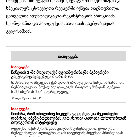
მოხვდება. პირუტყვის შესახებ დეტალური ინფორმაცია კი
სპეციალურ, ცხოველთა რეესტრში იქნება თავმოყრილი.
ცხოველთა იდენტიფიკაცია-რეგისტრაციის პროგრამა
ხუთწლიანია და პროდუქციის ხარისხის გაუმჯობესებას
გულისხმობს.
ᲡᲘᲐᲮᲚᲔᲔᲑᲘ
ᲡᲘᲐᲮᲚᲔᲔᲑᲘ
ᲩᲘᲜᲔᲗᲘᲡ 2-ᲛᲐ ᲛᲝᲥᲐᲚᲐᲥᲔᲛ ᲗᲕᲘᲗᲛᲤᲠᲘᲜᲐᲕᲨᲘ ᲛᲒᲖᲐᲕᲠᲔᲑᲘ
ᲒᲐᲥᲣᲠᲓᲐ-ᲓᲐᲙᲐᲕᲔᲑᲣᲚᲘᲐ ᲝᲠᲘ ᲞᲘᲠᲘ
სამართალდამცავებმა ქურდობის ბრალდებით ჩინეთის სახალხო
რესპუბლიკის 2 მოქალაქე დააკავეს. როგორც შინაგან საქმეთა
სამინისტროს მიერ გავრცელებულ...
10 აგვისტო 2026, 15:01
ᲡᲘᲐᲮᲚᲔᲔᲑᲘ
ᲛᲘᲗᲮᲠᲐ, ᲠᲝᲛ ᲗᲑᲘᲚᲘᲡᲖᲔ ᲡᲘᲣᲟᲔᲢᲡ ᲐᲙᲔᲗᲔᲑᲓᲐ ᲓᲐ ᲨᲔᲙᲘᲗᲮᲕᲔᲑᲘ
ᲓᲐᲛᲘᲡᲕᲐ, ᲐᲛᲐᲨᲘ ᲞᲠᲝᲑᲚᲔᲛᲐᲡ ᲕᲔᲠ ᲕᲮᲔᲓᲐᲕ-ᲙᲐᲚᲐᲫᲔ ᲠᲣᲡᲣᲚᲔᲜᲝᲕᲐᲜ
ᲑᲚᲝᲒᲔᲠᲗᲐᲜ ᲘᲜᲢᲔᲠᲕᲘᲣᲖᲔ
დედაქალაქის მერის, კახა კალაძის განცხადებით, ერთ-ერთ
რუსულენოვანი ბლოგერისთვის ინტერვიუს მიცემაში პრობლემას