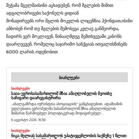
შეჭამა მგელმაისინი აცხადებენ, რომ მგლების შიშით
ადგილობრივები საქონელს ყიდიან
მონადირეებს ორი მგლის მოკვლის ლიცენზია ჰქონდათ,ისინი
ამბობენ რომ თუ მგლების შემოსევა კვლავ განმეორდა,
ნადირს ვერ მოკლავენ, წინააღმდეგ შემთხვევაში კანონს
დაარღვევენ, რომელიც საჯარიმო სანქციას ითვალისწინებს
6000 ლარის ოდენობით
ᲡᲘᲐᲮᲚᲔᲔᲑᲘ
ᲡᲘᲐᲮᲚᲔᲔᲑᲘ
ᲡᲐᲘᲐ-ᲔᲕᲠᲝᲡᲐᲡᲐᲛᲐᲠᲗᲚᲝᲛ ᲛᲖᲘᲐ ᲐᲛᲐᲦᲚᲝᲑᲔᲚᲘᲡ ᲛᲔᲝᲗᲮᲔ
ᲡᲐᲩᲘᲕᲐᲠᲘ ᲓᲐᲐᲠᲔᲒᲘᲡᲢᲠᲘᲠᲐ
„ახალგაზრდა იურისტთა ასოციაციის“ განცხადებით, ადამიანის
უფლებათა ევროპულმა სასამართლომ მზია ამაღლობელის
მიმართ წარმოებულ პოლიტიკურად მოტივირებულ...
6 აგვისტო 2026, 16:56
ᲡᲘᲐᲮᲚᲔᲔᲑᲘ
ᲜᲘᲙᲐ ᲛᲔᲚᲘᲐᲡ ᲡᲐᲡᲐᲛᲐᲠᲗᲚᲝᲡ ᲣᲞᲐᲢᲘᲕᲪᲔᲛᲚᲝᲑᲘᲡ ᲡᲐᲥᲛᲔᲖᲔ 1 ᲬᲚᲘᲗ