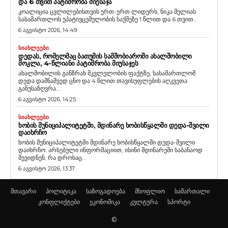
ᲓᲐ 6 ᲗᲕᲘᲗ ᲞᲐᲢᲘᲛᲠᲝᲑᲐ ᲛᲘᲔᲡᲐᲯᲐ
კოალიცია ცვლილებისთვის ერთ-ერთ ლიდერს, ნიკა მელიას
სასამართლოს უპატივცემულობის საქმეზე 1 წლით და 6 თვით...
6 აგვისტო 2026, 14:49
ᲡᲘᲐᲮᲚᲔᲔᲑᲘ
ᲓᲔᲓᲐᲡ, ᲠᲝᲛᲔᲚᲛᲐᲪ ᲑᲐᲗᲣᲛᲘᲡ ᲡᲐᲛᲨᲝᲑᲘᲐᲠᲝᲨᲘ ᲐᲮᲐᲚᲨᲝᲑᲘᲚᲘ
ᲛᲝᲙᲚᲐ, 4-ᲬᲚᲘᲐᲜᲘ ᲞᲐᲢᲘᲛᲠᲝᲑᲐ ᲛᲘᲣᲡᲐᲯᲔᲡ
ახალშობილის განზრახ მკვლელობის ფაქტზე, სასამართლომ
დედა დამნაშვედ ცნო და 4 წლით თავისუფლების აღკვეთა
განუსაზღვრა....
6 აგვისტო 2026, 14:25
ᲡᲘᲐᲮᲚᲔᲔᲑᲘ
ᲮᲝᲑᲘᲡ ᲛᲣᲜᲘᲪᲘᲞᲐᲚᲘᲢᲔᲢᲨᲘ, ᲛᲓᲘᲜᲐᲠᲔ ᲮᲝᲑᲘᲡᲬᲧᲐᲚᲨᲘ ᲓᲔᲓᲐ-ᲨᲕᲘᲚᲘ
ᲓᲐᲘᲮᲠᲩᲝ
ხობის მუნიციპალიტეტში მდინარე ხობისწყალში დედა-შვილი
დაიხრჩო. არსებული ინფორმაციით, ისინი მდინარეში საბანაოდ
შევიდნენ, რა დროსაც...
6 აგვისტო 2026, 13:37
მთავარი
პოლიტიკა
საზოგადოება
მსოფლიო
სამართალი
კონფლიქტები
ეკონომიკა
კულტურა
სპორტი
©