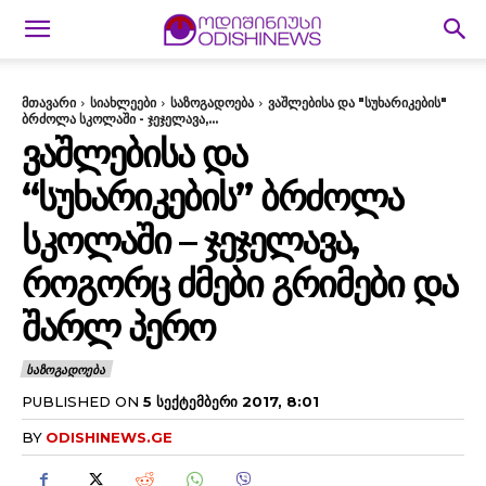
მთავარი
სიახლეები
საზოგადოება
ვაშლებისა და "სუხარიკების"
ბრძოლა სკოლაში - ჯეჯელავა,...
ᲕᲐᲨᲚᲔᲑᲘᲡᲐ ᲓᲐ
“ᲡᲣᲮᲐᲠᲘᲙᲔᲑᲘᲡ” ᲑᲠᲫᲝᲚᲐ
ᲡᲙᲝᲚᲐᲨᲘ – ᲯᲔᲯᲔᲚᲐᲕᲐ,
ᲠᲝᲒᲝᲠᲪ ᲫᲛᲔᲑᲘ ᲒᲠᲘᲛᲔᲑᲘ ᲓᲐ
ᲨᲐᲠᲚ ᲞᲔᲠᲝ
ᲡᲐᲖᲝᲒᲐᲓᲝᲔᲑᲐ
PUBLISHED ON
5 ᲡᲔᲥᲢᲔᲛᲑᲔᲠᲘ 2017, 8:01
BY
ODISHINEWS.GE