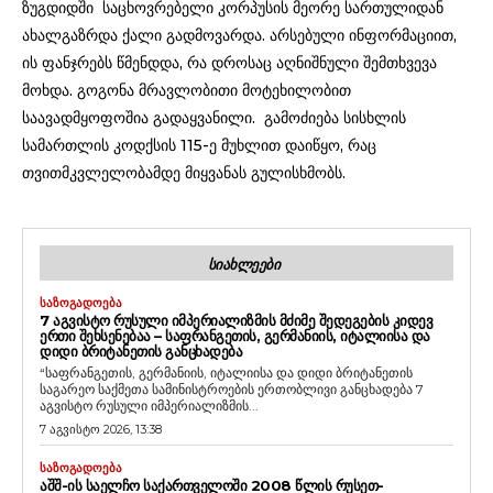
ზუგდიდში საცხოვრებელი კორპუსის მეორე სართულიდან
ახალგაზრდა ქალი გადმოვარდა. არსებული ინფორმაციით,
ის ფანჯრებს წმენდდა, რა დროსაც აღნიშნული შემთხვევა
მოხდა. გოგონა მრავლობითი მოტეხილობით
საავადმყოფოშია გადაყვანილი. გამოძიება სისხლის
სამართლის კოდქსის 115-ე მუხლით დაიწყო, რაც
თვითმკვლელობამდე მიყვანას გულისხმობს.
ᲡᲘᲐᲮᲚᲔᲔᲑᲘ
ᲡᲐᲖᲝᲒᲐᲓᲝᲔᲑᲐ
7 ᲐᲒᲕᲘᲡᲢᲝ ᲠᲣᲡᲣᲚᲘ ᲘᲛᲞᲔᲠᲘᲐᲚᲘᲖᲛᲘᲡ ᲛᲫᲘᲛᲔ ᲨᲔᲓᲔᲒᲔᲑᲘᲡ ᲙᲘᲓᲔᲕ
ᲔᲠᲗᲘ ᲨᲔᲮᲡᲔᲜᲔᲑᲐᲐ – ᲡᲐᲤᲠᲐᲜᲒᲔᲗᲘᲡ, ᲒᲔᲠᲛᲐᲜᲘᲘᲡ, ᲘᲢᲐᲚᲘᲘᲡᲐ ᲓᲐ
ᲓᲘᲓᲘ ᲑᲠᲘᲢᲐᲜᲔᲗᲘᲡ ᲒᲐᲜᲪᲮᲐᲓᲔᲑᲐ
“საფრანგეთის, გერმანიის, იტალიისა და დიდი ბრიტანეთის
საგარეო საქმეთა სამინისტროების ერთობლივი განცხადება 7
აგვისტო რუსული იმპერიალიზმის...
7 აგვისტო 2026, 13:38
ᲡᲐᲖᲝᲒᲐᲓᲝᲔᲑᲐ
ᲐᲨᲨ-ᲘᲡ ᲡᲐᲔᲚᲩᲝ ᲡᲐᲥᲐᲠᲗᲕᲔᲚᲝᲨᲘ 2008 ᲬᲚᲘᲡ ᲠᲣᲡᲔᲗ-