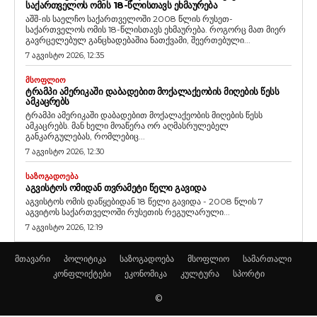
ᲡᲐᲥᲐᲠᲗᲕᲔᲚᲝᲡ ᲝᲛᲘᲡ 18-ᲬᲚᲘᲡᲗᲐᲕᲡ ᲔᲮᲛᲐᲣᲠᲔᲑᲐ
აშშ-ის საელჩო საქართველოში 2008 წლის რუსეთ-
საქართველოს ომის 18-წლისთავს ეხმაურება. როგორც მათ მიერ
გავრცელებულ განცხადებაშია ნათქვამი, შეერთებული...
7 აგვისტო 2026, 12:35
ᲛᲡᲝᲤᲚᲘᲝ
ᲢᲠᲐᲛᲞᲘ ᲐᲛᲔᲠᲘᲙᲐᲨᲘ ᲓᲐᲑᲐᲓᲔᲑᲘᲗ ᲛᲝᲥᲐᲚᲐᲥᲔᲝᲑᲘᲡ ᲛᲘᲦᲔᲑᲘᲡ ᲬᲔᲡᲡ
ᲐᲛᲙᲐᲪᲠᲔᲑᲡ
ტრამპი ამერიკაში დაბადებით მოქალაქეობის მიღების წესს
ამკაცრებს. მან ხელი მოაწერა ორ აღმასრულებელ
განკარგულებას, რომლებიც...
7 აგვისტო 2026, 12:30
ᲡᲐᲖᲝᲒᲐᲓᲝᲔᲑᲐ
ᲐᲒᲕᲘᲡᲢᲝᲡ ᲝᲛᲘᲓᲐᲜ ᲗᲕᲠᲐᲛᲔᲢᲘ ᲬᲔᲚᲘ ᲒᲐᲕᲘᲓᲐ
აგვისტოს ომის დაწყებიდან 18 წელი გავიდა - 2008 წლის 7
აგვიტოს საქართველოში რუსეთის რეგულარული...
7 აგვისტო 2026, 12:19
მთავარი
პოლიტიკა
საზოგადოება
მსოფლიო
სამართალი
კონფლიქტები
ეკონომიკა
კულტურა
სპორტი
©