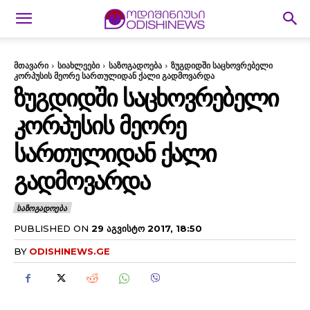
მთავარი
სიახლეები
საზოგადოება
ზუგდიდში საცხოვრებელი
კორპუსის მეორე სართულიდან ქალი გადმოვარდა
ᲖᲣᲒᲓᲘᲓᲨᲘ ᲡᲐᲪᲮᲝᲕᲠᲔᲑᲔᲚᲘ
ᲙᲝᲠᲞᲣᲡᲘᲡ ᲛᲔᲝᲠᲔ
ᲡᲐᲠᲗᲣᲚᲘᲓᲐᲜ ᲥᲐᲚᲘ
ᲒᲐᲓᲛᲝᲕᲐᲠᲓᲐ
ᲡᲐᲖᲝᲒᲐᲓᲝᲔᲑᲐ
PUBLISHED ON
29 ᲐᲒᲕᲘᲡᲢᲝ 2017, 18:50
BY
ODISHINEWS.GE