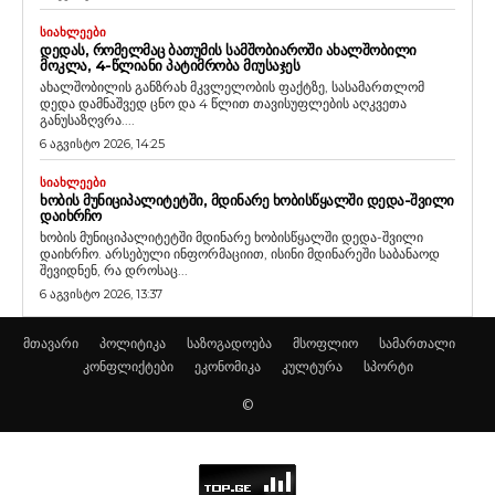
ᲡᲘᲐᲮᲚᲔᲔᲑᲘ
ᲓᲔᲓᲐᲡ, ᲠᲝᲛᲔᲚᲛᲐᲪ ᲑᲐᲗᲣᲛᲘᲡ ᲡᲐᲛᲨᲝᲑᲘᲐᲠᲝᲨᲘ ᲐᲮᲐᲚᲨᲝᲑᲘᲚᲘ
ᲛᲝᲙᲚᲐ, 4-ᲬᲚᲘᲐᲜᲘ ᲞᲐᲢᲘᲛᲠᲝᲑᲐ ᲛᲘᲣᲡᲐᲯᲔᲡ
ახალშობილის განზრახ მკვლელობის ფაქტზე, სასამართლომ
დედა დამნაშვედ ცნო და 4 წლით თავისუფლების აღკვეთა
განუსაზღვრა....
6 აგვისტო 2026, 14:25
ᲡᲘᲐᲮᲚᲔᲔᲑᲘ
ᲮᲝᲑᲘᲡ ᲛᲣᲜᲘᲪᲘᲞᲐᲚᲘᲢᲔᲢᲨᲘ, ᲛᲓᲘᲜᲐᲠᲔ ᲮᲝᲑᲘᲡᲬᲧᲐᲚᲨᲘ ᲓᲔᲓᲐ-ᲨᲕᲘᲚᲘ
ᲓᲐᲘᲮᲠᲩᲝ
ხობის მუნიციპალიტეტში მდინარე ხობისწყალში დედა-შვილი
დაიხრჩო. არსებული ინფორმაციით, ისინი მდინარეში საბანაოდ
შევიდნენ, რა დროსაც...
6 აგვისტო 2026, 13:37
მთავარი
პოლიტიკა
საზოგადოება
მსოფლიო
სამართალი
კონფლიქტები
ეკონომიკა
კულტურა
სპორტი
©