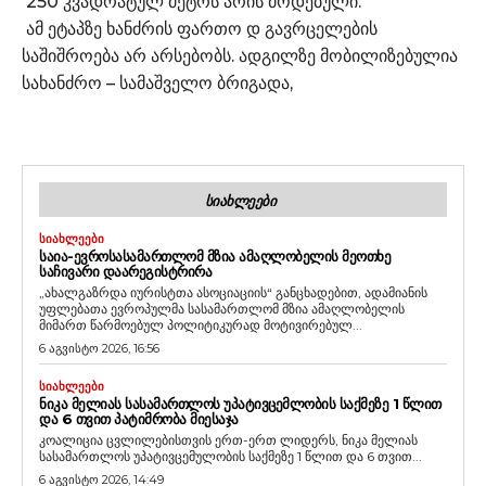
250 კვადრატულ მეტრს არის მოდებული.
ამ ეტაპზე ხანძრის ფართო დ გავრცელების
საშიშროება არ არსებობს. ადგილზე მობილიზებულია
სახანძრო – სამაშველო ბრიგადა,
ᲡᲘᲐᲮᲚᲔᲔᲑᲘ
ᲡᲘᲐᲮᲚᲔᲔᲑᲘ
ᲡᲐᲘᲐ-ᲔᲕᲠᲝᲡᲐᲡᲐᲛᲐᲠᲗᲚᲝᲛ ᲛᲖᲘᲐ ᲐᲛᲐᲦᲚᲝᲑᲔᲚᲘᲡ ᲛᲔᲝᲗᲮᲔ
ᲡᲐᲩᲘᲕᲐᲠᲘ ᲓᲐᲐᲠᲔᲒᲘᲡᲢᲠᲘᲠᲐ
„ახალგაზრდა იურისტთა ასოციაციის“ განცხადებით, ადამიანის
უფლებათა ევროპულმა სასამართლომ მზია ამაღლობელის
მიმართ წარმოებულ პოლიტიკურად მოტივირებულ...
6 აგვისტო 2026, 16:56
ᲡᲘᲐᲮᲚᲔᲔᲑᲘ
ᲜᲘᲙᲐ ᲛᲔᲚᲘᲐᲡ ᲡᲐᲡᲐᲛᲐᲠᲗᲚᲝᲡ ᲣᲞᲐᲢᲘᲕᲪᲔᲛᲚᲝᲑᲘᲡ ᲡᲐᲥᲛᲔᲖᲔ 1 ᲬᲚᲘᲗ
ᲓᲐ 6 ᲗᲕᲘᲗ ᲞᲐᲢᲘᲛᲠᲝᲑᲐ ᲛᲘᲔᲡᲐᲯᲐ
კოალიცია ცვლილებისთვის ერთ-ერთ ლიდერს, ნიკა მელიას
სასამართლოს უპატივცემულობის საქმეზე 1 წლით და 6 თვით...
6 აგვისტო 2026, 14:49