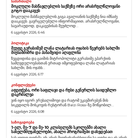
ᲡᲐᲛᲐᲠᲗᲐᲚᲘ
ᲛᲝᲙᲚᲣᲚᲘ ᲛᲐᲡᲬᲐᲕᲚᲔᲑᲚᲘᲡ ᲡᲐᲥᲛᲔᲖᲔ ᲝᲠᲘ ᲐᲠᲐᲡᲠᲣᲚᲬᲚᲝᲕᲐᲜᲘ
ᲒᲝᲒᲝ ᲓᲐᲐᲙᲐᲕᲔᲡ
მოკლული მასწავლებლის გიგა ავალიანის საქმეზე ნია იმნაძე
დააკავეს. გავრცელებული ინფორმაციით, არასრულწლოვანი,
სავარაუდოდ, დაკავებისას შეუძლოდ...
6 აგვისტო 2026, 6:46
ᲞᲝᲚᲘᲢᲘᲙᲐ
ᲛᲔᲣᲤᲔ ᲒᲔᲠᲐᲡᲘᲛᲔᲛ ᲚᲐᲜᲐ ᲚᲐᲢᲐᲠᲘᲐᲡ ᲝᲯᲐᲮᲘᲡ ᲬᲔᲕᲠᲔᲑᲡ ᲡᲐᲮᲚᲨᲘ
ᲛᲘᲣᲡᲐᲛᲫᲘᲛᲠᲐ ᲓᲐ ᲞᲐᲜᲐᲨᲕᲘᲓᲘ ᲐᲦᲐᲕᲚᲘᲜᲐ
ზუგდიდისა და ცაიშის მიტროპოლიტი გერასიმე ეპარქიის
სამღვდელოებასთან ერთად იმყოფებოდა ლანა ლატარიას
სახლში, მის ოჯახს...
6 აგვისტო 2026, 6:17
ᲙᲝᲜᲤᲚᲘᲥᲢᲔᲑᲘ
ᲐᲤᲔᲗᲥᲔᲑᲐ, ᲝᲠᲘ ᲡᲐᲤᲚᲐᲕᲘ ᲓᲐ ᲠᲣᲡᲘ ᲒᲔᲜᲔᲠᲚᲘᲡ ᲡᲐᲘᲓᲣᲛᲚᲝ
ᲓᲐᲙᲠᲫᲐᲚᲕᲐ
ვინ იყო იგორ ერუსალიმოვი და რატომ უკავშირებენ მის
სიკვდილს მოსკოვის რესტორან Balzi Rossi-ზე მოწყობილ...
6 აგვისტო 2026, 6:08
ᲡᲐᲖᲝᲒᲐᲓᲝᲔᲑᲐ
1-ᲔᲚ, ᲛᲔ-7 ᲓᲐ ᲛᲔ-10 ᲙᲚᲐᲡᲔᲚᲔᲑᲡ ᲡᲙᲝᲚᲔᲑᲨᲘ ᲐᲮᲐᲚᲘ
ᲡᲐᲮᲔᲚᲛᲫᲦᲕᲐᲜᲔᲚᲝᲔᲑᲘ, ᲐᲮᲐᲚᲘ ᲞᲠᲝᲒᲠᲐᲛᲔᲑᲘ ᲓᲐᲮᲕᲓᲔᲑᲐᲗ
სასკოლო ფორმა არ არის მეორეხარისხოვანი საკითხი და ეს არის