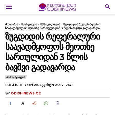
მთავარი
სიახლეები
საზოგადოება
ზუგდიდის რეფერალური
საავადმყოფოს მეოთხე სართულიდან 3 წლის ბავშვი გადავარდა
ᲖᲣᲒᲓᲘᲓᲘᲡ ᲠᲔᲤᲔᲠᲐᲚᲣᲠᲘ
ᲡᲐᲐᲕᲐᲓᲛᲧᲝᲤᲝᲡ ᲛᲔᲝᲗᲮᲔ
ᲡᲐᲠᲗᲣᲚᲘᲓᲐᲜ 3 ᲬᲚᲘᲡ
ᲑᲐᲕᲨᲕᲘ ᲒᲐᲓᲐᲕᲐᲠᲓᲐ
ᲡᲐᲖᲝᲒᲐᲓᲝᲔᲑᲐ
PUBLISHED ON
28 ᲐᲒᲕᲘᲡᲢᲝ 2017, 7:31
BY
ODISHINEWS.GE