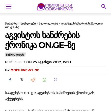
მთავარი
სიახლეები
საზოგადოება
აგვისტოს ხანძრების ქრონიკა
on.ge–ზე
ᲐᲒᲕᲘᲡᲢᲝᲡ ᲮᲐᲜᲫᲠᲔᲑᲘᲡ
ᲥᲠᲝᲜᲘᲙᲐ ON.GE–ᲖᲔ
ᲡᲐᲖᲝᲒᲐᲓᲝᲔᲑᲐ
PUBLISHED ON
25 ᲐᲒᲕᲘᲡᲢᲝ 2017, 15:21
BY
ODISHINEWS.GE
სააგენტო on. ge აგვისტოს ხანძრების ქრონიკას
აქვეყნებს.