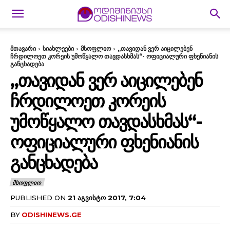
მთავარი
სიახლეები
მსოფლიო
„თავიდან ვერ აიცილებენ
ჩრდილოეთ კორეის უმოწყალო თავდასხმას“- ოფიციალური ფხენიანის
განცხადება
„ᲗᲐᲕᲘᲓᲐᲜ ᲕᲔᲠ ᲐᲘᲪᲘᲚᲔᲑᲔᲜ
ᲩᲠᲓᲘᲚᲝᲔᲗ ᲙᲝᲠᲔᲘᲡ
ᲣᲛᲝᲬᲧᲐᲚᲝ ᲗᲐᲕᲓᲐᲡᲮᲛᲐᲡ“-
ᲝᲤᲘᲪᲘᲐᲚᲣᲠᲘ ᲤᲮᲔᲜᲘᲐᲜᲘᲡ
ᲒᲐᲜᲪᲮᲐᲓᲔᲑᲐ
ᲛᲡᲝᲤᲚᲘᲝ
PUBLISHED ON
21 ᲐᲒᲕᲘᲡᲢᲝ 2017, 7:04
BY
ODISHINEWS.GE