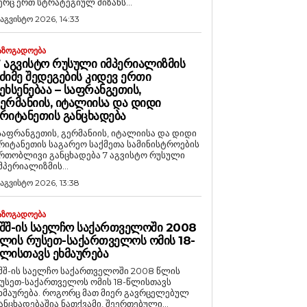
ერც ერთ სტრატეგიულ მიზანს...
 აგვისტო 2026, 14:33
ᲐᲖᲝᲒᲐᲓᲝᲔᲑᲐ
 ᲐᲒᲕᲘᲡᲢᲝ ᲠᲣᲡᲣᲚᲘ ᲘᲛᲞᲔᲠᲘᲐᲚᲘᲖᲛᲘᲡ
ᲫᲘᲛᲔ ᲨᲔᲓᲔᲒᲔᲑᲘᲡ ᲙᲘᲓᲔᲕ ᲔᲠᲗᲘ
ᲔᲮᲡᲔᲜᲔᲑᲐᲐ – ᲡᲐᲤᲠᲐᲜᲒᲔᲗᲘᲡ,
ᲔᲠᲛᲐᲜᲘᲘᲡ, ᲘᲢᲐᲚᲘᲘᲡᲐ ᲓᲐ ᲓᲘᲓᲘ
ᲠᲘᲢᲐᲜᲔᲗᲘᲡ ᲒᲐᲜᲪᲮᲐᲓᲔᲑᲐ
საფრანგეთის, გერმანიის, იტალიისა და დიდი
რიტანეთის საგარეო საქმეთა სამინისტროების
რთობლივი განცხადება 7 აგვისტო რუსული
მპერიალიზმის...
 აგვისტო 2026, 13:38
ᲐᲖᲝᲒᲐᲓᲝᲔᲑᲐ
ᲨᲨ-ᲘᲡ ᲡᲐᲔᲚᲩᲝ ᲡᲐᲥᲐᲠᲗᲕᲔᲚᲝᲨᲘ 2008
ᲚᲘᲡ ᲠᲣᲡᲔᲗ-ᲡᲐᲥᲐᲠᲗᲕᲔᲚᲝᲡ ᲝᲛᲘᲡ 18-
ᲚᲘᲡᲗᲐᲕᲡ ᲔᲮᲛᲐᲣᲠᲔᲑᲐ
შშ-ის საელჩო საქართველოში 2008 წლის
უსეთ-საქართველოს ომის 18-წლისთავს
რება. როგორც მათ მიერ გავრცელებულ
ანცხადებაშია ნათქვამი, შეერთებული...