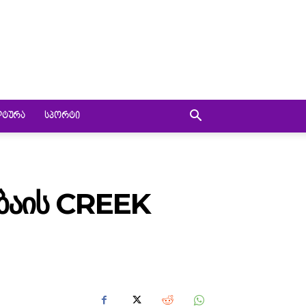
ᲚᲢᲣᲠᲐ
ᲡᲞᲝᲠᲢᲘ
ᲑᲐᲘᲡ CREEK