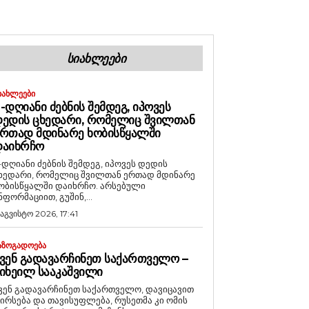
ᲡᲘᲐᲮᲚᲔᲔᲑᲘ
ᲘᲐᲮᲚᲔᲔᲑᲘ
-ᲓᲦᲘᲐᲜᲘ ᲫᲔᲑᲜᲘᲡ ᲨᲔᲛᲓᲔᲒ, ᲘᲞᲝᲕᲔᲡ
ᲔᲓᲘᲡ ᲪᲮᲔᲓᲐᲠᲘ, ᲠᲝᲛᲔᲚᲘᲪ ᲨᲕᲘᲚᲗᲐᲜ
ᲠᲗᲐᲓ ᲛᲓᲘᲜᲐᲠᲔ ᲮᲝᲑᲘᲡᲬᲧᲐᲚᲨᲘ
ᲓᲐᲘᲮᲠᲩᲝ
-დღიანი ძებნის შემდეგ, იპოვეს დედის
ხედარი, რომელიც შვილთან ერთად მდინარე
ობისწყალში დაიხრჩო. არსებული
ნფორმაციით, გუშინ,...
 აგვისტო 2026, 17:41
ᲐᲖᲝᲒᲐᲓᲝᲔᲑᲐ
ᲕᲔᲜ ᲒᲐᲓᲐᲕᲐᲠᲩᲘᲜᲔᲗ ᲡᲐᲥᲐᲠᲗᲕᲔᲚᲝ –
ᲘᲮᲔᲘᲚ ᲡᲐᲐᲙᲐᲨᲕᲘᲚᲘ
ვენ გადავარჩინეთ საქართველო, დავიცავით
ირსება და თავისუფლება, რუსეთმა კი ომის