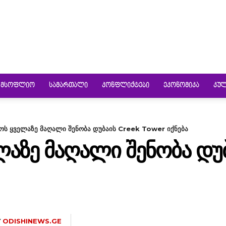
ᲛᲡᲝᲤᲚᲘᲝ
ᲡᲐᲛᲐᲠᲗᲐᲚᲘ
ᲙᲝᲜᲤᲚᲘᲥᲢᲔᲑᲘ
ᲔᲙᲝᲜᲝᲛᲘᲙᲐ
ᲙᲣ
ს ყველაზე მაღალი შენობა დუბაის Creek Tower იქნება
ᲐᲖᲔ ᲛᲐᲦᲐᲚᲘ ᲨᲔᲜᲝᲑᲐ ᲓᲣ
Y
ODISHINEWS.GE