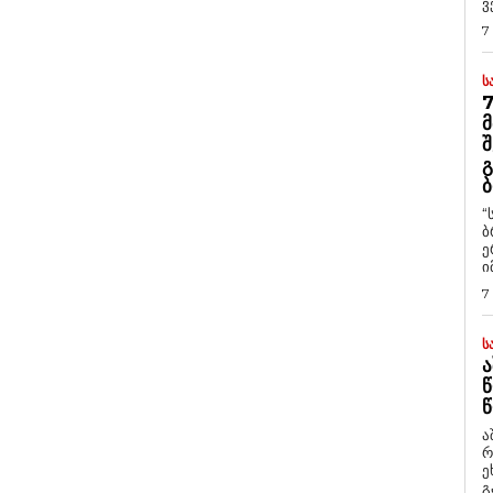
ვ
7
Ს
7
Მ
Შ
Გ
Ბ
“
ბ
ე
ი
7
Ს
Ა
Წ
Წ
ა
რ
ეხმაუ
გ