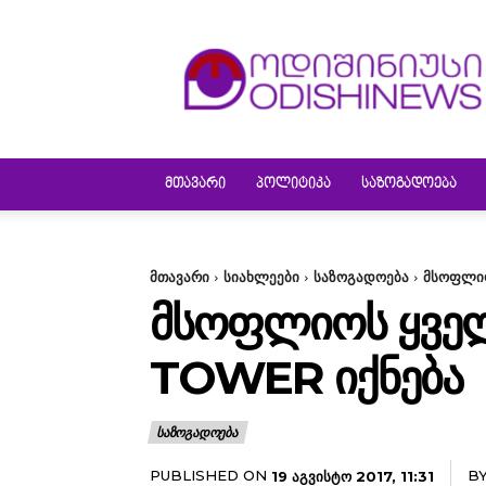
ODISHINEWS
ᲛᲗᲐᲕᲐᲠᲘ
ᲞᲝᲚᲘᲢᲘᲙᲐ
ᲡᲐᲖᲝᲒᲐᲓᲝᲔᲑᲐ
მთავარი
სიახლეები
საზოგადოება
მსოფლიო
ᲛᲡᲝᲤᲚᲘᲝᲡ ᲧᲕᲔᲚ
TOWER ᲘᲥᲜᲔᲑᲐ
ᲡᲐᲖᲝᲒᲐᲓᲝᲔᲑᲐ
PUBLISHED ON
B
19 ᲐᲒᲕᲘᲡᲢᲝ 2017, 11:31