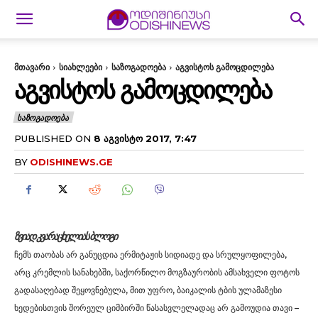
მთავარი
სიახლეები
საზოგადოება
აგვისტოს გამოცდილება
ᲐᲒᲕᲘᲡᲢᲝᲡ ᲒᲐᲛᲝᲪᲓᲘᲚᲔᲑᲐ
ᲡᲐᲖᲝᲒᲐᲓᲝᲔᲑᲐ
PUBLISHED ON
8 ᲐᲒᲕᲘᲡᲢᲝ 2017, 7:47
BY
ODISHINEWS.GE
ᲖᲕᲘᲐᲓ ᲙᲕᲐᲠᲐᲪᲮᲔᲚᲘᲐᲡ ᲑᲚᲝᲒᲘ
ჩემს თაობას არ განუცდია ერმიტაჟის სიდიადე და სრულყოფილება,
არც კრემლის სანახებში, საქორწილო მოგზაურობის ამსახველი ფოტოს
გადასაღებად შეყოვნებულა, მით უფრო, ბაიკალის ტბის ულამაზესი
ხედებისთვის შორეულ ციმბირში წასასვლელადაც არ გამოუდია თავი –