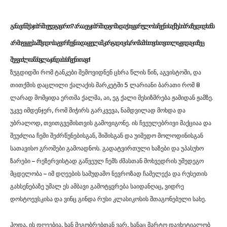
ᲒᲐᲜᲐ ᲕᲘᲜᲛᲔᲡ ᲯᲘᲑᲠᲨᲘ ᲕᲣᲓᲒᲐᲕᲐᲠᲗ? ᲐᲠᲐᲐ ᲔᲒ ᲯᲘᲑᲠᲨᲘ ᲓᲒᲝᲛᲐ ᲓᲐ ᲣᲡᲘᲧᲕᲐᲠᲣᲚᲝᲑᲐ ᲩᲕᲔᲜᲘ ᲡᲐᲥᲛᲔ, ᲡᲘᲑᲠᲐᲖᲔ ᲓᲘᲓᲮᲐᲜᲡ
ᲐᲠ ᲛᲘᲒᲕᲧᲕᲔᲑᲐ. ᲛᲨᲕᲘᲓᲝᲑᲐ ᲒᲕᲘᲠᲩᲔᲕᲜᲘᲐ ᲓᲐ ᲧᲕᲔᲚᲐᲛ ᲙᲐᲠᲒᲐᲓ ᲘᲪᲘᲡ, ᲠᲝᲛ ᲐᲛᲘᲡᲗᲕᲘᲡ ᲗᲕᲘᲗᲚᲘᲙᲕᲘᲓᲐᲪᲘᲐᲖᲔᲪ
ᲨᲔᲒᲕᲘᲫᲚᲘᲐ ᲬᲐᲡᲕᲚᲐ. ᲯᲐᲜᲓᲐᲑᲐᲡ ᲩᲕᲔᲜᲘ ᲗᲐᲕᲘ!
ზუგდიდში რომ ტანკები შემოვიდნენ ცხრა წლის წინ, აგვისტოში, და
თითქმის დაცლილი ქალაქის მარკეტში 5 ლარიანი ბარათი რომ 8
ლარად მომყიდა ერთმა ქალმა, აი, ეგ ქალი მესიზმრება ჟამიდან ჟამზე.
უკვე იმდენჯერ, რომ მიჭირს გარკვევა, ნამდვილად მოხდა და
უბრალოდ, თვითგვემისთვის გამოვიგონე. ის ჩვეულებრივი მაქციაა და
შეუძლია ჩემი შეძრწუნებისგან, შიშისგან და უიმედო მოლოდინისგან
სათავისო გროშები გამოადნოს. გადატვირთული ხაზები და უპასუხო
ზარები – რეზერვისტად გაწვეულ ჩემს ძმასთან მოხვედრის უშედეგო
მცდელობა – იმ დღეების სამუდამო ნევროზად ჩამელექა და რუსეთის
გახსენებაზე უმალ ეს ამბავი გამოტყვრება საიდანღაც, ვიდრე
დოსტოევსკისა და ვინც გინდა რუსი კლასიკოსის შთაგონებული სახე.
ჰოდა, ის დღეებია, ხან მეგობრებთან ვარ, ხანაც მარტო დავხეტიალობ