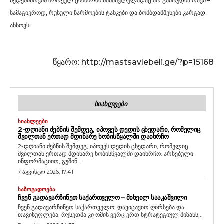
ხედებისთვის შორეულ ციმბირში წასასვლელადაც არ გამოუდია თავი –
სამაგიეროდ, რუსული წარმოების ტანკები და ბომბდამშენები კარგად
ახსოვს.
წყარო: http://mastsavlebeli.ge/?p=15168
ᲡᲘᲐᲮᲚᲔᲔᲑᲘ
ᲡᲘᲐᲮᲚᲔᲔᲑᲘ
2-ᲓᲦᲘᲐᲜᲘ ᲫᲔᲑᲜᲘᲡ ᲨᲔᲛᲓᲔᲒ, ᲘᲞᲝᲕᲔᲡ ᲓᲔᲓᲘᲡ ᲪᲮᲔᲓᲐᲠᲘ, ᲠᲝᲛᲔᲚᲘᲪ
ᲨᲕᲘᲚᲗᲐᲜ ᲔᲠᲗᲐᲓ ᲛᲓᲘᲜᲐᲠᲔ ᲮᲝᲑᲘᲡᲬᲧᲐᲚᲨᲘ ᲓᲐᲘᲮᲠᲩᲝ
2-დღიანი ძებნის შემდეგ, იპოვეს დედის ცხედარი, რომელიც
შვილთან ერთად მდინარე ხობისწყალში დაიხრჩო. არსებული
ინფორმაციით, გუშინ,...
7 აგვისტო 2026, 17:41
ᲡᲐᲖᲝᲒᲐᲓᲝᲔᲑᲐ
ᲩᲕᲔᲜ ᲒᲐᲓᲐᲕᲐᲠᲩᲘᲜᲔᲗ ᲡᲐᲥᲐᲠᲗᲕᲔᲚᲝ – ᲛᲘᲮᲔᲘᲚ ᲡᲐᲐᲙᲐᲨᲕᲘᲚᲘ
ჩვენ გადავარჩინეთ საქართველო, დავიცავით ღირსება და
თავისუფლება, რუსეთმა კი ომის ვერც ერთ სტრატეგიულ მიზანს...