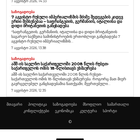
7 აგვისტო 2026, 14:33
ᲡᲐᲖᲝᲒᲐᲓᲝᲔᲑᲐ
7 ᲐᲒᲕᲘᲡᲢᲝ ᲠᲣᲡᲣᲚᲘ ᲘᲛᲞᲔᲠᲘᲐᲚᲘᲖᲛᲘᲡ ᲛᲫᲘᲛᲔ ᲨᲔᲓᲔᲒᲔᲑᲘᲡ ᲙᲘᲓᲔᲕ
ᲔᲠᲗᲘ ᲨᲔᲮᲡᲔᲜᲔᲑᲐᲐ – ᲡᲐᲤᲠᲐᲜᲒᲔᲗᲘᲡ, ᲒᲔᲠᲛᲐᲜᲘᲘᲡ, ᲘᲢᲐᲚᲘᲘᲡᲐ ᲓᲐ
ᲓᲘᲓᲘ ᲑᲠᲘᲢᲐᲜᲔᲗᲘᲡ ᲒᲐᲜᲪᲮᲐᲓᲔᲑᲐ
“საფრანგეთის, გერმანიის, იტალიისა და დიდი ბრიტანეთის
საგარეო საქმეთა სამინისტროების ერთობლივი განცხადება 7
აგვისტო რუსული იმპერიალიზმის...
7 აგვისტო 2026, 13:38
ᲡᲐᲖᲝᲒᲐᲓᲝᲔᲑᲐ
ᲐᲨᲨ-ᲘᲡ ᲡᲐᲔᲚᲩᲝ ᲡᲐᲥᲐᲠᲗᲕᲔᲚᲝᲨᲘ 2008 ᲬᲚᲘᲡ ᲠᲣᲡᲔᲗ-
ᲡᲐᲥᲐᲠᲗᲕᲔᲚᲝᲡ ᲝᲛᲘᲡ 18-ᲬᲚᲘᲡᲗᲐᲕᲡ ᲔᲮᲛᲐᲣᲠᲔᲑᲐ
აშშ-ის საელჩო საქართველოში 2008 წლის რუსეთ-
საქართველოს ომის 18-წლისთავს ეხმაურება. როგორც მათ მიერ
გავრცელებულ განცხადებაშია ნათქვამი, შეერთებული...
7 აგვისტო 2026, 12:35
მთავარი
პოლიტიკა
საზოგადოება
მსოფლიო
სამართალი
კონფლიქტები
ეკონომიკა
კულტურა
სპორტი
©