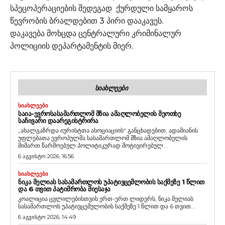
სპეცოპერაციების შედეგად ქურდული სამყაროს
წევრობის ბრალდებით 3 პირი დააკავეს.
დაკავება მოხცდა ცენტრალური კრიმინალურ
პოლიციის დეპარტამენტის მიერ.
ᲡᲘᲐᲮᲚᲔᲔᲑᲘ
ᲡᲘᲐᲮᲚᲔᲔᲑᲘ
ᲡᲐᲘᲐ-ᲔᲕᲠᲝᲡᲐᲡᲐᲛᲐᲠᲗᲚᲝᲛ ᲛᲖᲘᲐ ᲐᲛᲐᲦᲚᲝᲑᲔᲚᲘᲡ ᲛᲔᲝᲗᲮᲔ
ᲡᲐᲩᲘᲕᲐᲠᲘ ᲓᲐᲐᲠᲔᲒᲘᲡᲢᲠᲘᲠᲐ
„ახალგაზრდა იურისტთა ასოციაციის“ განცხადებით, ადამიანის
უფლებათა ევროპულმა სასამართლომ მზია ამაღლობელის
მიმართ წარმოებულ პოლიტიკურად მოტივირებულ...
6 აგვისტო 2026, 16:56
ᲡᲘᲐᲮᲚᲔᲔᲑᲘ
ᲜᲘᲙᲐ ᲛᲔᲚᲘᲐᲡ ᲡᲐᲡᲐᲛᲐᲠᲗᲚᲝᲡ ᲣᲞᲐᲢᲘᲕᲪᲔᲛᲚᲝᲑᲘᲡ ᲡᲐᲥᲛᲔᲖᲔ 1 ᲬᲚᲘᲗ
ᲓᲐ 6 ᲗᲕᲘᲗ ᲞᲐᲢᲘᲛᲠᲝᲑᲐ ᲛᲘᲔᲡᲐᲯᲐ
კოალიცია ცვლილებისთვის ერთ-ერთ ლიდერს, ნიკა მელიას
სასამართლოს უპატივცემულობის საქმეზე 1 წლით და 6 თვით...
6 აგვისტო 2026, 14:49