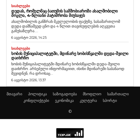
ᲡᲘᲐᲮᲚᲔᲔᲑᲘ
ᲓᲔᲓᲐᲡ, ᲠᲝᲛᲔᲚᲛᲐᲪ ᲑᲐᲗᲣᲛᲘᲡ ᲡᲐᲛᲨᲝᲑᲘᲐᲠᲝᲨᲘ ᲐᲮᲐᲚᲨᲝᲑᲘᲚᲘ
ᲛᲝᲙᲚᲐ, 4-ᲬᲚᲘᲐᲜᲘ ᲞᲐᲢᲘᲛᲠᲝᲑᲐ ᲛᲘᲣᲡᲐᲯᲔᲡ
ახალშობილის განზრახ მკვლელობის ფაქტზე, სასამართლომ
დედა დამნაშვედ ცნო და 4 წლით თავისუფლების აღკვეთა
განუსაზღვრა....
6 აგვისტო 2026, 14:25
ᲡᲘᲐᲮᲚᲔᲔᲑᲘ
ᲮᲝᲑᲘᲡ ᲛᲣᲜᲘᲪᲘᲞᲐᲚᲘᲢᲔᲢᲨᲘ, ᲛᲓᲘᲜᲐᲠᲔ ᲮᲝᲑᲘᲡᲬᲧᲐᲚᲨᲘ ᲓᲔᲓᲐ-ᲨᲕᲘᲚᲘ
ᲓᲐᲘᲮᲠᲩᲝ
ხობის მუნიციპალიტეტში მდინარე ხობისწყალში დედა-შვილი
დაიხრჩო. არსებული ინფორმაციით, ისინი მდინარეში საბანაოდ
შევიდნენ, რა დროსაც...
6 აგვისტო 2026, 13:37
მთავარი
პოლიტიკა
საზოგადოება
მსოფლიო
სამართალი
კონფლიქტები
ეკონომიკა
კულტურა
სპორტი
©