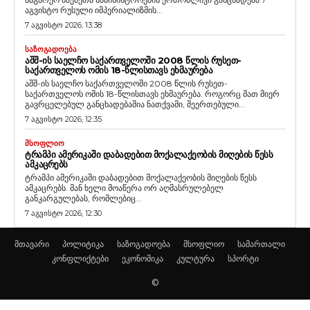
აგვისტო რუსული იმპერიალიზმის...
7 აგვისტო 2026, 13:38
ᲡᲐᲖᲝᲒᲐᲓᲝᲔᲑᲐ
ᲐᲨᲨ-ᲘᲡ ᲡᲐᲔᲚᲩᲝ ᲡᲐᲥᲐᲠᲗᲕᲔᲚᲝᲨᲘ 2008 ᲬᲚᲘᲡ ᲠᲣᲡᲔᲗ-
ᲡᲐᲥᲐᲠᲗᲕᲔᲚᲝᲡ ᲝᲛᲘᲡ 18-ᲬᲚᲘᲡᲗᲐᲕᲡ ᲔᲮᲛᲐᲣᲠᲔᲑᲐ
აშშ-ის საელჩო საქართველოში 2008 წლის რუსეთ-
საქართველოს ომის 18-წლისთავს ეხმაურება. როგორც მათ მიერ
გავრცელებულ განცხადებაშია ნათქვამი, შეერთებული...
7 აგვისტო 2026, 12:35
ᲛᲡᲝᲤᲚᲘᲝ
ᲢᲠᲐᲛᲞᲘ ᲐᲛᲔᲠᲘᲙᲐᲨᲘ ᲓᲐᲑᲐᲓᲔᲑᲘᲗ ᲛᲝᲥᲐᲚᲐᲥᲔᲝᲑᲘᲡ ᲛᲘᲦᲔᲑᲘᲡ ᲬᲔᲡᲡ
ᲐᲛᲙᲐᲪᲠᲔᲑᲡ
ტრამპი ამერიკაში დაბადებით მოქალაქეობის მიღების წესს
ამკაცრებს. მან ხელი მოაწერა ორ აღმასრულებელ
განკარგულებას, რომლებიც...
7 აგვისტო 2026, 12:30
მთავარი
პოლიტიკა
საზოგადოება
მსოფლიო
სამართალი
კონფლიქტები
ეკონომიკა
კულტურა
სპორტი
©