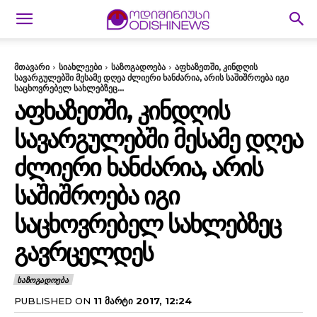
მთავარი
სიახლეები
საზოგადოება
აფხაზეთში, კინდღის
სავარგულებში მესამე დღეა ძლიერი ხანძარია, არის საშიშროება იგი
საცხოვრებელ სახლებზეც...
ᲐᲤᲮᲐᲖᲔᲗᲨᲘ, ᲙᲘᲜᲓᲦᲘᲡ
ᲡᲐᲕᲐᲠᲒᲣᲚᲔᲑᲨᲘ ᲛᲔᲡᲐᲛᲔ ᲓᲦᲔᲐ
ᲫᲚᲘᲔᲠᲘ ᲮᲐᲜᲫᲐᲠᲘᲐ, ᲐᲠᲘᲡ
ᲡᲐᲨᲘᲨᲠᲝᲔᲑᲐ ᲘᲒᲘ
ᲡᲐᲪᲮᲝᲕᲠᲔᲑᲔᲚ ᲡᲐᲮᲚᲔᲑᲖᲔᲪ
ᲒᲐᲕᲠᲪᲔᲚᲓᲔᲡ
ᲡᲐᲖᲝᲒᲐᲓᲝᲔᲑᲐ
PUBLISHED ON
11 ᲛᲐᲠᲢᲘ 2017, 12:24