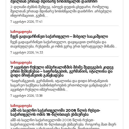
ᲨᲕᲘᲚᲗᲐᲜ ᲔᲠᲗᲐᲓ ᲛᲓᲘᲜᲐᲠᲔ ᲮᲝᲑᲘᲡᲬᲧᲐᲚᲨᲘ ᲓᲐᲘᲮᲠᲩᲝ
2-დღიანი ძებნის შემდეგ, იპოვეს დედის ცხედარი, რომელიც
შვილთან ერთად მდინარე ხობისწყალში დაიხრჩო. არსებული
ინფორმაციით, გუშინ,...
7 აგვისტო 2026, 17:41
ᲡᲐᲖᲝᲒᲐᲓᲝᲔᲑᲐ
ᲩᲕᲔᲜ ᲒᲐᲓᲐᲕᲐᲠᲩᲘᲜᲔᲗ ᲡᲐᲥᲐᲠᲗᲕᲔᲚᲝ – ᲛᲘᲮᲔᲘᲚ ᲡᲐᲐᲙᲐᲨᲕᲘᲚᲘ
ჩვენ გადავარჩინეთ საქართველო, დავიცავით ღირსება და
თავისუფლება, რუსეთმა კი ომის ვერც ერთ სტრატეგიულ მიზანს...
7 აგვისტო 2026, 14:33
ᲡᲐᲖᲝᲒᲐᲓᲝᲔᲑᲐ
7 ᲐᲒᲕᲘᲡᲢᲝ ᲠᲣᲡᲣᲚᲘ ᲘᲛᲞᲔᲠᲘᲐᲚᲘᲖᲛᲘᲡ ᲛᲫᲘᲛᲔ ᲨᲔᲓᲔᲒᲔᲑᲘᲡ ᲙᲘᲓᲔᲕ
ᲔᲠᲗᲘ ᲨᲔᲮᲡᲔᲜᲔᲑᲐᲐ – ᲡᲐᲤᲠᲐᲜᲒᲔᲗᲘᲡ, ᲒᲔᲠᲛᲐᲜᲘᲘᲡ, ᲘᲢᲐᲚᲘᲘᲡᲐ ᲓᲐ
ᲓᲘᲓᲘ ᲑᲠᲘᲢᲐᲜᲔᲗᲘᲡ ᲒᲐᲜᲪᲮᲐᲓᲔᲑᲐ
“საფრანგეთის, გერმანიის, იტალიისა და დიდი ბრიტანეთის
საგარეო საქმეთა სამინისტროების ერთობლივი განცხადება 7
აგვისტო რუსული იმპერიალიზმის...
7 აგვისტო 2026, 13:38
ᲡᲐᲖᲝᲒᲐᲓᲝᲔᲑᲐ
ᲐᲨᲨ-ᲘᲡ ᲡᲐᲔᲚᲩᲝ ᲡᲐᲥᲐᲠᲗᲕᲔᲚᲝᲨᲘ 2008 ᲬᲚᲘᲡ ᲠᲣᲡᲔᲗ-
ᲡᲐᲥᲐᲠᲗᲕᲔᲚᲝᲡ ᲝᲛᲘᲡ 18-ᲬᲚᲘᲡᲗᲐᲕᲡ ᲔᲮᲛᲐᲣᲠᲔᲑᲐ
აშშ-ის საელჩო საქართველოში 2008 წლის რუსეთ-
საქართველოს ომის 18-წლისთავს ეხმაურება. როგორც მათ მიერ
გავრცელებულ განცხადებაშია ნათქვამი, შეერთებული...