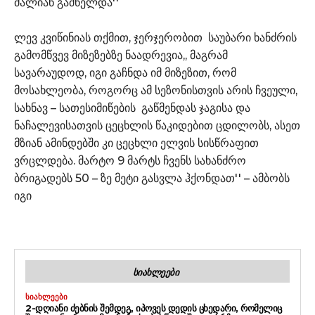
ძალიან გაძნელდა''
ლევ კვიწინიას თქმით, ჯერჯერობით საუბარი ხანძრის
გამომწვევ მიზეზებზე ნაადრევია,, მაგრამ
სავარაუდოდ, იგი გაჩნდა იმ მიზეზით, რომ
მოსახლეობა, როგორც ამ სეზონისთვის არის ჩვეული,
სახნავ – სათესიმიწების გაწმენდას ჯაგისა და
ნაჩალევისათვის ცეცხლის წაკიდებით ცდილობს, ასეთ
მზიან ამინდებში კი ცეცხლი ელვის სისწრაფით
ვრცლდება. მარტო 9 მარტს ჩვენს სახანძრო
ბრიგადებს 50 – ზე მეტი გასვლა ჰქონდათ'' – ამბობს
იგი
ᲡᲘᲐᲮᲚᲔᲔᲑᲘ
ᲡᲘᲐᲮᲚᲔᲔᲑᲘ
2-ᲓᲦᲘᲐᲜᲘ ᲫᲔᲑᲜᲘᲡ ᲨᲔᲛᲓᲔᲒ, ᲘᲞᲝᲕᲔᲡ ᲓᲔᲓᲘᲡ ᲪᲮᲔᲓᲐᲠᲘ, ᲠᲝᲛᲔᲚᲘᲪ