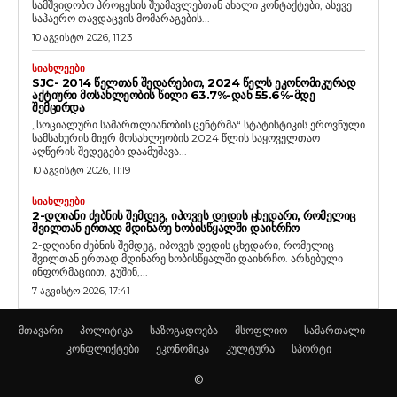
სამშვიდობო პროცესის შუამავლებთან ახალი კონტაქტები, ასევე
საჰაერო თავდაცვის მომარაგების...
10 აგვისტო 2026, 11:23
ᲡᲘᲐᲮᲚᲔᲔᲑᲘ
SJC- 2014 ᲬᲔᲚᲗᲐᲜ ᲨᲔᲓᲐᲠᲔᲑᲘᲗ, 2024 ᲬᲔᲚᲡ ᲔᲙᲝᲜᲝᲛᲘᲙᲣᲠᲐᲓ
ᲐᲥᲢᲘᲣᲠᲘ ᲛᲝᲡᲐᲮᲚᲔᲝᲑᲘᲡ ᲬᲘᲚᲘ 63.7%-ᲓᲐᲜ 55.6%-ᲛᲓᲔ
ᲨᲔᲛᲪᲘᲠᲓᲐ
„სოციალური სამართლიანობის ცენტრმა“ სტატისტიკის ეროვნული
სამსახურის მიერ მოსახლეობის 2024 წლის საყოველთაო
აღწერის შედეგები დაამუშავა...
10 აგვისტო 2026, 11:19
ᲡᲘᲐᲮᲚᲔᲔᲑᲘ
2-ᲓᲦᲘᲐᲜᲘ ᲫᲔᲑᲜᲘᲡ ᲨᲔᲛᲓᲔᲒ, ᲘᲞᲝᲕᲔᲡ ᲓᲔᲓᲘᲡ ᲪᲮᲔᲓᲐᲠᲘ, ᲠᲝᲛᲔᲚᲘᲪ
ᲨᲕᲘᲚᲗᲐᲜ ᲔᲠᲗᲐᲓ ᲛᲓᲘᲜᲐᲠᲔ ᲮᲝᲑᲘᲡᲬᲧᲐᲚᲨᲘ ᲓᲐᲘᲮᲠᲩᲝ
2-დღიანი ძებნის შემდეგ, იპოვეს დედის ცხედარი, რომელიც
შვილთან ერთად მდინარე ხობისწყალში დაიხრჩო. არსებული
ინფორმაციით, გუშინ,...
7 აგვისტო 2026, 17:41
მთავარი
პოლიტიკა
საზოგადოება
მსოფლიო
სამართალი
კონფლიქტები
ეკონომიკა
კულტურა
სპორტი
©