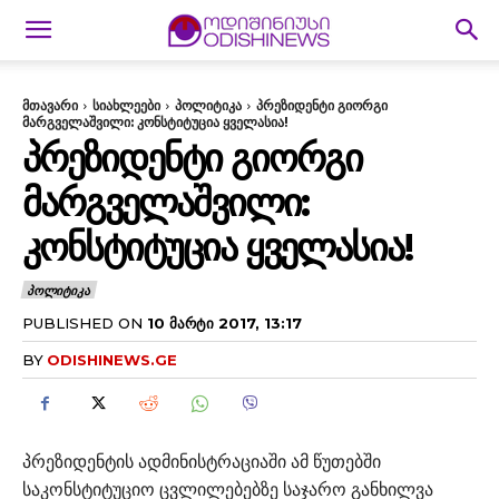
მთავარი
სიახლეები
პოლიტიკა
პრეზიდენტი გიორგი
მარგველაშვილი: კონსტიტუცია ყველასია!
ᲞᲠᲔᲖᲘᲓᲔᲜᲢᲘ ᲒᲘᲝᲠᲒᲘ
ᲛᲐᲠᲒᲕᲔᲚᲐᲨᲕᲘᲚᲘ:
ᲙᲝᲜᲡᲢᲘᲢᲣᲪᲘᲐ ᲧᲕᲔᲚᲐᲡᲘᲐ!
ᲞᲝᲚᲘᲢᲘᲙᲐ
PUBLISHED ON
10 ᲛᲐᲠᲢᲘ 2017, 13:17
BY
ODISHINEWS.GE
პრეზიდენტის ადმინისტრაციაში ამ წუთებში
საკონსტიტუციო ცვლილებებზე საჯარო განხილვა