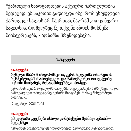
"ქართული საზოგადოების აქტიური ჩართულობის
შედეგად, ეს საკითხი გადაწყდა ისე, რომ ეს უფლება
ქართველ ხალხს არ წაერთვა, მაგრამ კიდევ ბევრი
საკითხია, რომელზეც მე თქვენი აზრის მოსმენა
მაინტერესებს,"- აღნიშნა პრეზიდენტმა.
ᲡᲘᲐᲮᲚᲔᲔᲑᲘ
ᲡᲘᲐᲮᲚᲔᲔᲑᲘ
ᲠᲣᲡᲣᲚᲘ ᲛᲮᲐᲠᲘᲡ ᲘᲜᲤᲝᲠᲛᲐᲪᲘᲘᲗ, ᲣᲙᲠᲐᲘᲜᲔᲚᲔᲑᲛᲐ ᲗᲐᲗᲠᲔᲗᲘᲡ
ᲠᲔᲡᲞᲣᲑᲚᲘᲙᲐᲨᲘ ᲡᲐᲛᲠᲔᲬᲕᲔᲚᲝ ᲓᲐ ᲡᲐᲛᲝᲥᲐᲚᲐᲥᲝ ᲝᲑᲘᲔᲥᲢᲔᲑᲖᲔ
ᲘᲔᲠᲘᲨᲘ ᲛᲘᲘᲢᲐᲜᲔᲡ, ᲠᲐᲡᲐᲪ ᲛᲡᲮᲕᲔᲠᲞᲚᲘ ᲛᲝᲰᲧᲕᲐ
უკრაინის შეიარაღებულმა ძალებმა ნიჟნეკამსკში სამრეწველო და
სამოქალაქო ობიექტებზე იერიში მიიტანეს, რასაც მსხვერპლი
მოჰყვა, -...
10 აგვისტო 2026, 11:45
ᲡᲘᲐᲮᲚᲔᲔᲑᲘ
ᲐᲛ ᲙᲕᲘᲠᲐᲨᲘ ᲒᲕᲔᲥᲜᲔᲑᲐ ᲐᲮᲐᲚᲘ ᲙᲝᲜᲢᲐᲥᲢᲔᲑᲘ ᲨᲣᲐᲛᲐᲕᲚᲔᲑᲗᲐᲜ –
ᲖᲔᲚᲔᲜᲡᲙᲘ
უკრაინის პრეზიდენტის ვოლოდიმირ ზელენსკის განცხადებით,