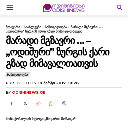
მთავარი
სიახლეები
საზოგადოება
მარადი მგზავრი ... -
,,ოდიშური" ზურგის ქარი გზად მიმავალთათვის
ᲛᲐᲠᲐᲓᲘ ᲛᲒᲖᲐᲕᲠᲘ … –
,,ᲝᲓᲘᲨᲣᲠᲘ” ᲖᲣᲠᲒᲘᲡ ᲥᲐᲠᲘ
ᲒᲖᲐᲓ ᲛᲘᲛᲐᲕᲐᲚᲗᲐᲗᲕᲘᲡ
ᲡᲐᲖᲝᲒᲐᲓᲝᲔᲑᲐ
PUBLISHED ON
10 ᲛᲐᲠᲢᲘ 2017, 10:26
BY
ODISHINEWS.GE
ნონა ქობალიას ბლოგი ,,მთვარის მოზაიკა"