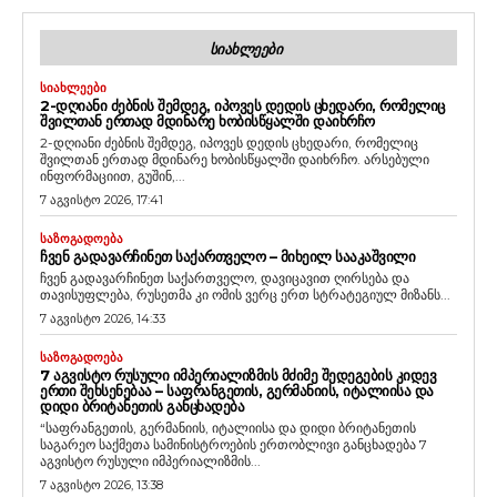
ᲡᲘᲐᲮᲚᲔᲔᲑᲘ
ᲡᲘᲐᲮᲚᲔᲔᲑᲘ
2-ᲓᲦᲘᲐᲜᲘ ᲫᲔᲑᲜᲘᲡ ᲨᲔᲛᲓᲔᲒ, ᲘᲞᲝᲕᲔᲡ ᲓᲔᲓᲘᲡ ᲪᲮᲔᲓᲐᲠᲘ, ᲠᲝᲛᲔᲚᲘᲪ
ᲨᲕᲘᲚᲗᲐᲜ ᲔᲠᲗᲐᲓ ᲛᲓᲘᲜᲐᲠᲔ ᲮᲝᲑᲘᲡᲬᲧᲐᲚᲨᲘ ᲓᲐᲘᲮᲠᲩᲝ
2-დღიანი ძებნის შემდეგ, იპოვეს დედის ცხედარი, რომელიც
შვილთან ერთად მდინარე ხობისწყალში დაიხრჩო. არსებული
ინფორმაციით, გუშინ,...
7 აგვისტო 2026, 17:41
ᲡᲐᲖᲝᲒᲐᲓᲝᲔᲑᲐ
ᲩᲕᲔᲜ ᲒᲐᲓᲐᲕᲐᲠᲩᲘᲜᲔᲗ ᲡᲐᲥᲐᲠᲗᲕᲔᲚᲝ – ᲛᲘᲮᲔᲘᲚ ᲡᲐᲐᲙᲐᲨᲕᲘᲚᲘ
ჩვენ გადავარჩინეთ საქართველო, დავიცავით ღირსება და
თავისუფლება, რუსეთმა კი ომის ვერც ერთ სტრატეგიულ მიზანს...
7 აგვისტო 2026, 14:33
ᲡᲐᲖᲝᲒᲐᲓᲝᲔᲑᲐ
7 ᲐᲒᲕᲘᲡᲢᲝ ᲠᲣᲡᲣᲚᲘ ᲘᲛᲞᲔᲠᲘᲐᲚᲘᲖᲛᲘᲡ ᲛᲫᲘᲛᲔ ᲨᲔᲓᲔᲒᲔᲑᲘᲡ ᲙᲘᲓᲔᲕ
ᲔᲠᲗᲘ ᲨᲔᲮᲡᲔᲜᲔᲑᲐᲐ – ᲡᲐᲤᲠᲐᲜᲒᲔᲗᲘᲡ, ᲒᲔᲠᲛᲐᲜᲘᲘᲡ, ᲘᲢᲐᲚᲘᲘᲡᲐ ᲓᲐ
ᲓᲘᲓᲘ ᲑᲠᲘᲢᲐᲜᲔᲗᲘᲡ ᲒᲐᲜᲪᲮᲐᲓᲔᲑᲐ
“საფრანგეთის, გერმანიის, იტალიისა და დიდი ბრიტანეთის
საგარეო საქმეთა სამინისტროების ერთობლივი განცხადება 7
აგვისტო რუსული იმპერიალიზმის...
7 აგვისტო 2026, 13:38