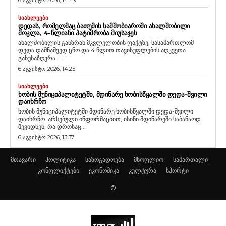
ᲡᲘᲐᲮᲚᲔᲔᲑᲘ
ᲓᲔᲓᲐᲡ, ᲠᲝᲛᲔᲚᲛᲐᲪ ᲑᲐᲗᲣᲛᲘᲡ ᲡᲐᲛᲨᲝᲑᲘᲐᲠᲝᲨᲘ ᲐᲮᲐᲚᲨᲝᲑᲘᲚᲘ
ᲛᲝᲙᲚᲐ, 4-ᲬᲚᲘᲐᲜᲘ ᲞᲐᲢᲘᲛᲠᲝᲑᲐ ᲛᲘᲣᲡᲐᲯᲔᲡ
ახალშობილის განზრახ მკვლელობის ფაქტზე, სასამართლომ
დედა დამნაშვედ ცნო და 4 წლით თავისუფლების აღკვეთა
განუსაზღვრა....
6 აგვისტო 2026, 14:25
ᲡᲘᲐᲮᲚᲔᲔᲑᲘ
ᲮᲝᲑᲘᲡ ᲛᲣᲜᲘᲪᲘᲞᲐᲚᲘᲢᲔᲢᲨᲘ, ᲛᲓᲘᲜᲐᲠᲔ ᲮᲝᲑᲘᲡᲬᲧᲐᲚᲨᲘ ᲓᲔᲓᲐ-ᲨᲕᲘᲚᲘ
ᲓᲐᲘᲮᲠᲩᲝ
ხობის მუნიციპალიტეტში მდინარე ხობისწყალში დედა-შვილი
დაიხრჩო. არსებული ინფორმაციით, ისინი მდინარეში საბანაოდ
შევიდნენ, რა დროსაც...
6 აგვისტო 2026, 13:37
მთავარი
პოლიტიკა
საზოგადოება
მსოფლიო
სამართალი
კონფლიქტები
ეკონომიკა
კულტურა
სპორტი
©