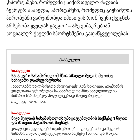
,,სპორტსმენი, რომელმაც საქართველო ძალიან
ბევრჯერ ასახელა, სპორტსმენი, რომელიც გაუსაძლის
პირობებში ვარჯიშობდა იმისთვის რომ ჩვენი ქვეყნის
არსებობა ყველას გაეგო'' – ასე ეხმაურებიან
სოციალურ ქსელში სპორტსმენის გადაწყვეტილებას
ᲡᲘᲐᲮᲚᲔᲔᲑᲘ
ᲡᲘᲐᲮᲚᲔᲔᲑᲘ
ᲡᲐᲘᲐ-ᲔᲕᲠᲝᲡᲐᲡᲐᲛᲐᲠᲗᲚᲝᲛ ᲛᲖᲘᲐ ᲐᲛᲐᲦᲚᲝᲑᲔᲚᲘᲡ ᲛᲔᲝᲗᲮᲔ
ᲡᲐᲩᲘᲕᲐᲠᲘ ᲓᲐᲐᲠᲔᲒᲘᲡᲢᲠᲘᲠᲐ
„ახალგაზრდა იურისტთა ასოციაციის“ განცხადებით, ადამიანის
უფლებათა ევროპულმა სასამართლომ მზია ამაღლობელის
მიმართ წარმოებულ პოლიტიკურად მოტივირებულ...
6 აგვისტო 2026, 16:56
ᲡᲘᲐᲮᲚᲔᲔᲑᲘ
ᲜᲘᲙᲐ ᲛᲔᲚᲘᲐᲡ ᲡᲐᲡᲐᲛᲐᲠᲗᲚᲝᲡ ᲣᲞᲐᲢᲘᲕᲪᲔᲛᲚᲝᲑᲘᲡ ᲡᲐᲥᲛᲔᲖᲔ 1 ᲬᲚᲘᲗ
ᲓᲐ 6 ᲗᲕᲘᲗ ᲞᲐᲢᲘᲛᲠᲝᲑᲐ ᲛᲘᲔᲡᲐᲯᲐ
კოალიცია ცვლილებისთვის ერთ-ერთ ლიდერს, ნიკა მელიას
სასამართლოს უპატივცემულობის საქმეზე 1 წლით და 6 თვით...
6 აგვისტო 2026, 14:49