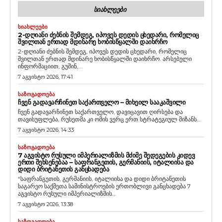
ᲡᲘᲐᲮᲚᲔᲔᲑᲘ
ᲡᲘᲐᲮᲚᲔᲔᲑᲘ
2-ᲓᲦᲘᲐᲜᲘ ᲫᲔᲑᲜᲘᲡ ᲨᲔᲛᲓᲔᲒ, ᲘᲞᲝᲕᲔᲡ ᲓᲔᲓᲘᲡ ᲪᲮᲔᲓᲐᲠᲘ, ᲠᲝᲛᲔᲚᲘᲪ
ᲨᲕᲘᲚᲗᲐᲜ ᲔᲠᲗᲐᲓ ᲛᲓᲘᲜᲐᲠᲔ ᲮᲝᲑᲘᲡᲬᲧᲐᲚᲨᲘ ᲓᲐᲘᲮᲠᲩᲝ
2-დღიანი ძებნის შემდეგ, იპოვეს დედის ცხედარი, რომელიც
შვილთან ერთად მდინარე ხობისწყალში დაიხრჩო. არსებული
ინფორმაციით, გუშინ,...
7 აგვისტო 2026, 17:41
ᲡᲐᲖᲝᲒᲐᲓᲝᲔᲑᲐ
ᲩᲕᲔᲜ ᲒᲐᲓᲐᲕᲐᲠᲩᲘᲜᲔᲗ ᲡᲐᲥᲐᲠᲗᲕᲔᲚᲝ – ᲛᲘᲮᲔᲘᲚ ᲡᲐᲐᲙᲐᲨᲕᲘᲚᲘ
ჩვენ გადავარჩინეთ საქართველო, დავიცავით ღირსება და
თავისუფლება, რუსეთმა კი ომის ვერც ერთ სტრატეგიულ მიზანს...
7 აგვისტო 2026, 14:33
ᲡᲐᲖᲝᲒᲐᲓᲝᲔᲑᲐ
7 ᲐᲒᲕᲘᲡᲢᲝ ᲠᲣᲡᲣᲚᲘ ᲘᲛᲞᲔᲠᲘᲐᲚᲘᲖᲛᲘᲡ ᲛᲫᲘᲛᲔ ᲨᲔᲓᲔᲒᲔᲑᲘᲡ ᲙᲘᲓᲔᲕ
ᲔᲠᲗᲘ ᲨᲔᲮᲡᲔᲜᲔᲑᲐᲐ – ᲡᲐᲤᲠᲐᲜᲒᲔᲗᲘᲡ, ᲒᲔᲠᲛᲐᲜᲘᲘᲡ, ᲘᲢᲐᲚᲘᲘᲡᲐ ᲓᲐ
ᲓᲘᲓᲘ ᲑᲠᲘᲢᲐᲜᲔᲗᲘᲡ ᲒᲐᲜᲪᲮᲐᲓᲔᲑᲐ
“საფრანგეთის, გერმანიის, იტალიისა და დიდი ბრიტანეთის
საგარეო საქმეთა სამინისტროების ერთობლივი განცხადება 7
აგვისტო რუსული იმპერიალიზმის...
7 აგვისტო 2026, 13:38
ᲡᲐᲖᲝᲒᲐᲓᲝᲔᲑᲐ