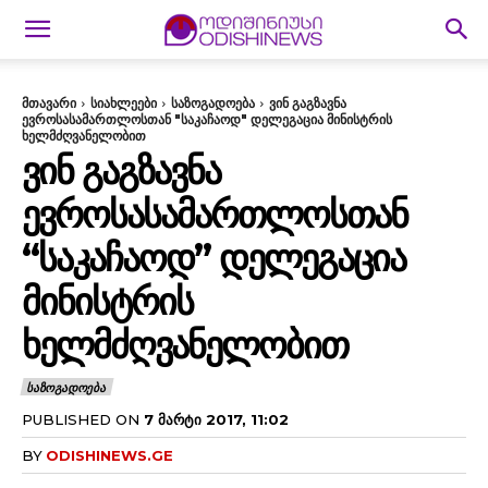
მთავარი
სიახლეები
საზოგადოება
ვინ გაგზავნა
ევროსასამართლოსთან "საკაჩაოდ" დელეგაცია მინისტრის
ხელმძღვანელობით
ᲕᲘᲜ ᲒᲐᲒᲖᲐᲕᲜᲐ
ᲔᲕᲠᲝᲡᲐᲡᲐᲛᲐᲠᲗᲚᲝᲡᲗᲐᲜ
“ᲡᲐᲙᲐᲩᲐᲝᲓ” ᲓᲔᲚᲔᲒᲐᲪᲘᲐ
ᲛᲘᲜᲘᲡᲢᲠᲘᲡ
ᲮᲔᲚᲛᲫᲦᲕᲐᲜᲔᲚᲝᲑᲘᲗ
ᲡᲐᲖᲝᲒᲐᲓᲝᲔᲑᲐ
PUBLISHED ON
7 ᲛᲐᲠᲢᲘ 2017, 11:02
BY
ODISHINEWS.GE