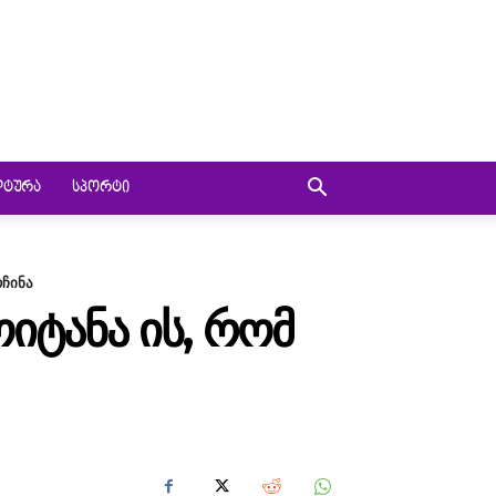
ᲚᲢᲣᲠᲐ
ᲡᲞᲝᲠᲢᲘ
რჩინა
ᲘᲢᲐᲜᲐ ᲘᲡ, ᲠᲝᲛ