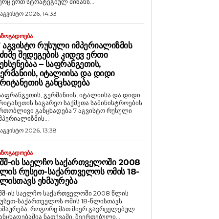
ერც ერთ სტრატეგიულ მიზანს...
 აგვისტო 2026, 14:33
ᲐᲖᲝᲒᲐᲓᲝᲔᲑᲐ
 ᲐᲒᲕᲘᲡᲢᲝ ᲠᲣᲡᲣᲚᲘ ᲘᲛᲞᲔᲠᲘᲐᲚᲘᲖᲛᲘᲡ
ᲫᲘᲛᲔ ᲨᲔᲓᲔᲒᲔᲑᲘᲡ ᲙᲘᲓᲔᲕ ᲔᲠᲗᲘ
ᲔᲮᲡᲔᲜᲔᲑᲐᲐ – ᲡᲐᲤᲠᲐᲜᲒᲔᲗᲘᲡ,
ᲔᲠᲛᲐᲜᲘᲘᲡ, ᲘᲢᲐᲚᲘᲘᲡᲐ ᲓᲐ ᲓᲘᲓᲘ
ᲠᲘᲢᲐᲜᲔᲗᲘᲡ ᲒᲐᲜᲪᲮᲐᲓᲔᲑᲐ
საფრანგეთის, გერმანიის, იტალიისა და დიდი
რიტანეთის საგარეო საქმეთა სამინისტროების
რთობლივი განცხადება 7 აგვისტო რუსული
მპერიალიზმის...
 აგვისტო 2026, 13:38
ᲐᲖᲝᲒᲐᲓᲝᲔᲑᲐ
ᲨᲨ-ᲘᲡ ᲡᲐᲔᲚᲩᲝ ᲡᲐᲥᲐᲠᲗᲕᲔᲚᲝᲨᲘ 2008
ᲚᲘᲡ ᲠᲣᲡᲔᲗ-ᲡᲐᲥᲐᲠᲗᲕᲔᲚᲝᲡ ᲝᲛᲘᲡ 18-
ᲚᲘᲡᲗᲐᲕᲡ ᲔᲮᲛᲐᲣᲠᲔᲑᲐ
შშ-ის საელჩო საქართველოში 2008 წლის
უსეთ-საქართველოს ომის 18-წლისთავს
რება. როგორც მათ მიერ გავრცელებულ
ანცხადებაშია ნათქვამი, შეერთებული...