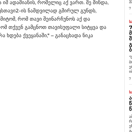
ვ
 იმ ადამიანის, რომელიც აქ ვართ. მე მინდა,
7
უსთავი2-ის ნამდვილად გმირულ გუნდს,
იტომ, რომ თავი შეინარჩუნოს აქ და
Ს
რომ თქვენ გამცნოთ თავისუფალი სიტყვა და
7
Მ
ა ხდება ქვეყანაში," – განაცხადა ნიკა
Შ
Გ
Ბ
“
ბ
ე
ი
7
Ს
Ა
Წ
Წ
ა
რ
ეხმაუ
გ