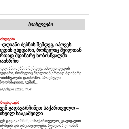
ᲡᲘᲐᲮᲚᲔᲔᲑᲘ
ᲘᲐᲮᲚᲔᲔᲑᲘ
-ᲓᲦᲘᲐᲜᲘ ᲫᲔᲑᲜᲘᲡ ᲨᲔᲛᲓᲔᲒ, ᲘᲞᲝᲕᲔᲡ
ᲔᲓᲘᲡ ᲪᲮᲔᲓᲐᲠᲘ, ᲠᲝᲛᲔᲚᲘᲪ ᲨᲕᲘᲚᲗᲐᲜ
ᲠᲗᲐᲓ ᲛᲓᲘᲜᲐᲠᲔ ᲮᲝᲑᲘᲡᲬᲧᲐᲚᲨᲘ
ᲓᲐᲘᲮᲠᲩᲝ
-დღიანი ძებნის შემდეგ, იპოვეს დედის
ხედარი, რომელიც შვილთან ერთად მდინარე
ობისწყალში დაიხრჩო. არსებული
ნფორმაციით, გუშინ,...
 აგვისტო 2026, 17:41
ᲐᲖᲝᲒᲐᲓᲝᲔᲑᲐ
ᲕᲔᲜ ᲒᲐᲓᲐᲕᲐᲠᲩᲘᲜᲔᲗ ᲡᲐᲥᲐᲠᲗᲕᲔᲚᲝ –
ᲘᲮᲔᲘᲚ ᲡᲐᲐᲙᲐᲨᲕᲘᲚᲘ
ვენ გადავარჩინეთ საქართველო, დავიცავით
ირსება და თავისუფლება, რუსეთმა კი ომის