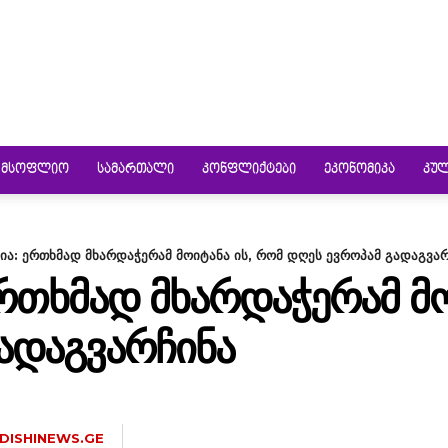
ᲛᲡᲝᲤᲚᲘᲝ
ᲡᲐᲛᲐᲠᲗᲐᲚᲘ
ᲙᲝᲜᲤᲚᲘᲥᲢᲔᲑᲘ
ᲔᲙᲝᲜᲝᲛᲘᲙᲐ
ᲙᲣ
მია: ერთხმად მხარდაჭერამ მოიტანა ის, რომ დღეს ევროპამ გადაგვა
ᲔᲠᲗᲮᲛᲐᲓ ᲛᲮᲐᲠᲓᲐᲭᲔᲠᲐᲛ ᲛᲝ
ᲐᲓᲐᲒᲕᲐᲠᲩᲘᲜᲐ
DISHINEWS.GE