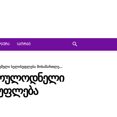
ᲚᲢᲣᲠᲐ
ᲡᲞᲝᲠᲢᲘ
ცემული ხელისუფლება მოსამართლე...
Ს ᲛᲝᲣᲚᲝᲓᲜᲔᲚᲘ
ᲡᲣᲤᲚᲔᲑᲐ