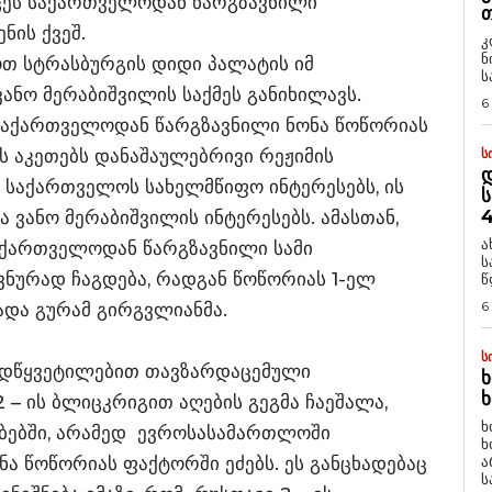
ცეს საქართველოდან წარგზავნილი
Თ
ნის ქვეშ.
კ
ნ
ნოთ სტრასბურგის დიდი პალატის იმ
ს
ანო მერაბიშვილის საქმეს განიხილავს.
6
საქართველოდან წარგზავნილი ნონა წოწორიას
ს აკეთებს დანაშაულებრივი რეჟიმის
Ს
Დ
ს საქართველოს სახელმწიფო ინტერესებს, ის
Ს
4
 ვანო მერაბიშვილის ინტერესებს. ამასთან,
ა
საქართველოდან წარგზავნილი სამი
ს
ნურად ჩაგდება, რადგან წოწორიას 1-ელ
წ
6
ხადა გურამ გირგვლიანმა.
Ს
ადწყვეტილებით თავზარდაცემული
Ხ
Ხ
– ის ბლიცკრიგით აღების გეგმა ჩაეშალა,
ხ
ებებში, არამედ ევროსასამართლოში
ხ
 წოწორიას ფაქტორში ეძებს. ეს განცხადებაც
ა
ს