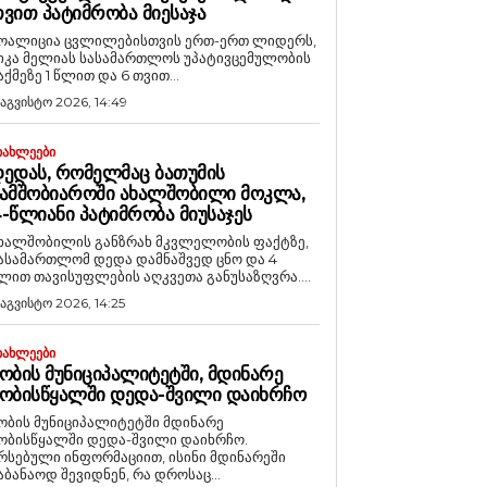
ᲕᲘᲗ ᲞᲐᲢᲘᲛᲠᲝᲑᲐ ᲛᲘᲔᲡᲐᲯᲐ
ოალიცია ცვლილებისთვის ერთ-ერთ ლიდერს,
იკა მელიას სასამართლოს უპატივცემულობის
აქმეზე 1 წლით და 6 თვით...
 აგვისტო 2026, 14:49
ᲘᲐᲮᲚᲔᲔᲑᲘ
ᲔᲓᲐᲡ, ᲠᲝᲛᲔᲚᲛᲐᲪ ᲑᲐᲗᲣᲛᲘᲡ
ᲐᲛᲨᲝᲑᲘᲐᲠᲝᲨᲘ ᲐᲮᲐᲚᲨᲝᲑᲘᲚᲘ ᲛᲝᲙᲚᲐ,
-ᲬᲚᲘᲐᲜᲘ ᲞᲐᲢᲘᲛᲠᲝᲑᲐ ᲛᲘᲣᲡᲐᲯᲔᲡ
ხალშობილის განზრახ მკვლელობის ფაქტზე,
ასამართლომ დედა დამნაშვედ ცნო და 4
ლით თავისუფლების აღკვეთა განუსაზღვრა....
 აგვისტო 2026, 14:25
ᲘᲐᲮᲚᲔᲔᲑᲘ
ᲝᲑᲘᲡ ᲛᲣᲜᲘᲪᲘᲞᲐᲚᲘᲢᲔᲢᲨᲘ, ᲛᲓᲘᲜᲐᲠᲔ
ᲝᲑᲘᲡᲬᲧᲐᲚᲨᲘ ᲓᲔᲓᲐ-ᲨᲕᲘᲚᲘ ᲓᲐᲘᲮᲠᲩᲝ
ობის მუნიციპალიტეტში მდინარე
ობისწყალში დედა-შვილი დაიხრჩო.
რსებული ინფორმაციით, ისინი მდინარეში
აბანაოდ შევიდნენ, რა დროსაც...