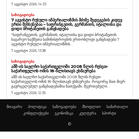
7 აგვისტო 2026, 14:33
ᲡᲐᲖᲝᲒᲐᲓᲝᲔᲑᲐ
7 ᲐᲒᲕᲘᲡᲢᲝ ᲠᲣᲡᲣᲚᲘ ᲘᲛᲞᲔᲠᲘᲐᲚᲘᲖᲛᲘᲡ ᲛᲫᲘᲛᲔ ᲨᲔᲓᲔᲒᲔᲑᲘᲡ ᲙᲘᲓᲔᲕ
ᲔᲠᲗᲘ ᲨᲔᲮᲡᲔᲜᲔᲑᲐᲐ – ᲡᲐᲤᲠᲐᲜᲒᲔᲗᲘᲡ, ᲒᲔᲠᲛᲐᲜᲘᲘᲡ, ᲘᲢᲐᲚᲘᲘᲡᲐ ᲓᲐ
ᲓᲘᲓᲘ ᲑᲠᲘᲢᲐᲜᲔᲗᲘᲡ ᲒᲐᲜᲪᲮᲐᲓᲔᲑᲐ
“საფრანგეთის, გერმანიის, იტალიისა და დიდი ბრიტანეთის
საგარეო საქმეთა სამინისტროების ერთობლივი განცხადება 7
აგვისტო რუსული იმპერიალიზმის...
7 აგვისტო 2026, 13:38
ᲡᲐᲖᲝᲒᲐᲓᲝᲔᲑᲐ
ᲐᲨᲨ-ᲘᲡ ᲡᲐᲔᲚᲩᲝ ᲡᲐᲥᲐᲠᲗᲕᲔᲚᲝᲨᲘ 2008 ᲬᲚᲘᲡ ᲠᲣᲡᲔᲗ-
ᲡᲐᲥᲐᲠᲗᲕᲔᲚᲝᲡ ᲝᲛᲘᲡ 18-ᲬᲚᲘᲡᲗᲐᲕᲡ ᲔᲮᲛᲐᲣᲠᲔᲑᲐ
აშშ-ის საელჩო საქართველოში 2008 წლის რუსეთ-
საქართველოს ომის 18-წლისთავს ეხმაურება. როგორც მათ მიერ
გავრცელებულ განცხადებაშია ნათქვამი, შეერთებული...
7 აგვისტო 2026, 12:35
მთავარი
პოლიტიკა
საზოგადოება
მსოფლიო
სამართალი
კონფლიქტები
ეკონომიკა
კულტურა
სპორტი
©