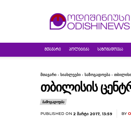
ODISHINEWS
ᲛᲗᲐᲕᲐᲠᲘ
ᲞᲝᲚᲘᲢᲘᲙᲐ
ᲡᲐᲖᲝᲒᲐᲓᲝᲔᲑᲐ
მთავარი
სიახლეები
საზოგადოება
თბილისი
ᲗᲑᲘᲚᲘᲡᲘᲡ ᲪᲔᲜᲢᲠ
ᲡᲐᲖᲝᲒᲐᲓᲝᲔᲑᲐ
PUBLISHED ON
BY
O
2 ᲛᲐᲠᲢᲘ 2017, 13:59