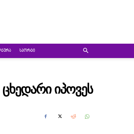
ᲚᲢᲣᲠᲐ
ᲡᲞᲝᲠᲢᲘ
 ᲪᲮᲔᲓᲐᲠᲘ ᲘᲞᲝᲕᲔᲡ