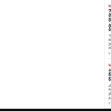
Ს
7
Მ
Შ
Გ
Ბ
“
ბ
ე
ი
7
Ს
Ა
Წ
Წ
ა
რ
ეხმაუ
გ
7