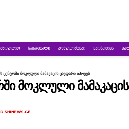
ᲛᲡᲝᲤᲚᲘᲝ
ᲡᲐᲛᲐᲠᲗᲐᲚᲘ
ᲙᲝᲜᲤᲚᲘᲥᲢᲔᲑᲘ
ᲔᲙᲝᲜᲝᲛᲘᲙᲐ
ᲙᲣ
ს ცენტრში მოკლული მამაკაცის ცხედარი იპოვეს
ᲨᲘ ᲛᲝᲙᲚᲣᲚᲘ ᲛᲐᲛᲐᲙᲐᲪᲘᲡ
DISHINEWS.GE