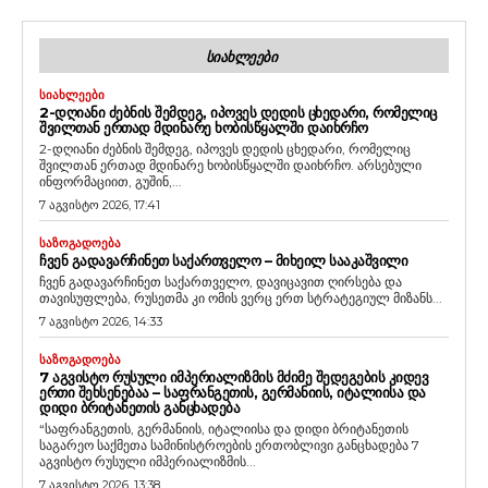
ᲡᲘᲐᲮᲚᲔᲔᲑᲘ
ᲡᲘᲐᲮᲚᲔᲔᲑᲘ
2-ᲓᲦᲘᲐᲜᲘ ᲫᲔᲑᲜᲘᲡ ᲨᲔᲛᲓᲔᲒ, ᲘᲞᲝᲕᲔᲡ ᲓᲔᲓᲘᲡ ᲪᲮᲔᲓᲐᲠᲘ, ᲠᲝᲛᲔᲚᲘᲪ
ᲨᲕᲘᲚᲗᲐᲜ ᲔᲠᲗᲐᲓ ᲛᲓᲘᲜᲐᲠᲔ ᲮᲝᲑᲘᲡᲬᲧᲐᲚᲨᲘ ᲓᲐᲘᲮᲠᲩᲝ
2-დღიანი ძებნის შემდეგ, იპოვეს დედის ცხედარი, რომელიც
შვილთან ერთად მდინარე ხობისწყალში დაიხრჩო. არსებული
ინფორმაციით, გუშინ,...
7 აგვისტო 2026, 17:41
ᲡᲐᲖᲝᲒᲐᲓᲝᲔᲑᲐ
ᲩᲕᲔᲜ ᲒᲐᲓᲐᲕᲐᲠᲩᲘᲜᲔᲗ ᲡᲐᲥᲐᲠᲗᲕᲔᲚᲝ – ᲛᲘᲮᲔᲘᲚ ᲡᲐᲐᲙᲐᲨᲕᲘᲚᲘ
ჩვენ გადავარჩინეთ საქართველო, დავიცავით ღირსება და
თავისუფლება, რუსეთმა კი ომის ვერც ერთ სტრატეგიულ მიზანს...
7 აგვისტო 2026, 14:33
ᲡᲐᲖᲝᲒᲐᲓᲝᲔᲑᲐ
7 ᲐᲒᲕᲘᲡᲢᲝ ᲠᲣᲡᲣᲚᲘ ᲘᲛᲞᲔᲠᲘᲐᲚᲘᲖᲛᲘᲡ ᲛᲫᲘᲛᲔ ᲨᲔᲓᲔᲒᲔᲑᲘᲡ ᲙᲘᲓᲔᲕ
ᲔᲠᲗᲘ ᲨᲔᲮᲡᲔᲜᲔᲑᲐᲐ – ᲡᲐᲤᲠᲐᲜᲒᲔᲗᲘᲡ, ᲒᲔᲠᲛᲐᲜᲘᲘᲡ, ᲘᲢᲐᲚᲘᲘᲡᲐ ᲓᲐ
ᲓᲘᲓᲘ ᲑᲠᲘᲢᲐᲜᲔᲗᲘᲡ ᲒᲐᲜᲪᲮᲐᲓᲔᲑᲐ
“საფრანგეთის, გერმანიის, იტალიისა და დიდი ბრიტანეთის
საგარეო საქმეთა სამინისტროების ერთობლივი განცხადება 7
აგვისტო რუსული იმპერიალიზმის...
7 აგვისტო 2026, 13:38