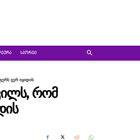
ᲚᲢᲣᲠᲐ
ᲡᲞᲝᲠᲢᲘ
ფერს ვერ იყიდის
ᲕᲘᲚᲡ, ᲠᲝᲛ
ᲓᲘᲡ