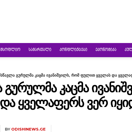
ᲛᲡᲝᲤᲚᲘᲝ
ᲡᲐᲛᲐᲠᲗᲐᲚᲘ
ᲙᲝᲜᲤᲚᲘᲥᲢᲔᲑᲘ
ᲔᲙᲝᲜᲝᲛᲘᲙᲐ
ᲙᲣ
სწავლა გურულმა კაცმა ივანიშვილს, რომ ფულით ყველას და ყველა
ᲒᲣᲠᲣᲚᲛᲐ ᲙᲐᲪᲛᲐ ᲘᲕᲐᲜᲘᲨ
ᲓᲐ ᲧᲕᲔᲚᲐᲤᲔᲠᲡ ᲕᲔᲠ ᲘᲧᲘ
BY
ODISHINEWS.GE