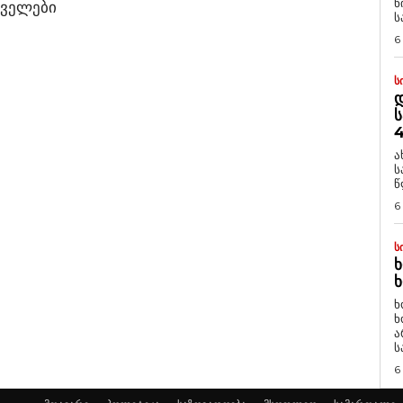
ნ
ლველები
ს
6
Ს
Დ
Ს
4
ა
ს
წ
6
Ს
Ხ
Ხ
ხ
ხ
ა
ს
6