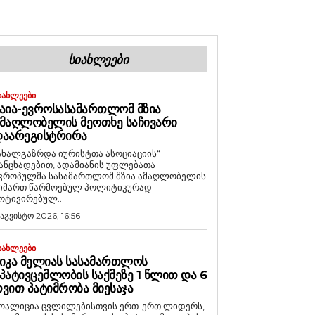
ᲡᲘᲐᲮᲚᲔᲔᲑᲘ
ᲘᲐᲮᲚᲔᲔᲑᲘ
ᲐᲘᲐ-ᲔᲕᲠᲝᲡᲐᲡᲐᲛᲐᲠᲗᲚᲝᲛ ᲛᲖᲘᲐ
ᲛᲐᲦᲚᲝᲑᲔᲚᲘᲡ ᲛᲔᲝᲗᲮᲔ ᲡᲐᲩᲘᲕᲐᲠᲘ
ᲓᲐᲐᲠᲔᲒᲘᲡᲢᲠᲘᲠᲐ
ახალგაზრდა იურისტთა ასოციაციის“
ანცხადებით, ადამიანის უფლებათა
ვროპულმა სასამართლომ მზია ამაღლობელის
იმართ წარმოებულ პოლიტიკურად
ოტივირებულ...
 აგვისტო 2026, 16:56
ᲘᲐᲮᲚᲔᲔᲑᲘ
ᲘᲙᲐ ᲛᲔᲚᲘᲐᲡ ᲡᲐᲡᲐᲛᲐᲠᲗᲚᲝᲡ
ᲞᲐᲢᲘᲕᲪᲔᲛᲚᲝᲑᲘᲡ ᲡᲐᲥᲛᲔᲖᲔ 1 ᲬᲚᲘᲗ ᲓᲐ 6
ᲕᲘᲗ ᲞᲐᲢᲘᲛᲠᲝᲑᲐ ᲛᲘᲔᲡᲐᲯᲐ
ოალიცია ცვლილებისთვის ერთ-ერთ ლიდერს,