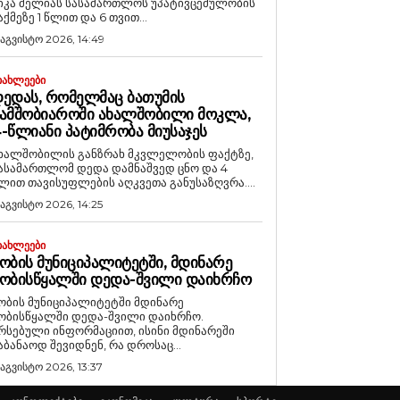
იკა მელიას სასამართლოს უპატივცემულობის
აქმეზე 1 წლით და 6 თვით...
 აგვისტო 2026, 14:49
ᲘᲐᲮᲚᲔᲔᲑᲘ
ᲔᲓᲐᲡ, ᲠᲝᲛᲔᲚᲛᲐᲪ ᲑᲐᲗᲣᲛᲘᲡ
ᲐᲛᲨᲝᲑᲘᲐᲠᲝᲨᲘ ᲐᲮᲐᲚᲨᲝᲑᲘᲚᲘ ᲛᲝᲙᲚᲐ,
-ᲬᲚᲘᲐᲜᲘ ᲞᲐᲢᲘᲛᲠᲝᲑᲐ ᲛᲘᲣᲡᲐᲯᲔᲡ
ხალშობილის განზრახ მკვლელობის ფაქტზე,
ასამართლომ დედა დამნაშვედ ცნო და 4
ლით თავისუფლების აღკვეთა განუსაზღვრა....
 აგვისტო 2026, 14:25
ᲘᲐᲮᲚᲔᲔᲑᲘ
ᲝᲑᲘᲡ ᲛᲣᲜᲘᲪᲘᲞᲐᲚᲘᲢᲔᲢᲨᲘ, ᲛᲓᲘᲜᲐᲠᲔ
ᲝᲑᲘᲡᲬᲧᲐᲚᲨᲘ ᲓᲔᲓᲐ-ᲨᲕᲘᲚᲘ ᲓᲐᲘᲮᲠᲩᲝ
ობის მუნიციპალიტეტში მდინარე
ობისწყალში დედა-შვილი დაიხრჩო.
რსებული ინფორმაციით, ისინი მდინარეში
აბანაოდ შევიდნენ, რა დროსაც...
 აგვისტო 2026, 13:37