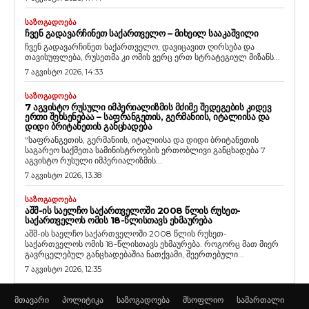
ᲡᲐᲖᲝᲒᲐᲓᲝᲔᲑᲐ
ᲩᲕᲔᲜ ᲒᲐᲓᲐᲕᲐᲠᲩᲘᲜᲔᲗ ᲡᲐᲥᲐᲠᲗᲕᲔᲚᲝ – ᲛᲘᲮᲔᲘᲚ ᲡᲐᲐᲙᲐᲨᲕᲘᲚᲘ
ჩვენ გადავარჩინეთ საქართველო, დავიცავით ღირსება და
თავისუფლება, რუსეთმა კი ომის ვერც ერთ სტრატეგიულ მიზანს...
7 აგვისტო 2026, 14:33
ᲡᲐᲖᲝᲒᲐᲓᲝᲔᲑᲐ
7 ᲐᲒᲕᲘᲡᲢᲝ ᲠᲣᲡᲣᲚᲘ ᲘᲛᲞᲔᲠᲘᲐᲚᲘᲖᲛᲘᲡ ᲛᲫᲘᲛᲔ ᲨᲔᲓᲔᲒᲔᲑᲘᲡ ᲙᲘᲓᲔᲕ
ᲔᲠᲗᲘ ᲨᲔᲮᲡᲔᲜᲔᲑᲐᲐ – ᲡᲐᲤᲠᲐᲜᲒᲔᲗᲘᲡ, ᲒᲔᲠᲛᲐᲜᲘᲘᲡ, ᲘᲢᲐᲚᲘᲘᲡᲐ ᲓᲐ
ᲓᲘᲓᲘ ᲑᲠᲘᲢᲐᲜᲔᲗᲘᲡ ᲒᲐᲜᲪᲮᲐᲓᲔᲑᲐ
“საფრანგეთის, გერმანიის, იტალიისა და დიდი ბრიტანეთის
საგარეო საქმეთა სამინისტროების ერთობლივი განცხადება 7
აგვისტო რუსული იმპერიალიზმის...
7 აგვისტო 2026, 13:38
ᲡᲐᲖᲝᲒᲐᲓᲝᲔᲑᲐ
ᲐᲨᲨ-ᲘᲡ ᲡᲐᲔᲚᲩᲝ ᲡᲐᲥᲐᲠᲗᲕᲔᲚᲝᲨᲘ 2008 ᲬᲚᲘᲡ ᲠᲣᲡᲔᲗ-
ᲡᲐᲥᲐᲠᲗᲕᲔᲚᲝᲡ ᲝᲛᲘᲡ 18-ᲬᲚᲘᲡᲗᲐᲕᲡ ᲔᲮᲛᲐᲣᲠᲔᲑᲐ
აშშ-ის საელჩო საქართველოში 2008 წლის რუსეთ-
საქართველოს ომის 18-წლისთავს ეხმაურება. როგორც მათ მიერ
გავრცელებულ განცხადებაშია ნათქვამი, შეერთებული...
7 აგვისტო 2026, 12:35
მთავარი
პოლიტიკა
საზოგადოება
მსოფლიო
სამართალი