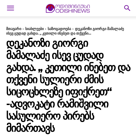
მთავარი
სიახლეები
საზოგადოება
დეკანოზი გიორგი მამალაძე
ისევ ცუდად გახდა. ,, კეთილი ინებეთ და თქვენი...
ᲓᲔᲙᲐᲜᲝᲖᲘ ᲒᲘᲝᲠᲒᲘ
ᲛᲐᲛᲐᲚᲐᲫᲔ ᲘᲡᲔᲕ ᲪᲣᲓᲐᲓ
ᲒᲐᲮᲓᲐ. ,, ᲙᲔᲗᲘᲚᲘ ᲘᲜᲔᲑᲔᲗ ᲓᲐ
ᲗᲥᲕᲔᲜᲘ ᲡᲣᲚᲘᲔᲠᲘ ᲫᲛᲘᲡ
ᲡᲘᲪᲝᲪᲮᲚᲔᲖᲔ ᲘᲤᲘᲥᲠᲔᲗ“
-ᲐᲓᲕᲝᲙᲐᲢᲘ ᲠᲐᲛᲘᲨᲕᲘᲚᲘ
ᲡᲐᲡᲣᲚᲘᲔᲠᲝ ᲞᲘᲠᲔᲑᲡ
ᲛᲘᲛᲐᲠᲗᲐᲕᲡ