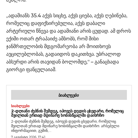
„ადამიანს 35.4 აქვს სიცხე, აქვს ციება, აქვს ღებინება,
რომელიც დაფიქსირებულია, აქვს დაბალი
არტერიული წნევა და ადამიანი არის ცუდად. ამ დროს
ექიმი ოთარ ტრაპაიძე ამბობს, რომ მისი
ჯანმრთელობის მდგომარეობა არ მოითხოვს
აუცილებლობას, გადაიდოს დაკითხვა. უბრალოდ
აბსურდი არის თავიდან ბოლომდე,“ – განაცხადა
გიორგი ფანცულაიამ.
ᲡᲘᲐᲮᲚᲔᲔᲑᲘ
ᲡᲘᲐᲮᲚᲔᲔᲑᲘ
2-ᲓᲦᲘᲐᲜᲘ ᲫᲔᲑᲜᲘᲡ ᲨᲔᲛᲓᲔᲒ, ᲘᲞᲝᲕᲔᲡ ᲓᲔᲓᲘᲡ ᲪᲮᲔᲓᲐᲠᲘ, ᲠᲝᲛᲔᲚᲘᲪ
ᲨᲕᲘᲚᲗᲐᲜ ᲔᲠᲗᲐᲓ ᲛᲓᲘᲜᲐᲠᲔ ᲮᲝᲑᲘᲡᲬᲧᲐᲚᲨᲘ ᲓᲐᲘᲮᲠᲩᲝ
2-დღიანი ძებნის შემდეგ, იპოვეს დედის ცხედარი, რომელიც
შვილთან ერთად მდინარე ხობისწყალში დაიხრჩო. არსებული
ინფორმაციით, გუშინ,...
7 აგვისტო 2026, 17:41