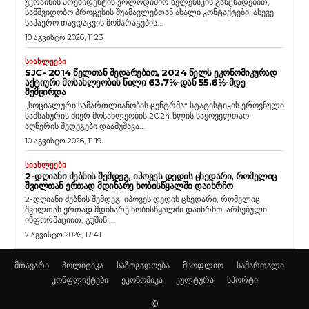
უკრაინის პრეზიდენტის ვოლოდიმირ ზელენსკის განცხადებით,
სამშვიდობო პროცესის შუამავლებთან ახალი კონტაქტები, ასევე
საჰაერო თავდაცვის მომარაგების...
10 აგვისტო 2026, 11:23
ᲡᲘᲐᲮᲚᲔᲔᲑᲘ
SJC- 2014 ᲬᲔᲚᲗᲐᲜ ᲨᲔᲓᲐᲠᲔᲑᲘᲗ, 2024 ᲬᲔᲚᲡ ᲔᲙᲝᲜᲝᲛᲘᲙᲣᲠᲐᲓ
ᲐᲥᲢᲘᲣᲠᲘ ᲛᲝᲡᲐᲮᲚᲔᲝᲑᲘᲡ ᲬᲘᲚᲘ 63.7%-ᲓᲐᲜ 55.6%-ᲛᲓᲔ
ᲨᲔᲛᲪᲘᲠᲓᲐ
„სოციალური სამართლიანობის ცენტრმა“ სტატისტიკის ეროვნული
სამსახურის მიერ მოსახლეობის 2024 წლის საყოველთაო
აღწერის შედეგები დაამუშავა...
10 აგვისტო 2026, 11:19
ᲡᲘᲐᲮᲚᲔᲔᲑᲘ
2-ᲓᲦᲘᲐᲜᲘ ᲫᲔᲑᲜᲘᲡ ᲨᲔᲛᲓᲔᲒ, ᲘᲞᲝᲕᲔᲡ ᲓᲔᲓᲘᲡ ᲪᲮᲔᲓᲐᲠᲘ, ᲠᲝᲛᲔᲚᲘᲪ
ᲨᲕᲘᲚᲗᲐᲜ ᲔᲠᲗᲐᲓ ᲛᲓᲘᲜᲐᲠᲔ ᲮᲝᲑᲘᲡᲬᲧᲐᲚᲨᲘ ᲓᲐᲘᲮᲠᲩᲝ
2-დღიანი ძებნის შემდეგ, იპოვეს დედის ცხედარი, რომელიც
შვილთან ერთად მდინარე ხობისწყალში დაიხრჩო. არსებული
ინფორმაციით, გუშინ,...
7 აგვისტო 2026, 17:41
მთავარი
პოლიტიკა
საზოგადოება
მსოფლიო
სამართალი
კონფლიქტები
ეკონომიკა
კულტურა
სპორტი
©