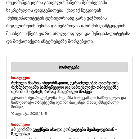
რეკომენდაციების გათვალისწინების შემთხვევაში
საკრებულოს დადგენილება “ქალაქ ზუგდიდის
მუნიციპალიტეტის ტერიტორიაზე გარე ვაჭრობის
რეგულირების წესისა და ნებართვის ფორმის დამტკიცების
შესახებ” იქნება უფრო სრულყოფილი და მუნიციპალიტეტისა
და მოქალაქეთა ინტერესებზე მორგებული.
ᲡᲘᲐᲮᲚᲔᲔᲑᲘ
ᲡᲘᲐᲮᲚᲔᲔᲑᲘ
ᲠᲣᲡᲣᲚᲘ ᲛᲮᲐᲠᲘᲡ ᲘᲜᲤᲝᲠᲛᲐᲪᲘᲘᲗ, ᲣᲙᲠᲐᲘᲜᲔᲚᲔᲑᲛᲐ ᲗᲐᲗᲠᲔᲗᲘᲡ
ᲠᲔᲡᲞᲣᲑᲚᲘᲙᲐᲨᲘ ᲡᲐᲛᲠᲔᲬᲕᲔᲚᲝ ᲓᲐ ᲡᲐᲛᲝᲥᲐᲚᲐᲥᲝ ᲝᲑᲘᲔᲥᲢᲔᲑᲖᲔ
ᲘᲔᲠᲘᲨᲘ ᲛᲘᲘᲢᲐᲜᲔᲡ, ᲠᲐᲡᲐᲪ ᲛᲡᲮᲕᲔᲠᲞᲚᲘ ᲛᲝᲰᲧᲕᲐ
უკრაინის შეიარაღებულმა ძალებმა ნიჟნეკამსკში სამრეწველო და
სამოქალაქო ობიექტებზე იერიში მიიტანეს, რასაც მსხვერპლი
მოჰყვა, -...
10 აგვისტო 2026, 11:45
ᲡᲘᲐᲮᲚᲔᲔᲑᲘ
ᲐᲛ ᲙᲕᲘᲠᲐᲨᲘ ᲒᲕᲔᲥᲜᲔᲑᲐ ᲐᲮᲐᲚᲘ ᲙᲝᲜᲢᲐᲥᲢᲔᲑᲘ ᲨᲣᲐᲛᲐᲕᲚᲔᲑᲗᲐᲜ –
ᲖᲔᲚᲔᲜᲡᲙᲘ