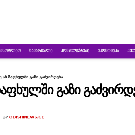
ᲛᲡᲝᲤᲚᲘᲝ
ᲡᲐᲛᲐᲠᲗᲐᲚᲘ
ᲙᲝᲜᲤᲚᲘᲥᲢᲔᲑᲘ
ᲔᲙᲝᲜᲝᲛᲘᲙᲐ
ᲙᲣ
 ან ზაფხულში გაზი გაძვირდება
ᲖᲐᲤᲮᲣᲚᲨᲘ ᲒᲐᲖᲘ ᲒᲐᲫᲕᲘᲠᲓ
BY
ODISHINEWS.GE