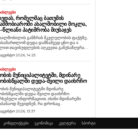
ᲘᲐᲮᲚᲔᲔᲑᲘ
ᲔᲓᲐᲡ, ᲠᲝᲛᲔᲚᲛᲐᲪ ᲑᲐᲗᲣᲛᲘᲡ
ᲐᲛᲨᲝᲑᲘᲐᲠᲝᲨᲘ ᲐᲮᲐᲚᲨᲝᲑᲘᲚᲘ ᲛᲝᲙᲚᲐ,
-ᲬᲚᲘᲐᲜᲘ ᲞᲐᲢᲘᲛᲠᲝᲑᲐ ᲛᲘᲣᲡᲐᲯᲔᲡ
ხალშობილის განზრახ მკვლელობის ფაქტზე,
ასამართლომ დედა დამნაშვედ ცნო და 4
ლით თავისუფლების აღკვეთა განუსაზღვრა....
 აგვისტო 2026, 14:25
ᲘᲐᲮᲚᲔᲔᲑᲘ
ᲝᲑᲘᲡ ᲛᲣᲜᲘᲪᲘᲞᲐᲚᲘᲢᲔᲢᲨᲘ, ᲛᲓᲘᲜᲐᲠᲔ
ᲝᲑᲘᲡᲬᲧᲐᲚᲨᲘ ᲓᲔᲓᲐ-ᲨᲕᲘᲚᲘ ᲓᲐᲘᲮᲠᲩᲝ
ობის მუნიციპალიტეტში მდინარე
ობისწყალში დედა-შვილი დაიხრჩო.
რსებული ინფორმაციით, ისინი მდინარეში
აბანაოდ შევიდნენ, რა დროსაც...
 აგვისტო 2026, 13:37
კონფლიქტები
ეკონომიკა
კულტურა
სპორტი