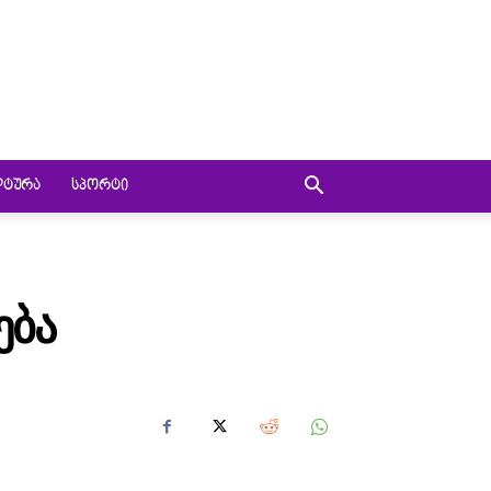
ᲚᲢᲣᲠᲐ
ᲡᲞᲝᲠᲢᲘ
ᲔᲑᲐ