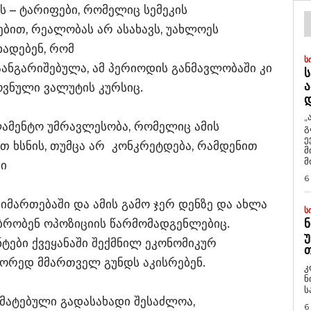
ს – ტარიფები, რომელიც სემეკის
ბით, რეალობას არ ასახავს, უახლოეს
ხადებენ, რომ
Ს
დაანგარიშებულა, ამ პერიოდის განმავლობაში კი
Ს
Ა
ოვნული ვალუტის კურსიც.
„
ლამენტო უმრავლესობა, რომელიც ამის
გ
ე
 ხსნის, თუმცა არ კონკრეტდება, რამდენით
მ
მ
რი
6
მართებაში და ამის გამო ჯერ დენზე და ახლა
Ს
უბრობენ ოპოზიციის წარმომადგენლებიც.
Ნ
Უ
ები ქვეყანაში შექმნილ ეკონომიკურ
Თ
წორედ მმართველ გუნდს აკისრებენ.
კ
ნ
ს
ომატებული გადასახადი შესაძლოა,
6