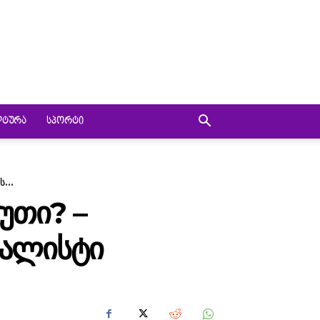
ᲚᲢᲣᲠᲐ
ᲡᲞᲝᲠᲢᲘ
...
ᲣᲗᲘ? –
ᲜᲐᲚᲘᲡᲢᲘ