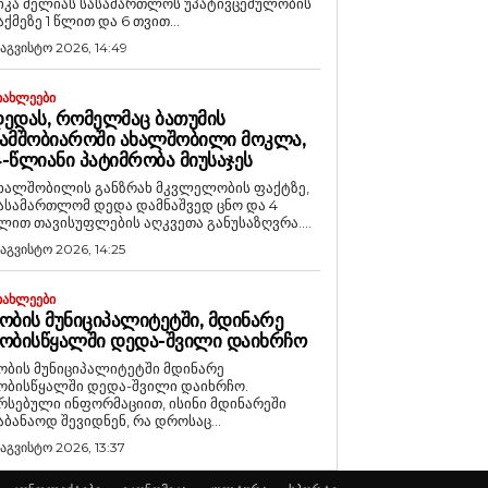
იკა მელიას სასამართლოს უპატივცემულობის
აქმეზე 1 წლით და 6 თვით...
 აგვისტო 2026, 14:49
ᲘᲐᲮᲚᲔᲔᲑᲘ
ᲔᲓᲐᲡ, ᲠᲝᲛᲔᲚᲛᲐᲪ ᲑᲐᲗᲣᲛᲘᲡ
ᲐᲛᲨᲝᲑᲘᲐᲠᲝᲨᲘ ᲐᲮᲐᲚᲨᲝᲑᲘᲚᲘ ᲛᲝᲙᲚᲐ,
-ᲬᲚᲘᲐᲜᲘ ᲞᲐᲢᲘᲛᲠᲝᲑᲐ ᲛᲘᲣᲡᲐᲯᲔᲡ
ხალშობილის განზრახ მკვლელობის ფაქტზე,
ასამართლომ დედა დამნაშვედ ცნო და 4
ლით თავისუფლების აღკვეთა განუსაზღვრა....
 აგვისტო 2026, 14:25
ᲘᲐᲮᲚᲔᲔᲑᲘ
ᲝᲑᲘᲡ ᲛᲣᲜᲘᲪᲘᲞᲐᲚᲘᲢᲔᲢᲨᲘ, ᲛᲓᲘᲜᲐᲠᲔ
ᲝᲑᲘᲡᲬᲧᲐᲚᲨᲘ ᲓᲔᲓᲐ-ᲨᲕᲘᲚᲘ ᲓᲐᲘᲮᲠᲩᲝ
ობის მუნიციპალიტეტში მდინარე
ობისწყალში დედა-შვილი დაიხრჩო.
რსებული ინფორმაციით, ისინი მდინარეში
აბანაოდ შევიდნენ, რა დროსაც...
 აგვისტო 2026, 13:37