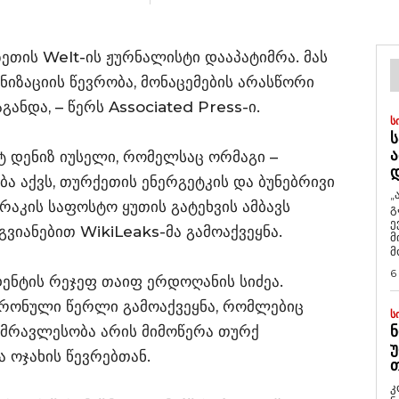
თის Welt-ის ჟურნალისტი დააპატიმრა. მას
ზაციის წევრობა, მონაცემების არასწორი
ანდა, – წერს Associated Press-ი.
Ს
Ს
Ა
ტ დენიზ იუსელი, რომელსაც ორმაგი –
ა აქვს, თურქეთის ენერგეტკის და ბუნებრივი
„
რაკის საფოსტო ყუთის გატეხვის ამბავს
გ
ე
ვიანებით WikiLeaks-მა გამოაქვეყნა.
მ
მ
6
ენტის რეჯეფ თაიფ ერდოღანის სიძეა.
ქტრონული წერლი გამოაქვეყნა, რომლებიც
Ს
უმრავლესობა არის მიმოწერა თურქ
Ნ
Უ
 ოჯახის წევრებთან.
Თ
კ