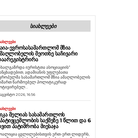
ᲡᲘᲐᲮᲚᲔᲔᲑᲘ
ᲘᲐᲮᲚᲔᲔᲑᲘ
ᲐᲘᲐ-ᲔᲕᲠᲝᲡᲐᲡᲐᲛᲐᲠᲗᲚᲝᲛ ᲛᲖᲘᲐ
ᲛᲐᲦᲚᲝᲑᲔᲚᲘᲡ ᲛᲔᲝᲗᲮᲔ ᲡᲐᲩᲘᲕᲐᲠᲘ
ᲓᲐᲐᲠᲔᲒᲘᲡᲢᲠᲘᲠᲐ
ახალგაზრდა იურისტთა ასოციაციის“
ანცხადებით, ადამიანის უფლებათა
ვროპულმა სასამართლომ მზია ამაღლობელის
იმართ წარმოებულ პოლიტიკურად
ოტივირებულ...
 აგვისტო 2026, 16:56
ᲘᲐᲮᲚᲔᲔᲑᲘ
ᲘᲙᲐ ᲛᲔᲚᲘᲐᲡ ᲡᲐᲡᲐᲛᲐᲠᲗᲚᲝᲡ
ᲞᲐᲢᲘᲕᲪᲔᲛᲚᲝᲑᲘᲡ ᲡᲐᲥᲛᲔᲖᲔ 1 ᲬᲚᲘᲗ ᲓᲐ 6
ᲕᲘᲗ ᲞᲐᲢᲘᲛᲠᲝᲑᲐ ᲛᲘᲔᲡᲐᲯᲐ
ოალიცია ცვლილებისთვის ერთ-ერთ ლიდერს,