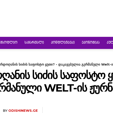
ᲛᲡᲝᲤᲚᲘᲝ
ᲡᲐᲛᲐᲠᲗᲐᲚᲘ
ᲙᲝᲜᲤᲚᲘᲥᲢᲔᲑᲘ
ᲔᲙᲝᲜᲝᲛᲘᲙᲐ
ᲙᲣ
 ერდოღანის სიძის საფოსტო ყუთი? - დაკავებულია გერმანული Welt-ის
ᲝᲦᲐᲜᲘᲡ ᲡᲘᲫᲘᲡ ᲡᲐᲤᲝᲡᲢᲝ Ყ
ᲔᲠᲛᲐᲜᲣᲚᲘ WELT-ᲘᲡ ᲟᲣᲠ
BY
ODISHINEWS.GE