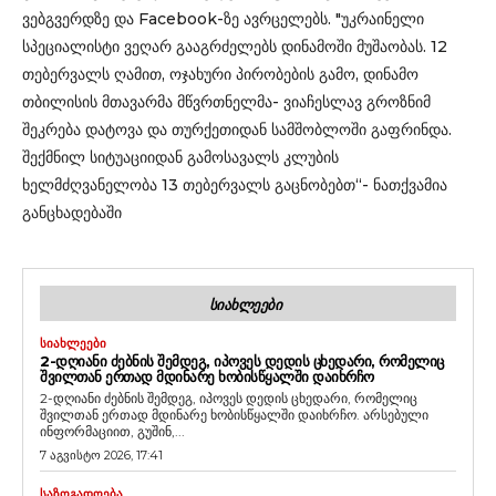
ვებგვერდზე და Facebook-ზე ავრცელებს. "უკრაინელი
სპეციალისტი ვეღარ გააგრძელებს დინამოში მუშაობას. 12
თებერვალს ღამით, ოჯახური პირობების გამო, დინამო
თბილისის მთავარმა მწვრთნელმა- ვიაჩესლავ გროზნიმ
შეკრება დატოვა და თურქეთიდან სამშობლოში გაფრინდა.
შექმნილ სიტუაციიდან გამოსავალს კლუბის
ხელმძღვანელობა 13 თებერვალს გაცნობებთ“- ნათქვამია
განცხადებაში
ᲡᲘᲐᲮᲚᲔᲔᲑᲘ
ᲡᲘᲐᲮᲚᲔᲔᲑᲘ
2-ᲓᲦᲘᲐᲜᲘ ᲫᲔᲑᲜᲘᲡ ᲨᲔᲛᲓᲔᲒ, ᲘᲞᲝᲕᲔᲡ ᲓᲔᲓᲘᲡ ᲪᲮᲔᲓᲐᲠᲘ, ᲠᲝᲛᲔᲚᲘᲪ
ᲨᲕᲘᲚᲗᲐᲜ ᲔᲠᲗᲐᲓ ᲛᲓᲘᲜᲐᲠᲔ ᲮᲝᲑᲘᲡᲬᲧᲐᲚᲨᲘ ᲓᲐᲘᲮᲠᲩᲝ
2-დღიანი ძებნის შემდეგ, იპოვეს დედის ცხედარი, რომელიც
შვილთან ერთად მდინარე ხობისწყალში დაიხრჩო. არსებული
ინფორმაციით, გუშინ,...
7 აგვისტო 2026, 17:41
ᲡᲐᲖᲝᲒᲐᲓᲝᲔᲑᲐ