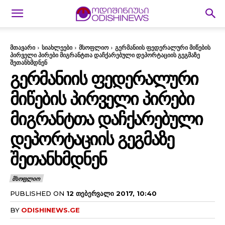
მთავარი
სიახლეები
მსოფლიო
გერმანიის ფედერალური მიწების
პირველი პირები მიგრანტთა დაჩქარებული დეპორტაციის გეგმაზე
შეთანხმდნენ
ᲒᲔᲠᲛᲐᲜᲘᲘᲡ ᲤᲔᲓᲔᲠᲐᲚᲣᲠᲘ
ᲛᲘᲬᲔᲑᲘᲡ ᲞᲘᲠᲕᲔᲚᲘ ᲞᲘᲠᲔᲑᲘ
ᲛᲘᲒᲠᲐᲜᲢᲗᲐ ᲓᲐᲩᲥᲐᲠᲔᲑᲣᲚᲘ
ᲓᲔᲞᲝᲠᲢᲐᲪᲘᲘᲡ ᲒᲔᲒᲛᲐᲖᲔ
ᲨᲔᲗᲐᲜᲮᲛᲓᲜᲔᲜ
ᲛᲡᲝᲤᲚᲘᲝ
PUBLISHED ON
12 ᲗᲔᲑᲔᲠᲕᲐᲚᲘ 2017, 10:40
BY
ODISHINEWS.GE