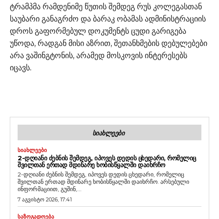
ტრამპმა რამდენიმე წუთის შემდეგ რუს კოლეგასთან
საუბარი განაგრძო და ბარაკ ობამას ადმინისტრაციის
დროს გაფორმებულ დოკუმენტს ცუდი გარიგება
უწოდა, რადგან მისი აზრით, შეთანხმების დებულებები
არა ვაშინგტონის, არამედ მოსკოვის ინტერესებს
იცავს.
ᲡᲘᲐᲮᲚᲔᲔᲑᲘ
ᲡᲘᲐᲮᲚᲔᲔᲑᲘ
2-ᲓᲦᲘᲐᲜᲘ ᲫᲔᲑᲜᲘᲡ ᲨᲔᲛᲓᲔᲒ, ᲘᲞᲝᲕᲔᲡ ᲓᲔᲓᲘᲡ ᲪᲮᲔᲓᲐᲠᲘ, ᲠᲝᲛᲔᲚᲘᲪ
ᲨᲕᲘᲚᲗᲐᲜ ᲔᲠᲗᲐᲓ ᲛᲓᲘᲜᲐᲠᲔ ᲮᲝᲑᲘᲡᲬᲧᲐᲚᲨᲘ ᲓᲐᲘᲮᲠᲩᲝ
2-დღიანი ძებნის შემდეგ, იპოვეს დედის ცხედარი, რომელიც
შვილთან ერთად მდინარე ხობისწყალში დაიხრჩო. არსებული
ინფორმაციით, გუშინ,...
7 აგვისტო 2026, 17:41
ᲡᲐᲖᲝᲒᲐᲓᲝᲔᲑᲐ