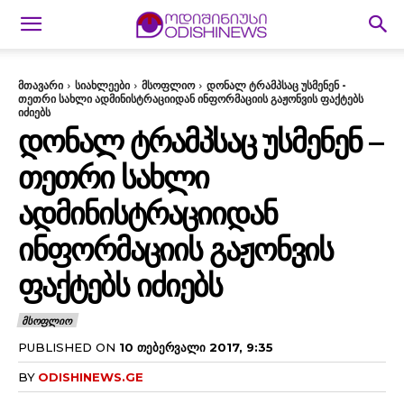
მთავარი
სიახლეები
მსოფლიო
დონალ ტრამპსაც უსმენენ -
თეთრი სახლი ადმინისტრაციიდან ინფორმაციის გაჟონვის ფაქტებს
იძიებს
ᲓᲝᲜᲐᲚ ᲢᲠᲐᲛᲞᲡᲐᲪ ᲣᲡᲛᲔᲜᲔᲜ –
ᲗᲔᲗᲠᲘ ᲡᲐᲮᲚᲘ
ᲐᲓᲛᲘᲜᲘᲡᲢᲠᲐᲪᲘᲘᲓᲐᲜ
ᲘᲜᲤᲝᲠᲛᲐᲪᲘᲘᲡ ᲒᲐᲟᲝᲜᲕᲘᲡ
ᲤᲐᲥᲢᲔᲑᲡ ᲘᲫᲘᲔᲑᲡ
ᲛᲡᲝᲤᲚᲘᲝ
PUBLISHED ON
10 ᲗᲔᲑᲔᲠᲕᲐᲚᲘ 2017, 9:35
BY
ODISHINEWS.GE