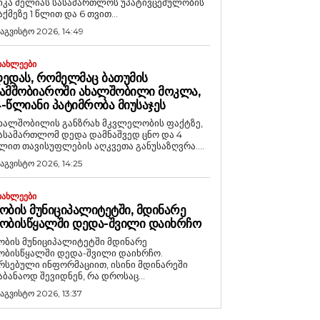
იკა მელიას სასამართლოს უპატივცემულობის
აქმეზე 1 წლით და 6 თვით...
 აგვისტო 2026, 14:49
ᲘᲐᲮᲚᲔᲔᲑᲘ
ᲔᲓᲐᲡ, ᲠᲝᲛᲔᲚᲛᲐᲪ ᲑᲐᲗᲣᲛᲘᲡ
ᲐᲛᲨᲝᲑᲘᲐᲠᲝᲨᲘ ᲐᲮᲐᲚᲨᲝᲑᲘᲚᲘ ᲛᲝᲙᲚᲐ,
-ᲬᲚᲘᲐᲜᲘ ᲞᲐᲢᲘᲛᲠᲝᲑᲐ ᲛᲘᲣᲡᲐᲯᲔᲡ
ხალშობილის განზრახ მკვლელობის ფაქტზე,
ასამართლომ დედა დამნაშვედ ცნო და 4
ლით თავისუფლების აღკვეთა განუსაზღვრა....
 აგვისტო 2026, 14:25
ᲘᲐᲮᲚᲔᲔᲑᲘ
ᲝᲑᲘᲡ ᲛᲣᲜᲘᲪᲘᲞᲐᲚᲘᲢᲔᲢᲨᲘ, ᲛᲓᲘᲜᲐᲠᲔ
ᲝᲑᲘᲡᲬᲧᲐᲚᲨᲘ ᲓᲔᲓᲐ-ᲨᲕᲘᲚᲘ ᲓᲐᲘᲮᲠᲩᲝ
ობის მუნიციპალიტეტში მდინარე
ობისწყალში დედა-შვილი დაიხრჩო.
რსებული ინფორმაციით, ისინი მდინარეში
აბანაოდ შევიდნენ, რა დროსაც...
 აგვისტო 2026, 13:37