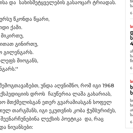
ნ
სა და სახისმეტყველების გასაოცარ ტრიადას.
ს
6
ურსუ წკონდა წყარი,
იდი ქამი.
Ს
Დ
 მიკირთუ,
Ს
4
ჭითათ გინირთუ,
ა
ო გილენგარს.
ს
ალეფს მიოგანს,
წ
6
გარს.''
Ს
ემოგთავაზებთ, უნდა აღვნიშნო, რომ იგი 1968
Ხ
Ხ
სპედიციის დროს ჩაუწერია ლაშა გახარიას,
ხ
ხო მთქმელისგან ეთერ გვარამიასგან სოფელ
ხ
თულ თარგმანს, იგი ეკუთვნის კობა ჭუმბურიძეს,
ა
ს
შეენარჩუნებინა ლექსის პოეტიკა და, რაც
6
და ნიუანსები: