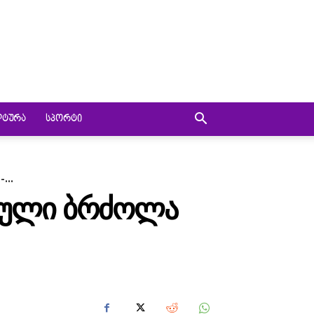
ᲚᲢᲣᲠᲐ
ᲡᲞᲝᲠᲢᲘ
...
ᲓᲘᲣᲚᲘ ᲑᲠᲫᲝᲚᲐ