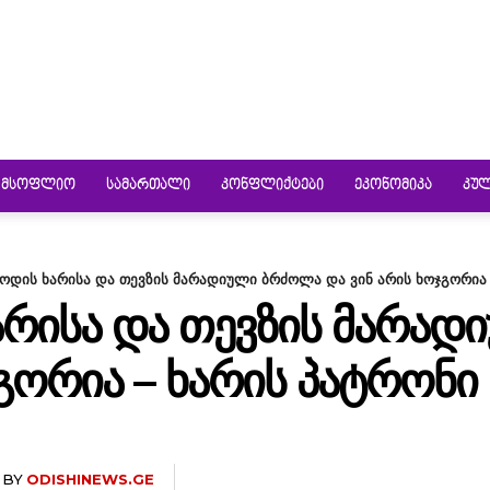
ᲛᲡᲝᲤᲚᲘᲝ
ᲡᲐᲛᲐᲠᲗᲐᲚᲘ
ᲙᲝᲜᲤᲚᲘᲥᲢᲔᲑᲘ
ᲔᲙᲝᲜᲝᲛᲘᲙᲐ
ᲙᲣ
მოდის ხარისა და თევზის მარადიული ბრძოლა და ვინ არის ხოჯგორია -
ᲐᲠᲘᲡᲐ ᲓᲐ ᲗᲔᲕᲖᲘᲡ ᲛᲐᲠᲐ
ᲯᲒᲝᲠᲘᲐ – ᲮᲐᲠᲘᲡ ᲞᲐᲢᲠᲝᲜᲘ
BY
ODISHINEWS.GE