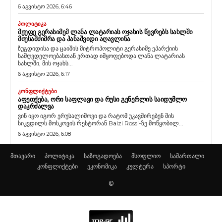
6 აგვისტო 2026, 6:46
ᲞᲝᲚᲘᲢᲘᲙᲐ
ᲛᲔᲣᲤᲔ ᲒᲔᲠᲐᲡᲘᲛᲔᲛ ᲚᲐᲜᲐ ᲚᲐᲢᲐᲠᲘᲐᲡ ᲝᲯᲐᲮᲘᲡ ᲬᲔᲕᲠᲔᲑᲡ ᲡᲐᲮᲚᲨᲘ
ᲛᲘᲣᲡᲐᲛᲫᲘᲛᲠᲐ ᲓᲐ ᲞᲐᲜᲐᲨᲕᲘᲓᲘ ᲐᲦᲐᲕᲚᲘᲜᲐ
ზუგდიდისა და ცაიშის მიტროპოლიტი გერასიმე ეპარქიის
სამღვდელოებასთან ერთად იმყოფებოდა ლანა ლატარიას
სახლში, მის ოჯახს...
6 აგვისტო 2026, 6:17
ᲙᲝᲜᲤᲚᲘᲥᲢᲔᲑᲘ
ᲐᲤᲔᲗᲥᲔᲑᲐ, ᲝᲠᲘ ᲡᲐᲤᲚᲐᲕᲘ ᲓᲐ ᲠᲣᲡᲘ ᲒᲔᲜᲔᲠᲚᲘᲡ ᲡᲐᲘᲓᲣᲛᲚᲝ
ᲓᲐᲙᲠᲫᲐᲚᲕᲐ
ვინ იყო იგორ ერუსალიმოვი და რატომ უკავშირებენ მის
სიკვდილს მოსკოვის რესტორან Balzi Rossi-ზე მოწყობილ...
6 აგვისტო 2026, 6:08
მთავარი
პოლიტიკა
საზოგადოება
მსოფლიო
სამართალი
კონფლიქტები
ეკონომიკა
კულტურა
სპორტი
©