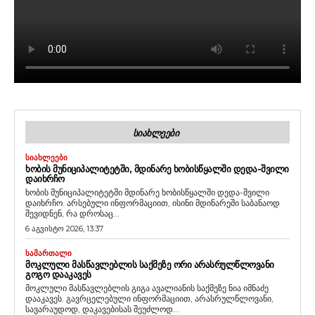
ᲡᲘᲐᲮᲚᲔᲔᲑᲘ
ᲡᲘᲐᲮᲚᲔᲔᲑᲘ
ᲮᲝᲑᲘᲡ ᲛᲣᲜᲘᲪᲘᲞᲐᲚᲘᲢᲔᲢᲨᲘ, ᲛᲓᲘᲜᲐᲠᲔ ᲮᲝᲑᲘᲡᲬᲧᲐᲚᲨᲘ ᲓᲔᲓᲐ-ᲨᲕᲘᲚᲘ
ᲓᲐᲘᲮᲠᲩᲝ
ხობის მუნიციპალიტეტში მდინარე ხობისწყალში დედა-შვილი
დაიხრჩო. არსებული ინფორმაციით, ისინი მდინარეში საბანაოდ
შევიდნენ, რა დროსაც...
6 აგვისტო 2026, 13:37
ᲡᲐᲛᲐᲠᲗᲐᲚᲘ
ᲛᲝᲙᲚᲣᲚᲘ ᲛᲐᲡᲬᲐᲕᲚᲔᲑᲚᲘᲡ ᲡᲐᲥᲛᲔᲖᲔ ᲝᲠᲘ ᲐᲠᲐᲡᲠᲣᲚᲬᲚᲝᲕᲐᲜᲘ
ᲒᲝᲒᲝ ᲓᲐᲐᲙᲐᲕᲔᲡ
მოკლული მასწავლებლის გიგა ავალიანის საქმეზე ნია იმნაძე
დააკავეს. გავრცელებული ინფორმაციით, არასრულწლოვანი,
სავარაუდოდ, დაკავებისას შეუძლოდ...