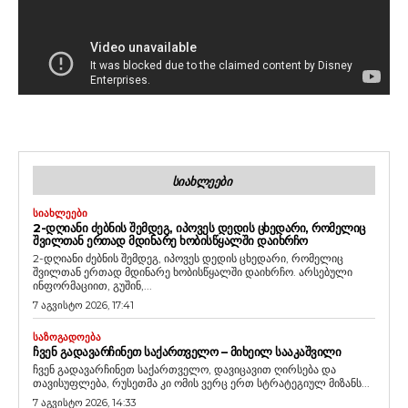
ᲡᲘᲐᲮᲚᲔᲔᲑᲘ
ᲡᲘᲐᲮᲚᲔᲔᲑᲘ
2-ᲓᲦᲘᲐᲜᲘ ᲫᲔᲑᲜᲘᲡ ᲨᲔᲛᲓᲔᲒ, ᲘᲞᲝᲕᲔᲡ ᲓᲔᲓᲘᲡ ᲪᲮᲔᲓᲐᲠᲘ, ᲠᲝᲛᲔᲚᲘᲪ
ᲨᲕᲘᲚᲗᲐᲜ ᲔᲠᲗᲐᲓ ᲛᲓᲘᲜᲐᲠᲔ ᲮᲝᲑᲘᲡᲬᲧᲐᲚᲨᲘ ᲓᲐᲘᲮᲠᲩᲝ
2-დღიანი ძებნის შემდეგ, იპოვეს დედის ცხედარი, რომელიც
შვილთან ერთად მდინარე ხობისწყალში დაიხრჩო. არსებული
ინფორმაციით, გუშინ,...
7 აგვისტო 2026, 17:41
ᲡᲐᲖᲝᲒᲐᲓᲝᲔᲑᲐ
ᲩᲕᲔᲜ ᲒᲐᲓᲐᲕᲐᲠᲩᲘᲜᲔᲗ ᲡᲐᲥᲐᲠᲗᲕᲔᲚᲝ – ᲛᲘᲮᲔᲘᲚ ᲡᲐᲐᲙᲐᲨᲕᲘᲚᲘ
ჩვენ გადავარჩინეთ საქართველო, დავიცავით ღირსება და
თავისუფლება, რუსეთმა კი ომის ვერც ერთ სტრატეგიულ მიზანს...
7 აგვისტო 2026, 14:33