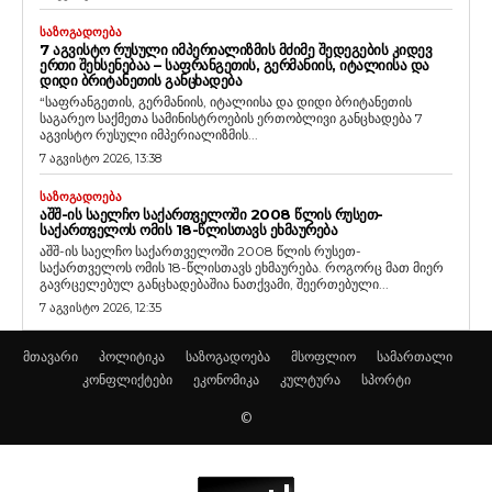
ᲡᲐᲖᲝᲒᲐᲓᲝᲔᲑᲐ
7 ᲐᲒᲕᲘᲡᲢᲝ ᲠᲣᲡᲣᲚᲘ ᲘᲛᲞᲔᲠᲘᲐᲚᲘᲖᲛᲘᲡ ᲛᲫᲘᲛᲔ ᲨᲔᲓᲔᲒᲔᲑᲘᲡ ᲙᲘᲓᲔᲕ
ᲔᲠᲗᲘ ᲨᲔᲮᲡᲔᲜᲔᲑᲐᲐ – ᲡᲐᲤᲠᲐᲜᲒᲔᲗᲘᲡ, ᲒᲔᲠᲛᲐᲜᲘᲘᲡ, ᲘᲢᲐᲚᲘᲘᲡᲐ ᲓᲐ
ᲓᲘᲓᲘ ᲑᲠᲘᲢᲐᲜᲔᲗᲘᲡ ᲒᲐᲜᲪᲮᲐᲓᲔᲑᲐ
“საფრანგეთის, გერმანიის, იტალიისა და დიდი ბრიტანეთის
საგარეო საქმეთა სამინისტროების ერთობლივი განცხადება 7
აგვისტო რუსული იმპერიალიზმის...
7 აგვისტო 2026, 13:38
ᲡᲐᲖᲝᲒᲐᲓᲝᲔᲑᲐ
ᲐᲨᲨ-ᲘᲡ ᲡᲐᲔᲚᲩᲝ ᲡᲐᲥᲐᲠᲗᲕᲔᲚᲝᲨᲘ 2008 ᲬᲚᲘᲡ ᲠᲣᲡᲔᲗ-
ᲡᲐᲥᲐᲠᲗᲕᲔᲚᲝᲡ ᲝᲛᲘᲡ 18-ᲬᲚᲘᲡᲗᲐᲕᲡ ᲔᲮᲛᲐᲣᲠᲔᲑᲐ
აშშ-ის საელჩო საქართველოში 2008 წლის რუსეთ-
საქართველოს ომის 18-წლისთავს ეხმაურება. როგორც მათ მიერ
გავრცელებულ განცხადებაშია ნათქვამი, შეერთებული...
7 აგვისტო 2026, 12:35
მთავარი
პოლიტიკა
საზოგადოება
მსოფლიო
სამართალი
კონფლიქტები
ეკონომიკა
კულტურა
სპორტი
©