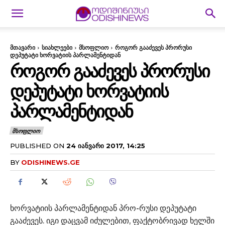
მთავარი
სიახლეები
მსოფლიო
როგორ გააძევეს პრორუსი
დეპუტატი ხორვატიის პარლამენტიდან
ᲠᲝᲒᲝᲠ ᲒᲐᲐᲫᲔᲕᲔᲡ ᲞᲠᲝᲠᲣᲡᲘ
ᲓᲔᲞᲣᲢᲐᲢᲘ ᲮᲝᲠᲕᲐᲢᲘᲘᲡ
ᲞᲐᲠᲚᲐᲛᲔᲜᲢᲘᲓᲐᲜ
ᲛᲡᲝᲤᲚᲘᲝ
PUBLISHED ON
24 ᲘᲐᲜᲕᲐᲠᲘ 2017, 14:25
BY
ODISHINEWS.GE
ხორვატიის პარლამენტიდან პრო-რუსი დეპუტატი
გააძევეს. იგი დაცვამ იძულებით, ფაქტობრივად ხელში